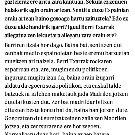
gazteleraz ere aritu zara kantuan. Sekula ez zenuen
halakorik egin orain artean. Sentitu duzu Espainian
orain artean baino goxoago hartu zaituztela? Edo ez
duzu alde handirik igarri? Igual Berri Txarrak
ailegatua zen lekuetara ailegatu zara orain ere?
Berriren itzala hor dago. Baina bai, sentitzen dut
zenbait medio espainoletan beste eremu batzuetan
mugitzen ari naizela. Berri Txarrak rockaren
esparruan eta, are, mugimendu politikoen
inguruan mugitu izan da, baina orain izugarri
aldatu da egoera soziopolitikoa, eta euskal talde
batzuek ia-ia lehen maketatik jada Madrilen jotzen
dutela ikusten dut. Zenbat madrildar biltzen
dituzten beste kontu bat da, baina han jotzen dute.
Gogoratzen dut guretzat zeinen zaila zen Madrilen
jotzea, eta zentsurarena ere hor zegoen.
Normalizatu dugu hori, baina ez zen batere