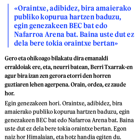
«Oraintxe, adibidez, bira amaierako
publiko kopurua hartzen baduzu,
egin genezakeen BEC bat edo
Nafarroa Arena bat. Baina uste dut ez
dela bere tokia oraintxe bertan»
Gero eta ohikoago bilakatu dira emanaldi
erraldoiak ere, eta, neurri batean, Berri Txarrak-en
agur bira izan zen gerora etorri den horren
guztiaren lehen agerpena. Orain, ordea, ez zaude
hor.
Egin genezakeen hori. Oraintxe, adibidez, bira
amaierako publiko kopurua hartzen baduzu, egin
genezakeen BEC bat edo Nafarroa Arena bat. Baina
uste dut ez dela bere tokia oraintxe bertan. Egon
naiz hor Himalaian, eta hotz handia egiten du.