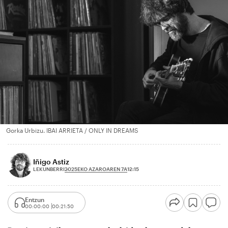
Gorka Urbizu. IBAI ARRIETA / ONLY IN DREAMS
Iñigo Astiz
2025EKO AZAROAREN 7A
LEKUNBERRI
12:15
Entzun
00:00:00
00:21:50