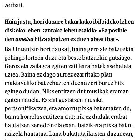
zerbait.
Hain justu, hori da zure bakarkako ibilbideko lehen
diskoko lehen kantako lehen esaldia: «Ea posible
den
ametsa
hitza aipatzen ez duen abesti bat».
Bai! Intentzio hori daukat, baina gero ale batzuekin
gehiago lortzen duzu eta beste batzuekin gutxiago.
Geroz eta zailagoa egiten zait letra batek asebeteta
uztea. Baina ez dago aurrez ezarritako plan
makiaveliko bat zehazten duena zeri buruz hitz
egingo dudan. Nik sentitzen dut musikak eraman
egiten nauela. Ez zait gustatzen musika
pertsonifikatzea, eta amorru pixka bat ematen du,
baina horrela sentitzen dut; nik ez dudala erabat
hautatzen zer edo nola esan, baizik eta pixka bat ni
naizela hautatua. Lana bukatuta ikusten duzunean,