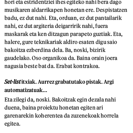
hori eta estridentziei ihes egiteko nahi bera dago
musikaren aldarrikapen honetan ere. Despistatzen
badu, ez dut nahi. Eta, orduan, ez dut pantailarik
nahi, ez dut argiteria deigarririk nahi, fuera
maskarak eta ken ditzagun parapeto guztiak. Eta,
halere, gure teknikariak aldiro esaten digu saio
bakoitza ezberdina dela. Ba, noski, bizirik
gaudelako. Oso organikoa da. Baina orain joera
nagusia beste bat da. Erabat kontrakoa.
Set-list
itxiak. Aurrez grabatutako pistak. Argi
automatizatuak...
Eta zilegi da, noski. Bakoitzak egin dezala nahi
duena, baina proiektu honetan egiten ari
garenarekin koherentea da zuzenekoak horrela
egitea.