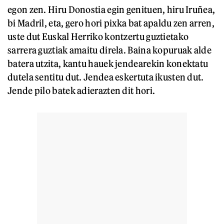
egon zen. Hiru Donostia egin genituen, hiru Iruñea,
bi Madril, eta, gero hori pixka bat apaldu zen arren,
uste dut Euskal Herriko kontzertu guztietako
sarrera guztiak amaitu direla. Baina kopuruak alde
batera utzita, kantu hauek jendearekin konektatu
dutela sentitu dut. Jendea eskertuta ikusten dut.
Jende pilo batek adierazten dit hori.