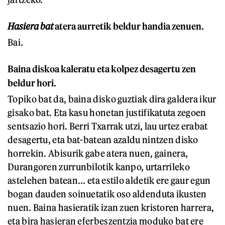
Hasiera bat
atera aurretik beldur handia zenuen.
Bai.
Baina diskoa kaleratu eta kolpez desagertu zen
beldur hori.
Topiko bat da, baina disko guztiak dira galdera ikur
gisako bat. Eta kasu honetan justifikatuta zegoen
sentsazio hori. Berri Txarrak utzi, lau urtez erabat
desagertu, eta bat-batean azaldu nintzen disko
horrekin. Abisurik gabe atera nuen, gainera,
Durangoren zurrunbilotik kanpo, urtarrileko
astelehen batean... eta estilo aldetik ere gaur egun
bogan dauden soinuetatik oso aldenduta ikusten
nuen. Baina hasieratik izan zuen kristoren harrera,
eta bira hasieran eferbeszentzia moduko bat ere