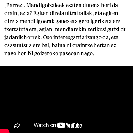
[Barrez]. Mendigoizaleek esaten dutena hori da
orain, ezta? Egiten direla ultratrailak, eta egiten
direla mendi igoerak gauez eta gero igeriketa ere
txertatuta eta, agian, mendiarekin zerikusi gutxi du
jadanik horrek. Oso interesgarria izango da, eta
osasuntsua ere bai, baina ni oraintxe bertan ez
nago hor. Ni goizeroko paseoan nago.