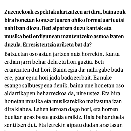
Zuzenekoak espektakularizatzen ari dira, baina zuk
bira honetan kontzertuaren ohiko formatuari eutsi
nahi izan diozu. Beti aipatzen duzu kantak eta
musika beti erdigunean mantentzeko asmoa izaten
duzula. Erresistentzia ariketa bat da?
Batzuetan oso astun jartzen naiz horrekin. Kanta
erdian jarri behar dela eta hori guztia. Beti
erantzuten dut hori. Baina egia da: nahi gabe bada
ere, gaur egun hori jada bada zerbait. Ez nuke
esango salbuespena denik, baina une honetan oso
aldarrikapen beharrezkoa da, nire ustez. Eta bira
honetan musika eta musikarekiko maitasuna izan
dira klabea. Lehen lerroan dago hori, eta horren
bueltan goaz beste guztia eraikiz. Hala behar duela
sentitzen dut. Eta letrekin aipatu dudan araztasun