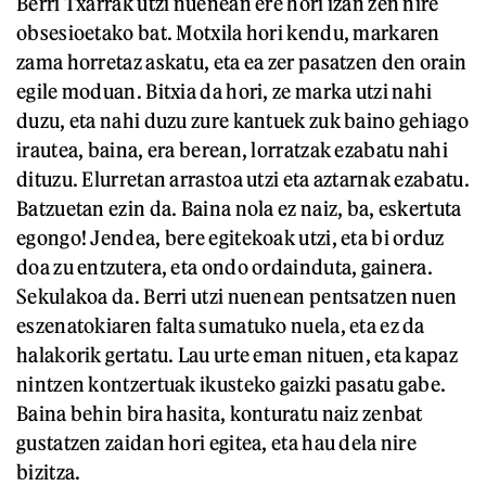
Berri Txarrak utzi nuenean ere hori izan zen nire
obsesioetako bat. Motxila hori kendu, markaren
zama horretaz askatu, eta ea zer pasatzen den orain
egile moduan. Bitxia da hori, ze marka utzi nahi
duzu, eta nahi duzu zure kantuek zuk baino gehiago
irautea, baina, era berean, lorratzak ezabatu nahi
dituzu. Elurretan arrastoa utzi eta aztarnak ezabatu.
Batzuetan ezin da. Baina nola ez naiz, ba, eskertuta
egongo! Jendea, bere egitekoak utzi, eta bi orduz
doa zu entzutera, eta ondo ordainduta, gainera.
Sekulakoa da. Berri utzi nuenean pentsatzen nuen
eszenatokiaren falta sumatuko nuela, eta ez da
halakorik gertatu. Lau urte eman nituen, eta kapaz
nintzen kontzertuak ikusteko gaizki pasatu gabe.
Baina behin bira hasita, konturatu naiz zenbat
gustatzen zaidan hori egitea, eta hau dela nire
bizitza.