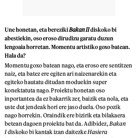
Une honetan, eta bereziki
Bakan II
diskoko bi
abestiekin, oso eroso dirudizu garatu duzun
lengoaia horretan. Momentu artistiko goxo batean.
Hala da?
Momentu goxo batean nago, eta eroso ere sentitzen
naiz, eta batez ere egiten ari naizenarekin eta
egiteko hautatu ditudan moduekin super
konektatuta nago. Proiektu honetan oso
inportantea da ez bakarrik zer, baizik eta nola, eta
uste dut jendeak hori ere jaso duela. Oso pozik
nago horrekin. Oraindik ere bizirik eta bilakaera
betean dagoen proiektu bat da. Adibidez,
Bakan
I
diskoko bi kantak izan daitezke
Hasiera