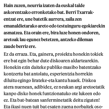
Hain zuzen, neurria izaten da euskal talde
askorentzako erronketako bat. Berri Txarrak-
entzat ere, une batetik aurrera, zaila zen
emanaldietarako areto edo testuinguru egokiarekin
asmatzea. Eta orain ere, bira luze honen ondoren,
aretoak lau egunez betetzen, antzeko dileman
zaude berriz ere.
Ez da erraza. Eta, gainera, proiektu honekin tokiek
ere bat egin behar dute diskoaren aldartearekin.
Honekin ezin daiteke publiko masibo batentzako
kontzertu bat antolatu, esperientzia horrekin
diluitu egingo lirateke-eta kantu hauek. Diskoa
atera nuenean, adibidez, ez neukan argi aretoetatik
kanpo disko honek funtzionatuko ote lukeen edo
ez. Eta bat-batean sanferminetatik deitu ziguten!
Eta ikusi nuen tuit bat esaten zuena norbaitek oso-