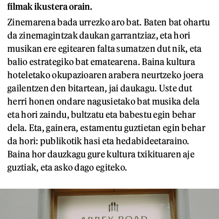
filmak ikustera orain.
Zinemarena bada urrezko aro bat. Baten bat ohartu
da zinemagintzak daukan garrantziaz, eta hori
musikan ere egitearen falta sumatzen dut nik, eta
balio estrategiko bat ematearena. Baina kultura
hoteletako okupazioaren arabera neurtzeko joera
gailentzen den bitartean, jai daukagu. Uste dut
herri honen ondare nagusietako bat musika dela
eta hori zaindu, bultzatu eta babestu egin behar
dela. Eta, gainera, estamentu guztietan egin behar
da hori: publikotik hasi eta hedabideetaraino.
Baina hor dauzkagu gure kultura txikituaren aje
guztiak, eta asko dago egiteko.