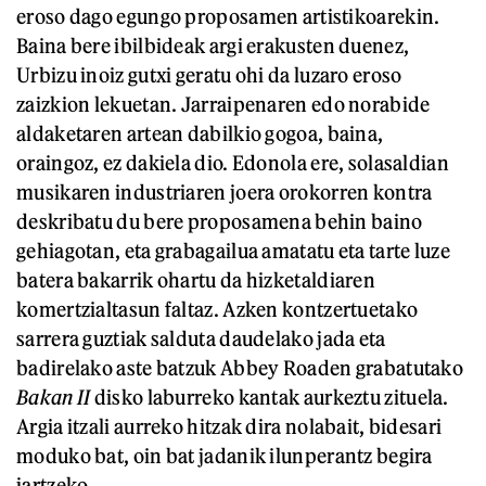
eroso dago egungo proposamen artistikoarekin.
Baina bere ibilbideak argi erakusten duenez,
Urbizu inoiz gutxi geratu ohi da luzaro eroso
zaizkion lekuetan. Jarraipenaren edo norabide
aldaketaren artean dabilkio gogoa, baina,
oraingoz, ez dakiela dio. Edonola ere, solasaldian
musikaren industriaren joera orokorren kontra
deskribatu du bere proposamena behin baino
gehiagotan, eta grabagailua amatatu eta tarte luze
batera bakarrik ohartu da hizketaldiaren
komertzialtasun faltaz. Azken kontzertuetako
sarrera guztiak salduta daudelako jada eta
badirelako aste batzuk Abbey Roaden grabatutako
Bakan II
disko laburreko kantak aurkeztu zituela.
Argia itzali aurreko hitzak dira nolabait, bidesari
moduko bat, oin bat jadanik ilunperantz begira
jartzeko.