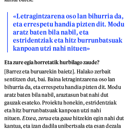
«Letragintzarena oso lan bihurria da,
eta errespetu handia pizten dit. Modu
aratz baten bila nabil, eta
estridentziak eta hitz burrunbatsuak
kanpoan utzi nahi nituen»
Eta zure egia horretatik hurbilago zaude?
[Barrez eta buruarekin baietz]. Halako zerbait
sentitzen dut, bai. Baina letragintzarena oso lan
bihurria da, eta errespetu handia pizten dit. Modu
aratz baten bila nabil, araztasun bat nahi dut
gauzak esateko. Proiektu honekin, estridentziak
eta hitz burrunbatsuak kanpoan utzi nahi
nituen.
Etxea
,
zerua
eta
gaua
hitzekin egin nahi dut
kantua, eta izan dadila unibertsala eta esan dezala