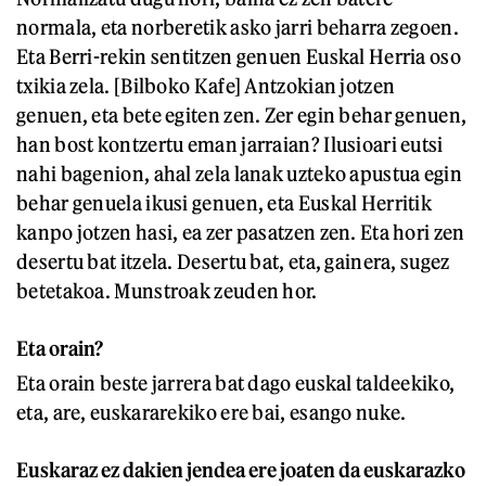
normala, eta norberetik asko jarri beharra zegoen.
Eta Berri-rekin sentitzen genuen Euskal Herria oso
txikia zela. [Bilboko Kafe] Antzokian jotzen
genuen, eta bete egiten zen. Zer egin behar genuen,
han bost kontzertu eman jarraian? Ilusioari eutsi
nahi bagenion, ahal zela lanak uzteko apustua egin
behar genuela ikusi genuen, eta Euskal Herritik
kanpo jotzen hasi, ea zer pasatzen zen. Eta hori zen
desertu bat itzela. Desertu bat, eta, gainera, sugez
betetakoa. Munstroak zeuden hor.
Eta orain?
Eta orain beste jarrera bat dago euskal taldeekiko,
eta, are, euskararekiko ere bai, esango nuke.
Euskaraz ez dakien jendea ere joaten da euskarazko