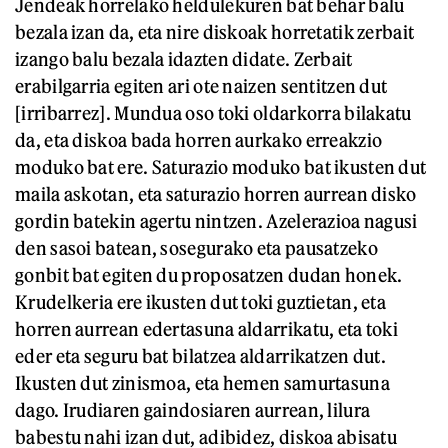
Jendeak horrelako heldulekuren bat behar balu
bezala izan da, eta nire diskoak horretatik zerbait
izango balu bezala idazten didate. Zerbait
erabilgarria egiten ari ote naizen sentitzen dut
[irribarrez]. Mundua oso toki oldarkorra bilakatu
da, eta diskoa bada horren aurkako erreakzio
moduko bat ere. Saturazio moduko bat ikusten dut
maila askotan, eta saturazio horren aurrean disko
gordin batekin agertu nintzen. Azelerazioa nagusi
den sasoi batean, sosegurako eta pausatzeko
gonbit bat egiten du proposatzen dudan honek.
Krudelkeria ere ikusten dut toki guztietan, eta
horren aurrean edertasuna aldarrikatu, eta toki
eder eta seguru bat bilatzea aldarrikatzen dut.
Ikusten dut zinismoa, eta hemen samurtasuna
dago. Irudiaren gaindosiaren aurrean, lilura
babestu nahi izan dut, adibidez, diskoa abisatu