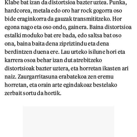
Klabe bat izan da distortsioa bazter uztea. Punka,
hardcorea, metala edo oro har rock gogorra oso
bide eraginkorra da gauzak transmititzeko. Hor
egona nago eta oso ondo, gainera. Baina distortsioa
estalki moduko bat ere bada, edo saltsa bat oso
ona, baina baita dena zipriztindu eta dena
berdintzen duena ere. Lau urteko isilune hori eta
karrera osoa behar izan dut atrebitzeko
distortsioak bazter uztera, eta horretan ikasten ari
naiz. Zaurgarritasuna erabatekoa zen eremu
horretan, eta orain arte egindakoaz bestelako
zerbait sortu da hortik.