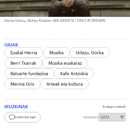
Gorka Urbizu, Abbey Roaden. IBAI ARRIETA / ONLY IN DREAMS
GAIAK
Euskal Herria
Musika
Urbizu, Gorka
Berri Txarrak
Musika euskaraz
Baluarte fundazioa
Kafe Antzokia
Merina Gris
Arteak eta kultura
IRUZKINAK
Ez dago iruzkinik
Iruzkin bat egin
ORDENATU