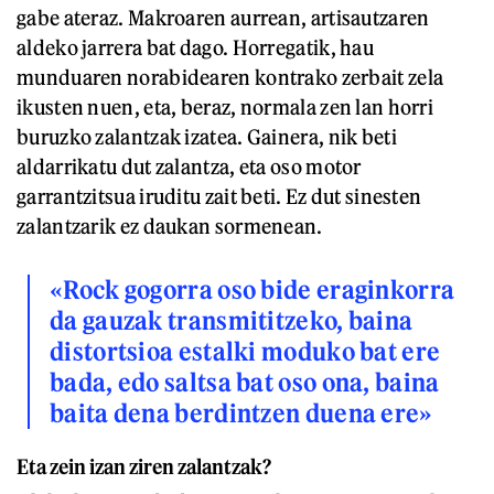
gabe ateraz. Makroaren aurrean, artisautzaren
aldeko jarrera bat dago. Horregatik, hau
munduaren norabidearen kontrako zerbait zela
ikusten nuen, eta, beraz, normala zen lan horri
buruzko zalantzak izatea. Gainera, nik beti
aldarrikatu dut zalantza, eta oso motor
garrantzitsua iruditu zait beti. Ez dut sinesten
zalantzarik ez daukan sormenean.
«Rock gogorra oso bide eraginkorra
da gauzak transmititzeko, baina
distortsioa estalki moduko bat ere
bada, edo saltsa bat oso ona, baina
baita dena berdintzen duena ere»
Eta zein izan ziren zalantzak?