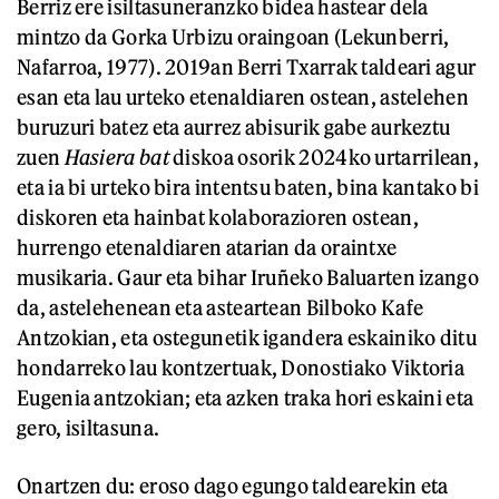
Berriz ere isiltasuneranzko bidea hastear dela
mintzo da Gorka Urbizu oraingoan (Lekunberri,
Nafarroa, 1977). 2019an Berri Txarrak taldeari agur
esan eta lau urteko etenaldiaren ostean, astelehen
buruzuri batez eta aurrez abisurik gabe aurkeztu
zuen
Hasiera bat
diskoa osorik 2024ko urtarrilean,
eta ia bi urteko bira intentsu baten, bina kantako bi
diskoren eta hainbat kolaborazioren ostean,
hurrengo etenaldiaren atarian da oraintxe
musikaria. Gaur eta bihar Iruñeko Baluarten izango
da, astelehenean eta asteartean Bilboko Kafe
Antzokian, eta ostegunetik igandera eskainiko ditu
hondarreko lau kontzertuak, Donostiako Viktoria
Eugenia antzokian; eta azken traka hori eskaini eta
gero, isiltasuna.
Onartzen du: eroso dago egungo taldearekin eta