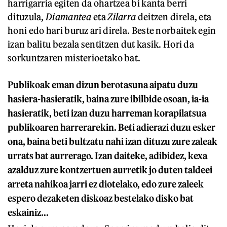
harrigarria egiten da ohartzea bi kanta berri
dituzula,
Diamantea
eta
Zilarra
deitzen direla, eta
honi edo hari buruz ari direla. Beste norbaitek egin
izan balitu bezala sentitzen dut kasik. Hori da
sorkuntzaren misterioetako bat.
Publikoak eman dizun berotasuna aipatu duzu
hasiera-hasieratik, baina zure ibilbide osoan, ia-ia
hasieratik, beti izan duzu harreman korapilatsua
publikoaren harrerarekin. Beti adierazi duzu esker
ona, baina beti bultzatu nahi izan dituzu zure zaleak
urrats bat aurrerago. Izan daiteke, adibidez, kexa
azalduz zure kontzertuen aurretik jo duten taldeei
arreta nahikoa jarri ez diotelako, edo zure zaleek
espero dezaketen diskoaz bestelako disko bat
eskainiz...