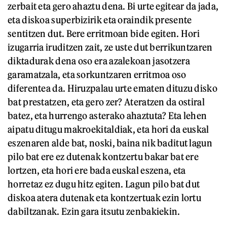
zerbait eta gero ahaztu dena. Bi urte egitear da jada,
eta diskoa superbizirik eta oraindik presente
sentitzen dut. Bere erritmoan bide egiten. Hori
izugarria iruditzen zait, ze uste dut berrikuntzaren
diktadurak dena oso era azalekoan jasotzera
garamatzala, eta sorkuntzaren erritmoa oso
diferentea da. Hiruzpalau urte ematen dituzu disko
bat prestatzen, eta gero zer? Ateratzen da ostiral
batez, eta hurrengo asterako ahaztuta? Eta lehen
aipatu ditugu makroekitaldiak, eta hori da euskal
eszenaren alde bat, noski, baina nik baditut lagun
pilo bat ere ez dutenak kontzertu bakar bat ere
lortzen, eta hori ere bada euskal eszena, eta
horretaz ez dugu hitz egiten. Lagun pilo bat dut
diskoa atera dutenak eta kontzertuak ezin lortu
dabiltzanak. Ezin gara itsutu zenbakiekin.