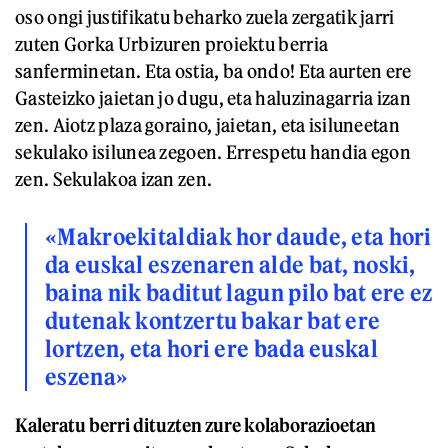
oso ongi justifikatu beharko zuela zergatik jarri
zuten Gorka Urbizuren proiektu berria
sanferminetan. Eta ostia, ba ondo! Eta aurten ere
Gasteizko jaietan jo dugu, eta haluzinagarria izan
zen. Aiotz plaza goraino, jaietan, eta isiluneetan
sekulako isilunea zegoen. Errespetu handia egon
zen. Sekulakoa izan zen.
«Makroekitaldiak hor daude, eta hori
da euskal eszenaren alde bat, noski,
baina nik baditut lagun pilo bat ere ez
dutenak kontzertu bakar bat ere
lortzen, eta hori ere bada euskal
eszena»
Kaleratu berri dituzten zure kolaborazioetan