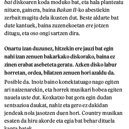
bat
diskoaren koda moduko bat, eta hala planteatu
nituen, gainera, baina
Bakan II
-ko abestiekin
zerbait mugitu dela ikusten dut. Beste aldarte bat
dute kantuek, baina zuzenekoetan ere jotzen
ditugu, eta oso ongi sartzen dira.
Onartu izan duzunez, hitzekin ere jauzi bat egin
nahi izan zenuen bakarkako diskorako, baina ez
zinen erabat asebeteta geratu. Azken disko labur
horretan, ordea, bilatzen zenuen hori azaldu da.
Posible da. Inoiz baino konektatuago nago egiten
ari naizenarekin, eta horrek musikari hobea egiten
nauela uste dut. Koxkatxo bat gora egin dudan
sentsazioa daukat, nahiz eta gero ez dakidan
jendeak nola jasotzen duen hori. Country musikan
esaten da hiru akorde eta egia bat behar dituela
kanta batek.