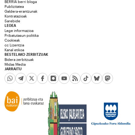
BERRIA berri bloga
Publizitatea
Galdera-erantzunak
Kontratazioak
Sarebide
LEGEA
Lege informazioa
Pribatutasun politika
Cookieak
cc Lizentzia
Kanal etikoa
BESTELAKO ZERBITZUAK
Bidera zerbitzuak
Midas Media
JARRAITU