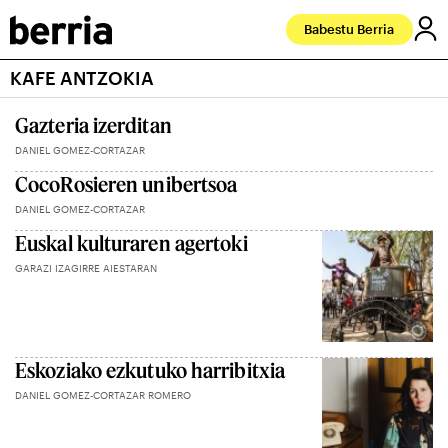
Babestu Berria
KAFE ANTZOKIA
Gazteria izerditan
DANIEL GOMEZ-CORTAZAR
CocoRosieren unibertsoa
DANIEL GOMEZ-CORTAZAR
Euskal kulturaren agertoki
GARAZI IZAGIRRE AIESTARAN
Eskoziako ezkutuko harribitxia
DANIEL GOMEZ-CORTAZAR ROMERO