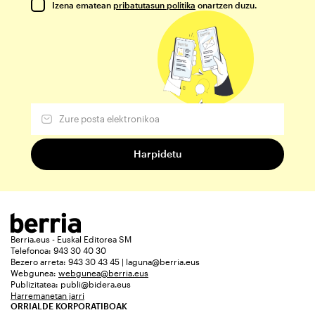
Izena ematean
pribatutasun politika
onartzen duzu.
Berria.eus - Euskal Editorea SM
Telefonoa: 943 30 40 30
Bezero arreta: 943 30 43 45 | laguna@berria.eus
Webgunea:
webgunea@berria.eus
Publizitatea:
publi@bidera.eus
Harremanetan jarri
ORRIALDE KORPORATIBOAK