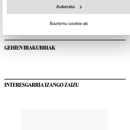
Webgune honek cookie propioak eta hirugarrenen cookie-
Aukeratu
fitxategiak erabiltzen ditu. Zure esperientzia eta zerbitzuak
hobetzeko asmoz, cookie teknologiaz baliatzen gara. Ohar
hau onartuz gero, teknologia hori erabiltzeko baimen
esplizitua ematen diguzu.
Gehiago irakurri
Baztertu cookie-ak
GEHIEN IRAKURRIAK
INTERESGARRIA IZANGO ZAIZU