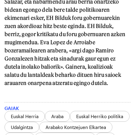
Salazar, eta nabarmendu arau berria onartzeko
bidean egongo dela bere talde politikoaren
ekimenari esker, EH Bilduk foru gobernuarekin
zuen akordioaz hitz beste eginda. EH Bilduk,
berriz, gogor kritikatu du foru gobernuaren azken
mugimendua. Eva Lopez de Arroiabe
bozeramailearen arabera, «argi dago Ramiro
Gonzalezen hitzak eta sinadurak gaur egun ez
dutela inolako baliorik». Gainera, koalizioak
salatu du lantaldeak beharko dituen hiru saioek
arauaren onarpena atzeratu egingo dutela.
GAIAK
Euskal Herria
Araba
Euskal Herriko politika
Udalgintza
Arabako Kontzejuen Elkartea