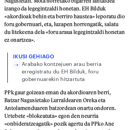
Nagusietan. Mota horretako bigarren lantaldea
izango da legegintzaldi honetan. EH Bilduk
«akordioak behin eta berriro haustea» leporatu dio
foru gobernuari, eta, luzapen horrengatik, salatu
du litekeena dela «foru araua legegintzaldi honetan
ez onartzea».
IKUSI GEHIAGO
Arabako kontzejuen arau berria
erregistratu du EH Bilduk, foru
gobernuarekin hitzartuta
PPk gaur goizean eman du akordioaren berri,
Batzar Nagusietako Lurraldearen Oreka eta
Antolamenduaren batzordean onartu ondoren.
Urtebete «blokeatuta» egon den neurria
«onbideratzeagatik» pozik agertu da PPko Ane