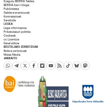
Ezagutu BERRIA Taldea
BERRIA berri bloga
Publizitatea
Galdera-erantzunak
Kontratazioak
Sarebide
LEGEA
Lege informazioa
Pribatutasun politika
Cookieak
cc Lizentzia
Kanal etikoa
BESTELAKO ZERBITZUAK
Bidera zerbitzuak
Midas Media
JARRAITU