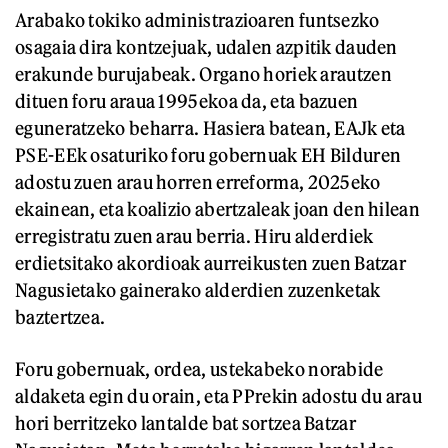
Arabako tokiko administrazioaren funtsezko
osagaia dira kontzejuak, udalen azpitik dauden
erakunde burujabeak. Organo horiek arautzen
dituen foru araua 1995ekoa da, eta bazuen
eguneratzeko beharra. Hasiera batean, EAJk eta
PSE-EEk osaturiko foru gobernuak EH Bilduren
adostu zuen arau horren erreforma, 2025eko
ekainean, eta koalizio abertzaleak joan den hilean
erregistratu zuen arau berria. Hiru alderdiek
erdietsitako akordioak aurreikusten zuen Batzar
Nagusietako gainerako alderdien zuzenketak
baztertzea.
Foru gobernuak, ordea, ustekabeko norabide
aldaketa egin du orain, eta PPrekin adostu du arau
hori berritzeko lantalde bat sortzea Batzar