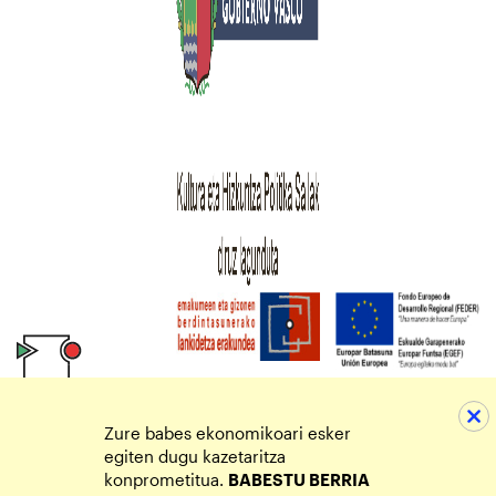
Zure babes ekonomikoari esker
egiten dugu kazetaritza
konprometitua.
BABESTU BERRIA