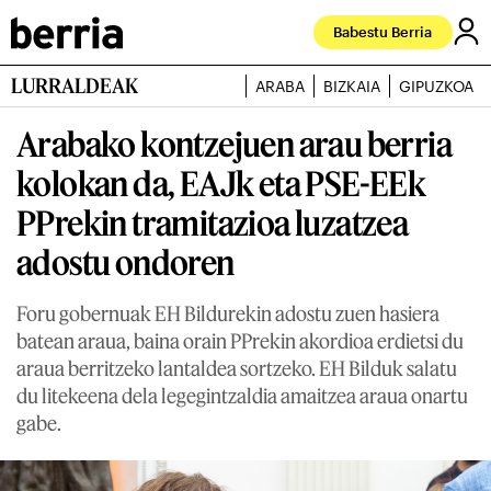
Babestu Berria
LURRALDEAK
ARABA
BIZKAIA
GIPUZKOA
Arabako kontzejuen arau berria
kolokan da, EAJk eta PSE-EEk
PPrekin tramitazioa luzatzea
adostu ondoren
Foru gobernuak EH Bildurekin adostu zuen hasiera
batean araua, baina orain PPrekin akordioa erdietsi du
araua berritzeko lantaldea sortzeko. EH Bilduk salatu
du litekeena dela legegintzaldia amaitzea araua onartu
gabe.