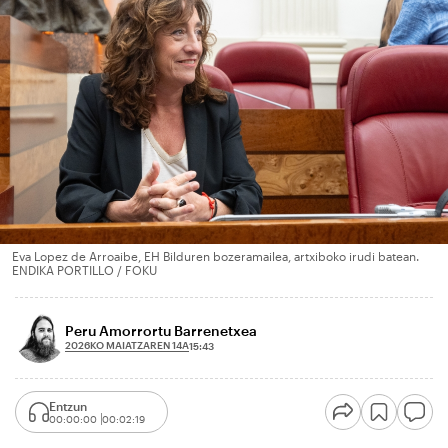
Eva Lopez de Arroaibe, EH Bilduren bozeramailea, artxiboko irudi batean.
ENDIKA PORTILLO / FOKU
Peru Amorrortu Barrenetxea
2026KO MAIATZAREN 14A
15:43
Entzun
00:00:00
00:02:19