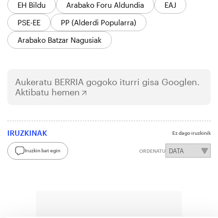
EH Bildu
Arabako Foru Aldundia
EAJ
PSE-EE
PP (Alderdi Popularra)
Arabako Batzar Nagusiak
Aukeratu
BERRIA
gogoko iturri gisa Googlen.
Aktibatu hemen
IRUZKINAK
Ez dago iruzkinik
Iruzkin bat egin
ORDENATU