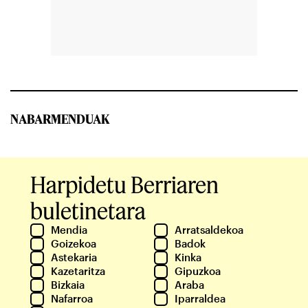
NABARMENDUAK
Harpidetu Berriaren
buletinetara
Mendia
Arratsaldekoa
Goizekoa
Badok
Astekaria
Kinka
Kazetaritza
Gipuzkoa
Bizkaia
Araba
Nafarroa
Iparraldea