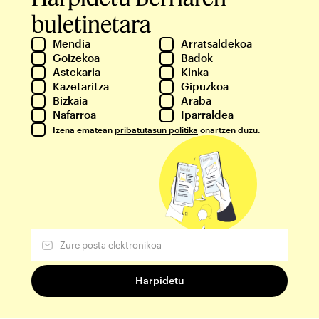
buletinetara
Mendia
Arratsaldekoa
Goizekoa
Badok
Astekaria
Kinka
Kazetaritza
Gipuzkoa
Bizkaia
Araba
Nafarroa
Iparraldea
Izena ematean
pribatutasun politika
onartzen duzu.