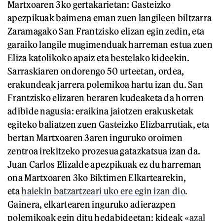
Martxoaren 3ko gertakarietan: Gasteizko
apezpikuak baimena eman zuen langileen biltzarra
Zaramagako San Frantzisko elizan egin zedin, eta
garaiko langile mugimenduak harreman estua zuen
Eliza katolikoko apaiz eta bestelako kideekin.
Sarraskiaren ondorengo 50 urteetan, ordea,
erakundeak jarrera polemikoa hartu izan du. San
Frantzisko elizaren beraren kudeaketa da horren
adibide nagusia: eraikina jaiotzen erakusketak
egiteko baliatzen zuen Gasteizko Elizbarrutiak, eta
bertan Martxoaren 3aren inguruko oroimen
zentroa irekitzeko prozesua gatazkatsua izan da.
Juan Carlos Elizalde apezpikuak ez du harreman
ona Martxoaren 3ko Biktimen Elkartearekin,
eta
haiekin batzartzeari uko ere egin izan dio
.
Gainera, elkartearen inguruko adierazpen
polemikoak egin ditu hedabideetan: kideak
«azal