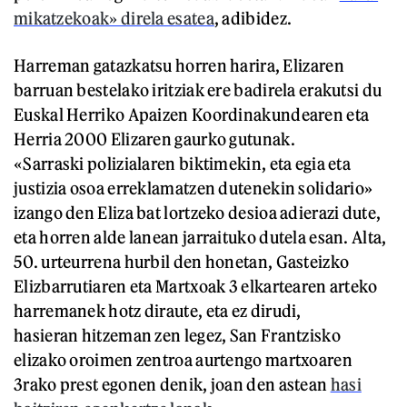
mikatzekoak» direla esatea
, adibidez.
Harreman gatazkatsu horren harira, Elizaren
barruan bestelako iritziak ere badirela erakutsi du
Euskal Herriko Apaizen Koordinakundearen eta
Herria 2000 Elizaren gaurko gutunak.
«Sarraski polizialaren biktimekin, eta egia eta
justizia osoa erreklamatzen dutenekin solidario»
izango den Eliza bat lortzeko desioa adierazi dute,
eta horren alde lanean jarraituko dutela esan. Alta,
50. urteurrena hurbil den honetan, Gasteizko
Elizbarrutiaren eta Martxoak 3 elkartearen arteko
harremanek hotz diraute, eta ez dirudi,
hasieran hitzeman zen legez, San Frantzisko
elizako oroimen zentroa aurtengo martxoaren
3rako prest egonen denik, joan den astean
hasi