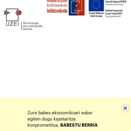
Zure babes ekonomikoari esker
egiten dugu kazetaritza
konprometitua.
BABESTU BERRIA