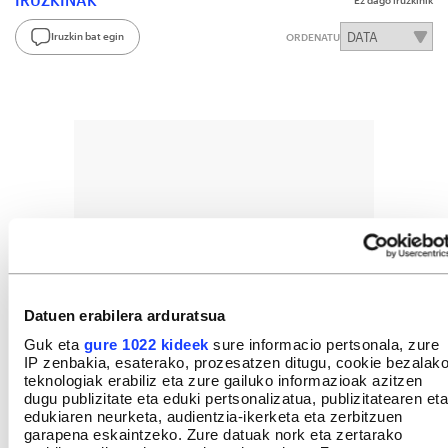
Iruzkin bat egin
ORDENATU
Datuen erabilera arduratsua
Guk eta
gure 1022 kideek
sure informacio pertsonala, zure
IP zenbakia, esaterako, prozesatzen ditugu, cookie bezalak
teknologiak erabiliz eta zure gailuko informazioak azitzen
dugu publizitate eta eduki pertsonalizatua, publizitatearen eta
edukiaren neurketa, audientzia-ikerketa eta zerbitzuen
garapena eskaintzeko. Zure datuak nork eta zertarako