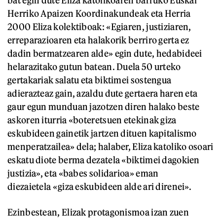
Herriko Apaizen Koordinakundeak eta Herria
2000 Eliza kolektiboak: «Egiaren, justiziaren,
erreparazioaren eta halakorik berriro gerta ez
dadin bermatzearen alde» egin dute, hedabideei
helarazitako gutun batean. Duela 50 urteko
gertakariak salatu eta biktimei sostengua
adierazteaz gain, azaldu dute gertaera haren eta
gaur egun munduan jazotzen diren halako beste
askoren iturria «boteretsuen etekinak giza
eskubideen gainetik jartzen dituen kapitalismo
menperatzailea» dela; halaber, Eliza katoliko osoari
eskatu diote berma dezatela «biktimei dagokien
justizia», eta «babes solidarioa» eman
diezaietela «giza eskubideen alde ari direnei».
Ezinbestean, Elizak protagonismoa izan zuen