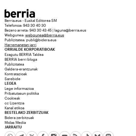
Berria.eus - Euskal Editorea SM
Telefonoa: 943 30 40 30
Bezero arreta: 943 30 43 45 | laguna@berria.eus
Webgunea:
webgunea@berria.eus
Publizitatea:
publi@bidera.eus
Harremanetan jarri
ORRIALDE KORPORATIBOAK
Ezagutu BERRIA Taldea
BERRIA berri bloga
Publizitatea
Galdera-erantzunak
Kontratazioak
Sarebide
LEGEA
Lege informazioa
Pribatutasun politika
Cookieak
cc Lizentzia
Kanal etikoa
BESTELAKO ZERBITZUAK
Bidera zerbitzuak
Midas Media
JARRAITU