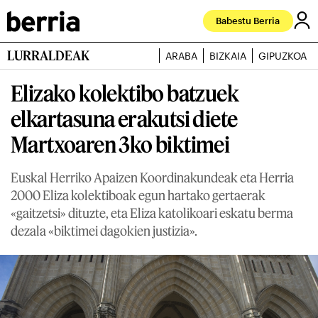
Babestu Berria
LURRALDEAK
ARABA
BIZKAIA
GIPUZKOA
Elizako kolektibo batzuek
elkartasuna erakutsi diete
Martxoaren 3ko biktimei
Euskal Herriko Apaizen Koordinakundeak eta Herria
2000 Eliza kolektiboak egun hartako gertaerak
«gaitzetsi» dituzte, eta Eliza katolikoari eskatu berma
dezala «biktimei dagokien justizia».