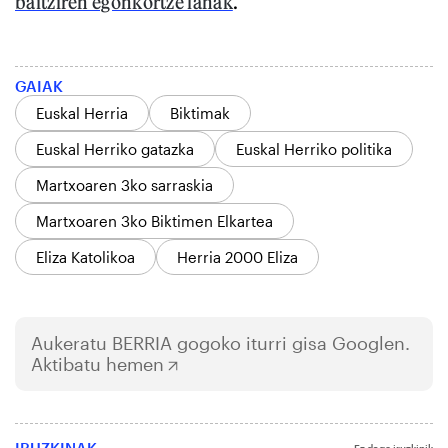
baitziren egonkortze lanak
.
GAIAK
Euskal Herria
Biktimak
Euskal Herriko gatazka
Euskal Herriko politika
Martxoaren 3ko sarraskia
Martxoaren 3ko Biktimen Elkartea
Eliza Katolikoa
Herria 2000 Eliza
Aukeratu
BERRIA
gogoko iturri gisa Googlen.
Aktibatu hemen
IRUZKINAK
Ez dago iruzkinik