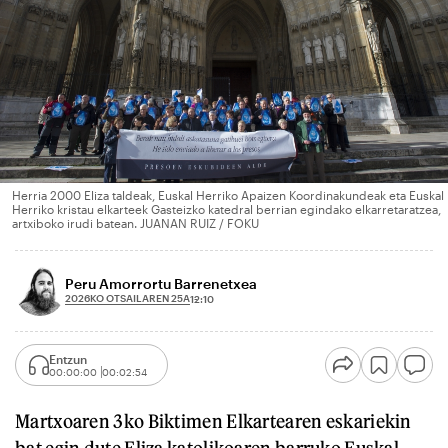
Herria 2000 Eliza taldeak, Euskal Herriko Apaizen Koordinakundeak eta Euskal
Herriko kristau elkarteek Gasteizko katedral berrian egindako elkarretaratzea,
artxiboko irudi batean. JUANAN RUIZ / FOKU
Peru Amorrortu Barrenetxea
2026KO OTSAILAREN 25A
12:10
Entzun
00:00:00
00:02:54
Martxoaren 3ko Biktimen Elkartearen eskariekin
bat egin dute Eliza katolikoaren barruko Euskal