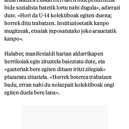
bide sozialista batetik lortu nahi dugula», adierazi
dute. «Hori da U-14 kolektiboak egiten duena;
horrek ditu trabatzen. Instituzioetatik kanpo
mugitzeak, etsaiak inposatutako joko arauetatik
kanpo».
Halaber, manifestaldi hartan aldarrikapen
herrikoiak egin zituztela baieztatu dute, eta
«gazteriak bere egiten dituen iritzi zilegiak»
plazaratu zituztela. «Horrek boterea trabatzen
badu, erran nahi du nolazpait kolektiboak ongi
egiten duela bere lana».