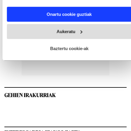
characteristics (fingerprinting)
Find out more about how your personal data is processed
Onartu cookie guztiak
and set your preferences in the
details section
.
Webgune honek cookie propioak eta hirugarrenen cookie-
Aukeratu
fitxategiak erabiltzen ditu. Zure esperientzia eta zerbitzuak
hobetzeko asmoz, cookie teknologiaz baliatzen gara. Ohar
hau onartuz gero, teknologia hori erabiltzeko baimen
esplizitua ematen diguzu.
Gehiago irakurri
Baztertu cookie-ak
GEHIEN IRAKURRIAK