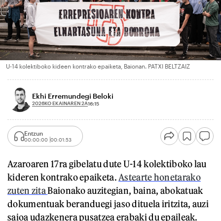
U-14 kolektiboko kideen kontrako epaiketa, Baionan. PATXI BELTZAIZ
Ekhi Erremundegi Beloki
2026KO EKAINAREN 2A
16:15
Entzun
00:00:00
00:01:53
Azaroaren 17ra gibelatu dute U-14 kolektiboko lau
kideren kontrako epaiketa.
Astearte honetarako
zuten zita
Baionako auzitegian, baina, abokatuak
dokumentuak beranduegi jaso dituela iritzita, auzi
saioa udazkenera pusatzea erabaki du epaileak.