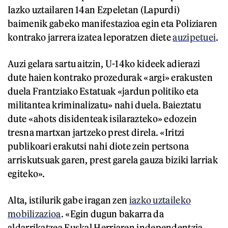
Iazko uztailaren 14an Ezpeletan (Lapurdi)
baimenik gabeko manifestazioa egin eta Poliziaren
kontrako jarrera izatea leporatzen diete
auzipetuei
.
Auzi gelara sartu aitzin, U-14ko kideek adierazi
dute haien kontrako prozedurak «argi» erakusten
duela Frantziako Estatuak «jardun politiko eta
militantea kriminalizatu» nahi duela. Baieztatu
dute «ahots disidenteak isilarazteko» edozein
tresna martxan jartzeko prest direla. «Iritzi
publikoari erakutsi nahi diote zein pertsona
arriskutsuak garen, prest garela gauza biziki larriak
egiteko».
Alta, istilurik gabe iragan zen
iazko uztaileko
mobilizazioa
. «Egin dugun bakarra da
aldarrikatzea Euskal Herriaren independentzia