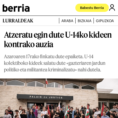
Babestu Berria
LURRALDEAK
ARABA
BIZKAIA
GIPUZKOA
Atzeratu egin dute U-14ko kideen
kontrako auzia
Azaroaren 17rako finkatu dute epaiketa. U-14
kolektiboko kideek salatu dute «gazteriaren jardun
politiko eta militantea kriminalizatu» nahi dutela.