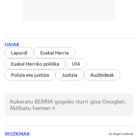
GAIAK
Lapurdi
Euskal Herria
Euskal Herriko politika
U14
Polizia eta justizia
Justizia
Auzibideak
Aukeratu
BERRIA
gogoko iturri gisa Googlen.
Aktibatu hemen
IRUZKINAK
Ez dago iruzkinik