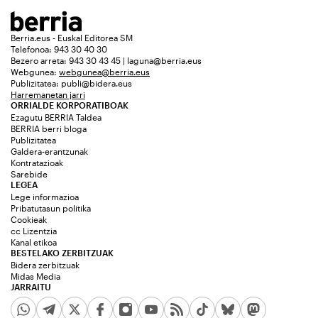
Berria.eus - Euskal Editorea SM
Telefonoa: 943 30 40 30
Bezero arreta: 943 30 43 45 | laguna@berria.eus
Webgunea:
webgunea@berria.eus
Publizitatea:
publi@bidera.eus
Harremanetan jarri
ORRIALDE KORPORATIBOAK
Ezagutu BERRIA Taldea
BERRIA berri bloga
Publizitatea
Galdera-erantzunak
Kontratazioak
Sarebide
LEGEA
Lege informazioa
Pribatutasun politika
Cookieak
cc Lizentzia
Kanal etikoa
BESTELAKO ZERBITZUAK
Bidera zerbitzuak
Midas Media
JARRAITU