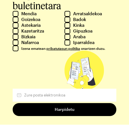
buletinetara
Mendia
Arratsaldekoa
Goizekoa
Badok
Astekaria
Kinka
Kazetaritza
Gipuzkoa
Bizkaia
Araba
Nafarroa
Iparraldea
Izena ematean
pribatutasun politika
onartzen duzu.