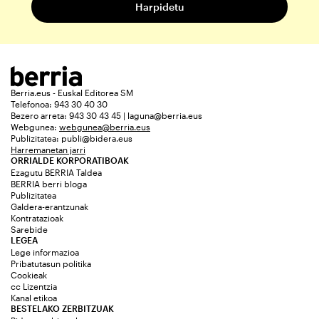
Berria.eus - Euskal Editorea SM
Telefonoa: 943 30 40 30
Bezero arreta: 943 30 43 45 | laguna@berria.eus
Webgunea:
webgunea@berria.eus
Publizitatea:
publi@bidera.eus
Harremanetan jarri
ORRIALDE KORPORATIBOAK
Ezagutu BERRIA Taldea
BERRIA berri bloga
Publizitatea
Galdera-erantzunak
Kontratazioak
Sarebide
LEGEA
Lege informazioa
Pribatutasun politika
Cookieak
cc Lizentzia
Kanal etikoa
BESTELAKO ZERBITZUAK