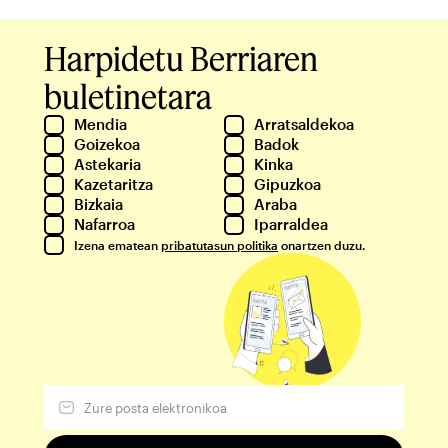
Harpidetu Berriaren
buletinetara
Mendia
Arratsaldekoa
Goizekoa
Badok
Astekaria
Kinka
Kazetaritza
Gipuzkoa
Bizkaia
Araba
Nafarroa
Iparraldea
Izena ematean
pribatutasun politika
onartzen duzu.