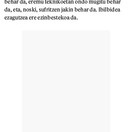
behar da, eremu teknikoetan ondo mugitu behar
da, eta, noski, sufritzen jakin behar da. Ibilbidea
ezagutzea ere ezinbestekoa da.