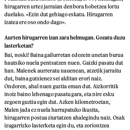
hirugarren urtez jarraian denbora hobetzea lortu
duelako. «Ezin dut gehiago eskatu. Hirugarren
izatea ere oso ondo dago».
Aurten hirugarren izan zara helmugan. Gozatu duzu
lasterketan?
Bai, noski! Baina gailurretan edozein unetan burua
hautsiko nuela pentsatzen nuen. Gaizki pasatu dut
han. Malenek aurreratu nauenean, atzetik jarraitu
dut, baina gutxienez sei alditan erori naiz.
Ondoren, ahal nuen guztia eman dut. Aizkorritik
inoiz baino lehenago pasatu gara, eta nire esku
zegoen guztia egin dut. Azken kilometroetan,
Malen jada ez nuela harrapatuko ikusita,
hirugarren postua ziurtatzen ahalegindu naiz. Osak
izugarrizko lasterketa egin du, eta zoriontzea