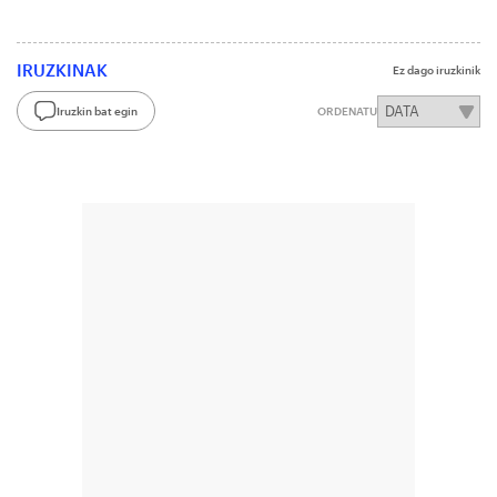
IRUZKINAK
Ez dago iruzkinik
Iruzkin bat egin
ORDENATU