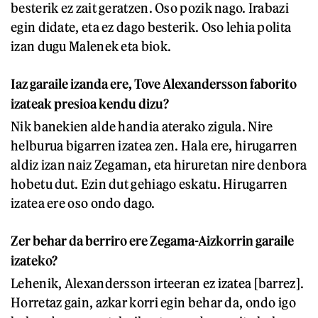
besterik ez zait geratzen. Oso pozik nago. Irabazi
egin didate, eta ez dago besterik. Oso lehia polita
izan dugu Malenek eta biok.
Iaz garaile izanda ere,
Tove Alexandersson faborito
izateak presioa kendu dizu?
Nik banekien alde handia aterako zigula. Nire
helburua bigarren izatea zen. Hala ere, hirugarren
aldiz izan naiz Zegaman, eta hiruretan nire denbora
hobetu dut. Ezin dut gehiago eskatu. Hirugarren
izatea ere oso ondo dago.
Zer behar da berriro ere Zegama-Aizkorrin garaile
izateko?
Lehenik, Alexandersson irteeran ez izatea [barrez].
Horretaz gain, azkar korri egin behar da, ondo igo