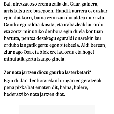
Bai, niretzat oso eremu zaila da. Gaur, gainera,
arriskutsu ere bazegoen. Handik aurrera oso azkar
egin dut korri, baina ezin izan dut aldea murriztu.
Gaurko eguraldia ikusita, eta irabazleak lau ordu
eta zortzi minutuko denbora egin duela kontuan
hartuta, pentsa dezakegu eguraldi onarekin lau
orduko langatik gertu egon zitekeela. Aldi berean,
ziur nago Osa eta biok ere lau ordu eta hogei
minututik gertu izango ginela.
Ze
r
nota jartzen diozu gaurko lasterketari?
Egin dudan denborarekin hirugarren geratzeak
pena pixka bat ematen dit, baina, halere,
bederatziko nota jartzen diot.