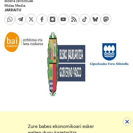
Bidera zerbitzuak
Midas Media
JARRAITU
Zure babes ekonomikoari esker
egiten dugu kazetaritza