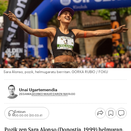
Sara Alonso, pozik, helmugaratu berritan. GORKA RUBIO / FOKU
Unai Ugartemendia
2026KO MAIATZAREN 18A
ZEGAMA
11:00
Entzun
00:00:00
00:03:41
Pozik zen Sara Alonso (Donostia, 1999) helmugan,