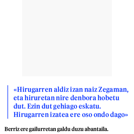
«Hirugarren aldiz izan naiz Zegaman,
eta hiruretan nire denbora hobetu
dut. Ezin dut gehiago eskatu.
Hirugarren izatea ere oso ondo dago»
Berriz ere gailurretan galdu duzu abantaila.