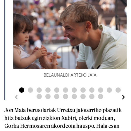
BELAUNALDI ARTEKO JAIA
Jon Maia bertsolariak Urretxu jaioterriko plazatik
hitz batzuk egin zizkion Xabiri, olerki moduan,
Gorka Hermosaren akordeoia hauspo. Hala esan