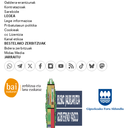
Galdera-erantzunak
Kontratazioak
Sarebide
LEGEA
Lege informazioa
Pribatutasun politika
Cookieak
cc Lizentzia
Kanal etikoa
BESTELAKO ZERBITZUAK
Bidera zerbitzuak
Midas Media
JARRAITU