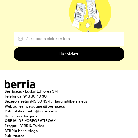
Berria.eus - Euskal Editorea SM
Telefonoa: 943 30 40 30
Bezero arreta: 943 30 43 45 | laguna@berria.eus
Webgunea:
webgunea@berria.eus
Publizitatea:
publi@bidera.eus
Harremanetan jarri
ORRIALDE KORPORATIBOAK
Ezagutu BERRIA Taldea
BERRIA berri bloga
Publizitatea