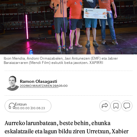
Ibon Mendia, Andoni Ormazabalen, Javi Antunezen (EMF) eta Jabier
Baraiazarraren (Mendi Film) eskutik beka jasotzen. XAPIRRI
Ramon Olasagasti
2026KO MAIATZAREN 29A
05:00
Entzun
00:00:00
00:06:23
Aurreko larunbatean, beste behin, ehunka
eskalatzaile eta lagun bildu ziren Urretxun, Xabier