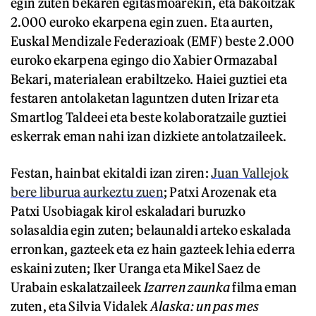
egin zuten bekaren egitasmoarekin, eta bakoitzak
2.000 euroko ekarpena egin zuen. Eta aurten,
Euskal Mendizale Federazioak (EMF) beste 2.000
euroko ekarpena egingo dio Xabier Ormazabal
Bekari, materialean erabiltzeko. Haiei guztiei eta
festaren antolaketan laguntzen duten Irizar eta
Smartlog Taldeei eta beste kolaboratzaile guztiei
eskerrak eman nahi izan dizkiete antolatzaileek.
Festan, hainbat ekitaldi izan ziren:
Juan Vallejok
bere liburua aurkeztu zuen
; Patxi Arozenak eta
Patxi Usobiagak kirol eskaladari buruzko
solasaldia egin zuten; belaunaldi arteko eskalada
erronkan, gazteek eta ez hain gazteek lehia ederra
eskaini zuten; Iker Uranga eta Mikel Saez de
Urabain eskalatzaileek
Izarren zaunka
filma eman
zuten, eta Silvia Vidalek
Alaska: un pas mes