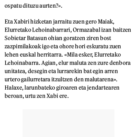
ospatu dituzu aurten?».
Eta Xabiri hizketan jarraitu zuen gero Maiak,
Elurretako Lehoinabarrari, Ormazabal izan baitzen
Sobietar Batasun ohian goratzen ziren bost
zazpimilakoak igo eta ohore hori eskuratu zuen
lehen euskal herritarra. «Mila esker, Elurretako
Lehoinabarra. Agian, elur maluta zen zure denbora
unitatea, desegin eta lurrarekin bat egin arren
urtero gailurretara itzultzen den malutarena».
Halaxe, larunbateko giroaren eta jendartearen
beroan, urtu zen Xabi ere.