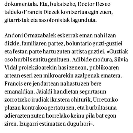
dokumentala. Eta, bukatzeko, Doctor Deseo
taldeko Francis Diezek kontzertua egin zuen,
gitarristak eta saxofonistak lagunduta.
Andoni Ormazabalek eskerrak eman nahi izan
dizkie, familiaren partez, boluntario guzti-guztiei
eta festan parte hartu zuten artista guztiei. «Guztiak
oso hurbil sentitu genituen. Adibide modura, Silvia
Vidal proiekzioarekin hasi zenean, publikoaren
artean eseri zen mikroarekin azalpenak ematera.
Francis ere jendartean nahastu zen bere
emanaldian. Jaialdi handietan segurtasun
zorrotzeko irudiak ikustera ohiturik, Urretxuko
plazan kontrakoa gertatu zen, eta hurbiltasuna
adierazten zuten horrelako keinu pila bat egon
ziren. Izugarri estimatzen dugu hori».