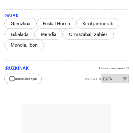
GAIAK
Gipuzkoa
Euskal Herria
Kirol jarduerak
Eskalada
Mendia
Ormazabal, Xabier
Mendia, Ibon
IRUZKINAK
Ezkutatu iruzkinak
(1)
Iruzkin bat egin
ORDENATU