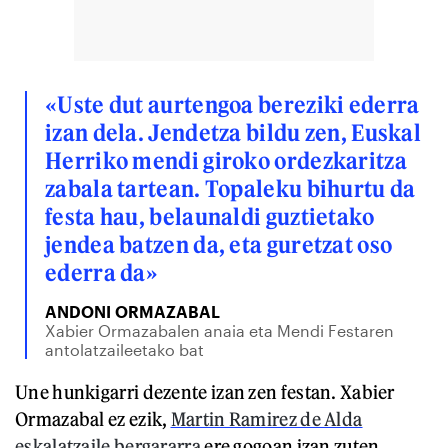
«Uste dut aurtengoa bereziki ederra
izan dela. Jendetza bildu zen, Euskal
Herriko mendi giroko ordezkaritza
zabala tartean. Topaleku bihurtu da
festa hau, belaunaldi guztietako
jendea batzen da, eta guretzat oso
ederra da»
ANDONI ORMAZABAL
Xabier Ormazabalen anaia eta Mendi Festaren
antolatzaileetako bat
Une hunkigarri dezente izan zen festan. Xabier
Ormazabal ez ezik,
Martin Ramirez de Alda
eskalatzaile bergararra
ere gogoan izan zuten