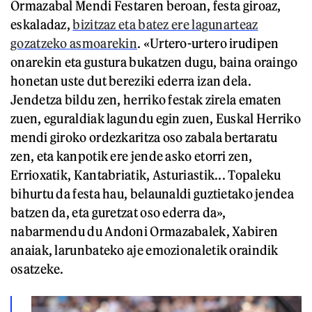
Ormazabal Mendi Festaren beroan, festa giroaz,
eskaladaz,
bizitzaz eta batez ere lagunarteaz
gozatzeko asmoarekin
. «Urtero-urtero irudipen
onarekin eta gustura bukatzen dugu, baina oraingo
honetan uste dut bereziki ederra izan dela.
Jendetza bildu zen, herriko festak zirela ematen
zuen, eguraldiak lagundu egin zuen, Euskal Herriko
mendi giroko ordezkaritza oso zabala bertaratu
zen, eta kanpotik ere jende asko etorri zen,
Errioxatik, Kantabriatik, Asturiastik... Topaleku
bihurtu da festa hau, belaunaldi guztietako jendea
batzen da, eta guretzat oso ederra da»,
nabarmendu du Andoni Ormazabalek, Xabiren
anaiak, larunbateko aje emozionaletik oraindik
osatzeke.