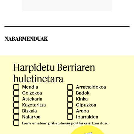
NABARMENDUAK
Harpidetu Berriaren
buletinetara
Mendia
Arratsaldekoa
Goizekoa
Badok
Astekaria
Kinka
Kazetaritza
Gipuzkoa
Bizkaia
Araba
Nafarroa
Iparraldea
Izena ematean
pribatutasun politika
onartzen duzu.