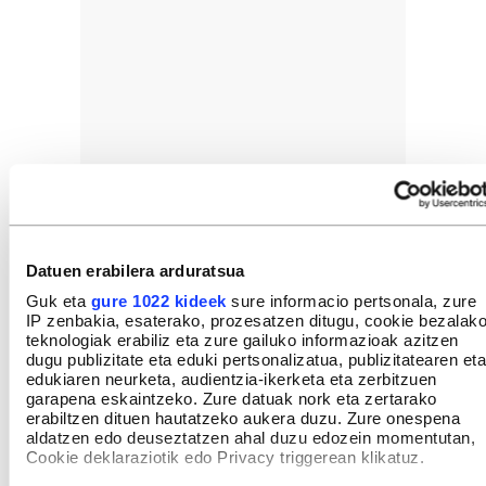
Datuen erabilera arduratsua
Guk eta
gure 1022 kideek
sure informacio pertsonala, zure
IP zenbakia, esaterako, prozesatzen ditugu, cookie bezalak
teknologiak erabiliz eta zure gailuko informazioak azitzen
dugu publizitate eta eduki pertsonalizatua, publizitatearen eta
edukiaren neurketa, audientzia-ikerketa eta zerbitzuen
garapena eskaintzeko. Zure datuak nork eta zertarako
erabiltzen dituen hautatzeko aukera duzu. Zure onespena
aldatzen edo deuseztatzen ahal duzu edozein momentutan,
Cookie deklaraziotik edo Privacy triggerean klikatuz.