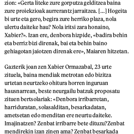
zion: «Gerta liteke zure gorputza gelditzea baina
zure proiekzioak aurrerantz jarraitzea. […] Hogeita
bi urte eta gero, begira zure herriko plaza, nola
ulertu daiteke hau? Nola iritsi zara honaino,
Xabier?». Izan ere, denbora hizpide, «badira behin
eta berriz bizi direnak, bai eta behin baino
gehiagotan jaiotzen direnak ere», Maiaren hitzetan.
Gazterik joan zen Xabier Ormazabal, 23 urte
zituela, baina mendiak metrotan edo bizitza
urtetan neurtzeko ohitura horren inguruan
hausnarrean, beste neurgailu batzuk proposatu
zituen bertsolariak: «Denbora irribarretan,
harriduratan, solasalditan, besarkadatan,
ametsetan edo menditan ere neurtu daiteke.
Imajinatzen? Zenbat irribarre bete dituzu?Zenbat
mendirekin izan zinen ama? Zenbat besarkada