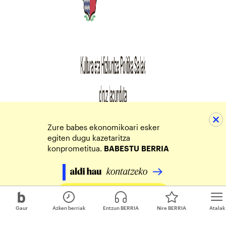
Zure babes ekonomikoari esker
egiten dugu kazetaritza
konprometitua.
BABESTU
BERRIA
Egin zure ekarpena
Gaur
Azken berriak
Entzun BERRIA
Nire BERRIA
Atalak