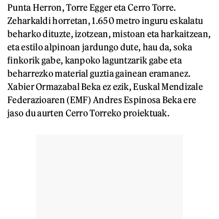
Punta Herron, Torre Egger eta Cerro Torre.
Zeharkaldi horretan, 1.650 metro inguru eskalatu
beharko dituzte, izotzean, mistoan eta harkaitzean,
eta estilo alpinoan jardungo dute, hau da, soka
finkorik gabe, kanpoko laguntzarik gabe eta
beharrezko material guztia gainean eramanez.
Xabier Ormazabal Beka ez ezik, Euskal Mendizale
Federazioaren (EMF) Andres Espinosa Beka ere
jaso du aurten Cerro Torreko proiektuak.