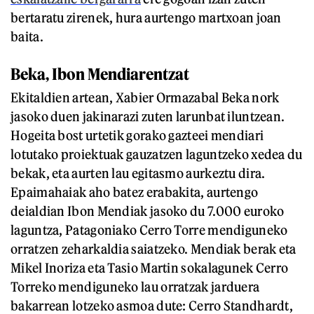
bertaratu zirenek, hura aurtengo martxoan joan
baita.
Beka, Ibon Mendiarentzat
Ekitaldien artean, Xabier Ormazabal Beka nork
jasoko duen jakinarazi zuten larunbat iluntzean.
Hogeita bost urtetik gorako gazteei mendiari
lotutako proiektuak gauzatzen laguntzeko xedea du
bekak, eta aurten lau egitasmo aurkeztu dira.
Epaimahaiak aho batez erabakita, aurtengo
deialdian Ibon Mendiak jasoko du 7.000 euroko
laguntza, Patagoniako Cerro Torre mendiguneko
orratzen zeharkaldia saiatzeko. Mendiak berak eta
Mikel Inoriza eta Tasio Martin sokalagunek Cerro
Torreko mendiguneko lau orratzak jarduera
bakarrean lotzeko asmoa dute: Cerro Standhardt,