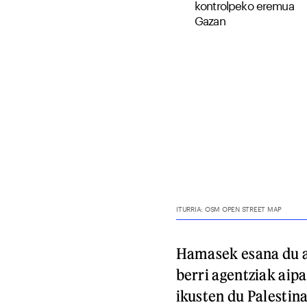
Hamasek esana du a
berri agentziak ai
ikusten du Palestin