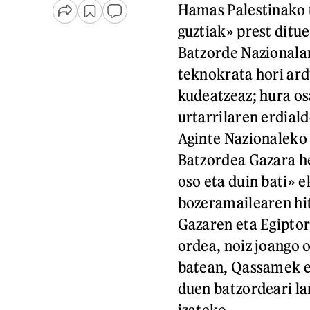
Hamas Palestinako t
guztiak» prest dit
Batzorde Nazionala
teknokrata hori ar
kudeatzeaz; hura o
urtarrilaren erdiald
Aginte Nazionaleko
Batzordea Gazara he
oso eta duin bati»
bozeramailearen hit
Gazaren eta Egiptor
ordea, noiz joango 
batean, Qassamek e
duen batzordeari la
izateko.