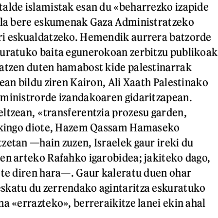
alde islamistak esan du «beharrezko izapide
uela bere eskumenak Gaza Administratzeko
ri eskualdatzeko. Hemendik aurrera batzorde
duratuko baita egunerokoan zerbitzu publikoak
satzen duten hamabost kide palestinarrak
ean bildu ziren Kairon, Ali Xaath Palestinako
 ministrorde izandakoaren gidaritzapean.
ltzean, «transferentzia prozesu garden,
 ekingo diote, Hazem Qassam Hamaseko
zetan —hain zuzen, Israelek gaur ireki du
en arteko Rafahko igarobidea; jakiteko dago,
ote diren hara—. Gaur kaleratu duen ohar
skatu du zerrendako agintaritza eskuratuko
na «errazteko», berreraikitze lanei ekin ahal