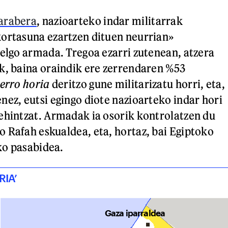
arabera
, nazioarteko indar militarrak
ortasuna ezartzen dituen neurrian»
aelgo armada. Tregoa ezarri zutenean, atzera
k, baina oraindik ere zerrendaren %53
lerro horia
deritzo gune militarizatu horri, eta,
nez, eutsi egingo diote nazioarteko indar hori
ehintzat. Armadak ia osorik kontrolatzen du
 Rafah eskualdea, eta, hortaz, bai Egiptoko
ko pasabidea.