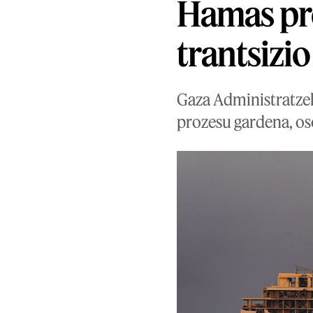
Hamas pre
trantsizi
Gaza Administratzek
prozesu gardena, oso