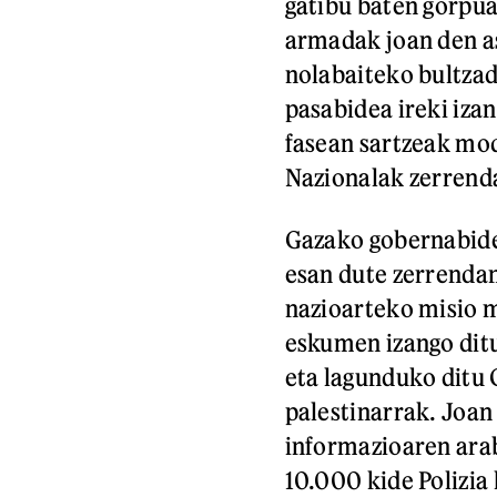
gatibu baten gorpua
armadak joan den as
nolabaiteko bultzad
pasabidea ireki izan
fasean sartzeak mo
Nazionalak zerrend
Gazako gobernabidea
esan dute zerrenda
nazioarteko misio m
eskumen izango ditu
eta lagunduko ditu 
palestinarrak. Joan
informazioaren ar
10.000 kide Polizia 