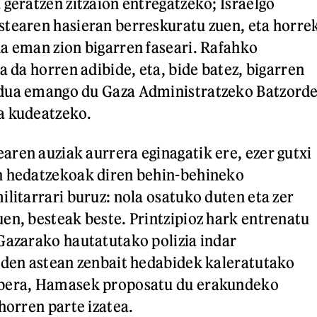
 geratzen zitzaion entregatzeko; Israelgo
tearen hasieran berreskuratu zuen, eta horre
a eman zion bigarren faseari. Rafahko
a da horren adibide, eta, bide batez, bigarren
dua emango du Gaza Administratzeko Batzord
a kudeatzeko.
ren auziak aurrera eginagatik ere, ezer gutxi
n hedatzekoak diren behin-behineko
ilitarrari buruz: nola osatuko duten eta zer
en, besteak beste. Printzipioz hark entrenatu
Gazarako hautatutako polizia indar
 den astean zenbait hedabidek kaleratutako
abera, Hamasek proposatu du erakundeko
horren parte izatea.