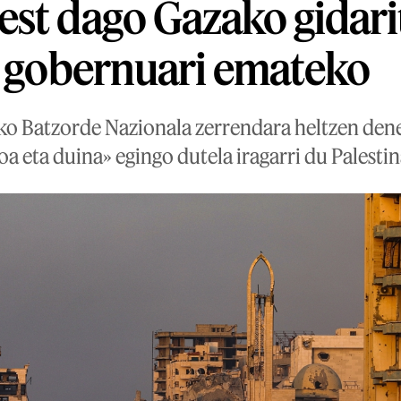
st dago Gazako gidari
o gobernuari emateko
o Batzorde Nazionala zerrendara heltzen dene
a eta duina» egingo dutela iragarri du Palestin