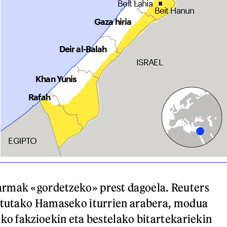
rmak «gordetzeko» prest dagoela. Reuters
patutako Hamaseko iturrien arabera, modua
ako fakzioekin eta bestelako bitartekariekin