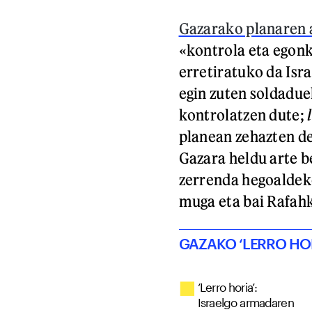
Gazarako planaren 
«kontrola eta egonk
erretiratuko da Isr
egin zuten soldadue
kontrolatzen dute;
planean zehazten de
Gazara heldu arte b
zerrenda hegoaldeko
muga eta bai Rafah