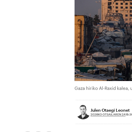
Gaza hiriko Al-Raxid kalea
Julen Otaegi Leonet
2026KO OTSAILAREN 2A
15:3