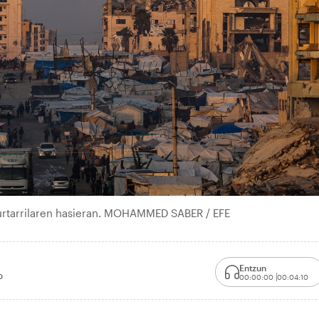
, urtarrilaren hasieran. MOHAMMED SABER / EFE
Entzun
0
00:00:00
00:04:10