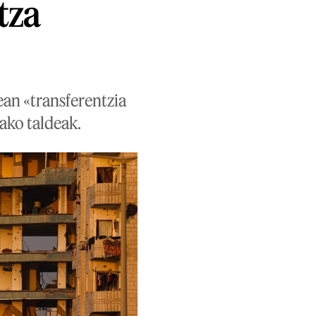
tza
an «transferentzia
ako taldeak.