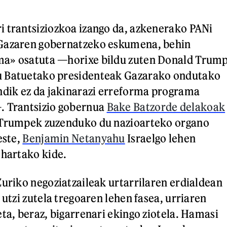
 trantsiziozkoa izango da, azkenerako PANi
Gazaren gobernatzeko eskumena, behin
a» osatuta —horixe bildu zuten Donald Trum
 Batuetako presidenteak Gazarako ondutako
ndik ez da jakinarazi erreforma programa
. Trantsizio gobernua
Bake Batzorde delakoak
 Trumpek zuzenduko du nazioarteko organo
este,
Benjamin Netanyahu
Israelgo lehen
 hartako kide.
Zuriko negoziatzaileak urtarrilaren erdialdean
 utzi zutela tregoaren lehen fasea, urriaren
eta, beraz, bigarrenari ekingo ziotela. Hamasi