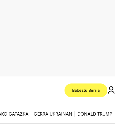
Babestu Berria
AKO GATAZKA
GERRA UKRAINAN
DONALD TRUMP