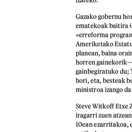
Gazako gobernu hori
ematekoak baitira 
«erreforma program
Ameriketako Estatu
planean, baina orai
horren gainekorik—
gainbegiratuko du;
hori, eta, besteak b
ministroa izango da
Steve Witkoff Etxe 
iragarri zuen atzean
10ean ezarritakoa, 