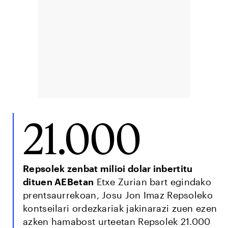
21.000
Repsolek zenbat milioi dolar inbertitu
dituen AEBetan
Etxe Zurian bart egindako
prentsaurrekoan, Josu Jon Imaz Repsoleko
kontseilari ordezkariak jakinarazi zuen ezen
azken hamabost urteetan Repsolek 21.000