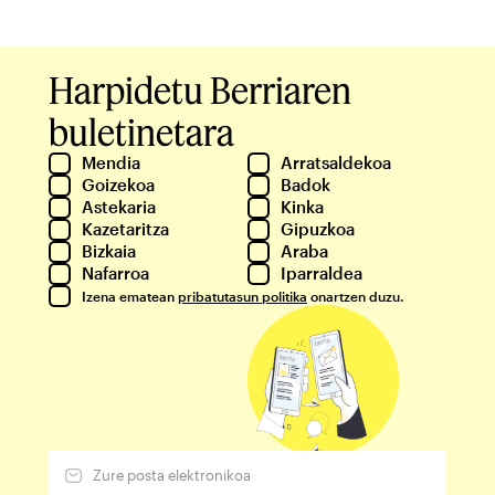
Harpidetu Berriaren
buletinetara
Mendia
Arratsaldekoa
Goizekoa
Badok
Astekaria
Kinka
Kazetaritza
Gipuzkoa
Bizkaia
Araba
Nafarroa
Iparraldea
Izena ematean
pribatutasun politika
onartzen duzu.