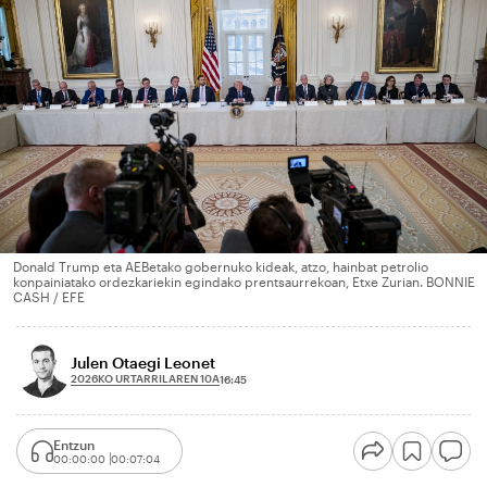
Donald Trump eta AEBetako gobernuko kideak, atzo, hainbat petrolio
konpainiatako ordezkariekin egindako prentsaurrekoan, Etxe Zurian. BONNIE
CASH / EFE
Julen Otaegi Leonet
2026KO URTARRILAREN 10A
16:45
Entzun
00:00:00
00:07:04