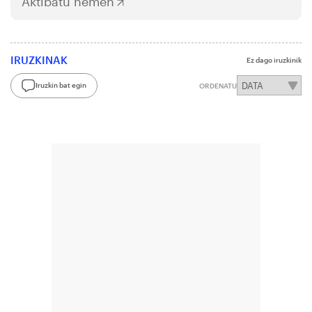
Aktibatu hemen
IRUZKINAK
Ez dago iruzkinik
Iruzkin bat egin
ORDENATU