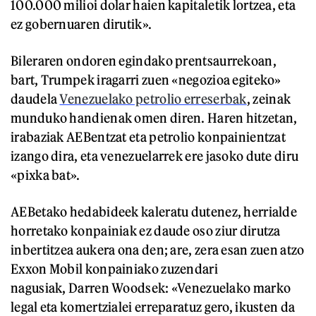
100.000 milioi dolar haien kapitaletik lortzea, eta
ez gobernuaren dirutik».
Bileraren ondoren egindako prentsaurrekoan,
bart, Trumpek iragarri zuen «negozioa egiteko»
daudela
Venezuelako petrolio erreserbak
, zeinak
munduko handienak omen diren. Haren hitzetan,
irabaziak AEBentzat eta petrolio konpainientzat
izango dira, eta venezuelarrek ere jasoko dute diru
«pixka bat».
AEBetako hedabideek kaleratu dutenez, herrialde
horretako konpainiak ez daude oso ziur dirutza
inbertitzea aukera ona den; are, zera esan zuen atzo
Exxon Mobil konpainiako zuzendari
nagusiak, Darren Woodsek: «Venezuelako marko
legal eta komertzialei erreparatuz gero, ikusten da