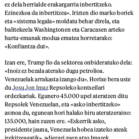
ez dela herrialde erakargarria inbertitzeko.
Ezinezkoa da inbertitzea». Irizten dio marko horiek
eta «sistema legala» moldatu behar direla, eta
balitekeela Washingtonen eta Caracasen arteko
hartu-emanak modua ematea horretarako:
«Konfiantza dut».
Izan ere, Trump fio da sektorea onbideratuko dela:
«Inoiz ez bezala aterako dugu petrolioa.
Venezuelak arrakasta izango du». Horixe bera uste
du
Josu Jon Imaz
Repsoleko kontseilari
ordezkariak. Egunero 45.000 upel ateratzen ditu
Repsolek Venezuelan, eta «asko inbertitzeko»
asmoa du, egunean hori halako hiru ateratzeraino:
135.000, hain zuzen ere. «Eskerrik asko,
presidente jauna, Venezuela hobea izateko ateak
irekitzeagatik», adierazi zuen atzo Imazek.