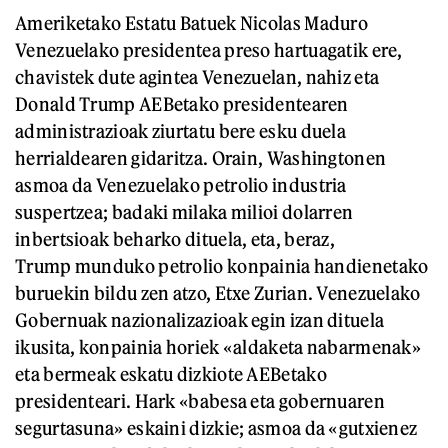
Ameriketako Estatu Batuek Nicolas Maduro
Venezuelako presidentea preso hartuagatik ere,
chavistek dute agintea Venezuelan, nahiz eta
Donald Trump AEBetako presidentearen
administrazioak ziurtatu bere esku duela
herrialdearen gidaritza. Orain, Washingtonen
asmoa da Venezuelako petrolio industria
suspertzea; badaki milaka milioi dolarren
inbertsioak beharko dituela, eta, beraz,
Trump munduko petrolio konpainia handienetako
buruekin bildu zen atzo, Etxe Zurian. Venezuelako
Gobernuak nazionalizazioak egin izan dituela
ikusita, konpainia horiek «aldaketa nabarmenak»
eta bermeak eskatu dizkiote AEBetako
presidenteari. Hark «babesa eta gobernuaren
segurtasuna» eskaini dizkie; asmoa da «gutxienez