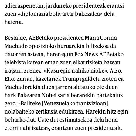
adierazpenetan, jarduneko presidenteak erantsi
zuen «diplomazia bolivartar bakezalea» dela
haiena.
Bestalde, AEBetako presidentea Maria Corina
Machado oposizioko buruarekin biltzekoa da
datorren astean, herenegun Fox News AEBetako
telebista katean eman zuen elkarrizketa batean
iragarri zuenez: «Kasu egin nahiko nioke». Atzo,
Etxe Zurian, kazetariek Trumpi galdetu zioten ea
Machadorekin duen jarrera aldatuko ote duen
hark Bakearen Nobel saria berarekin partekatuz
gero. «Baliteke [Venezuelako trantsizioan]
nolabaiteko zerikusia edukitzea. Harekin hitz egin
beharko dut. Uste dut estimatzekoa dela hona
etorri nahi izatea», erantzun zuen presidenteak.