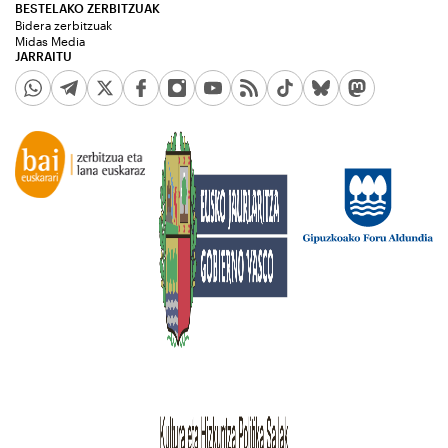
BESTELAKO ZERBITZUAK
Bidera zerbitzuak
Midas Media
JARRAITU