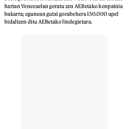
hartan Venezuelan geratu zen AEBetako konpainia
bakarra; egunean gutxi gorabehera 150.000 upel
bidaltzen ditu AEBetako findegietara.