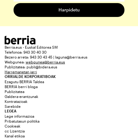
Berria.eus - Euskal Editorea SM
Telefonoa: 943 30 40 30
Bezero arreta: 943 30 43 45 | laguna@berria.eus
Webgunea:
webgunea@berria.eus
Publizitatea:
publi@bidera.eus
Harremanetan jarri
ORRIALDE KORPORATIBOAK
Ezagutu BERRIA Taldea
BERRIA berri bloga
Publizitatea
Galdera-erantzunak
Kontratazioak
Sarebide
LEGEA
Lege informazioa
Pribatutasun politika
Cookieak
cc Lizentzia
Kanal etikoa