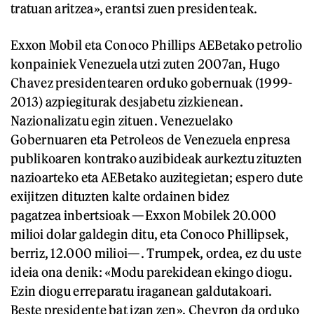
tratuan aritzea», erantsi zuen presidenteak.
Exxon Mobil eta Conoco Phillips AEBetako petrolio
konpainiek Venezuela utzi zuten 2007an, Hugo
Chavez presidentearen orduko gobernuak (1999-
2013) azpiegiturak desjabetu zizkienean.
Nazionalizatu egin zituen. Venezuelako
Gobernuaren eta Petroleos de Venezuela enpresa
publikoaren kontrako auzibideak aurkeztu zituzten
nazioarteko eta AEBetako auzitegietan; espero dute
exijitzen dituzten kalte ordainen bidez
pagatzea inbertsioak —Exxon Mobilek 20.000
milioi dolar galdegin ditu, eta Conoco Phillipsek,
berriz, 12.000 milioi—. Trumpek, ordea, ez du uste
ideia ona denik: «Modu parekidean ekingo diogu.
Ezin diogu erreparatu iraganean galdutakoari.
Beste presidente bat izan zen». Chevron da orduko