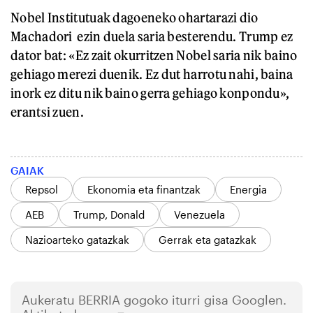
Nobel Institutuak dagoeneko ohartarazi dio
Machadori ezin duela saria besterendu. Trump ez
dator bat: «Ez zait okurritzen Nobel saria nik baino
gehiago merezi duenik. Ez dut harrotu nahi, baina
inork ez ditu nik baino gerra gehiago konpondu»,
erantsi zuen.
GAIAK
Repsol
Ekonomia eta finantzak
Energia
AEB
Trump, Donald
Venezuela
Nazioarteko gatazkak
Gerrak eta gatazkak
Aukeratu
BERRIA
gogoko iturri gisa Googlen.