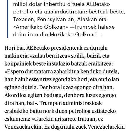
milioi dolar inbertitu dituela AEBetako
petrolio eta gas industrietan: besteak beste,
Texasen, Pennsylvanian, Alaskan eta
«Amerikako Golkoan» —Trumpek halaxe
deitu izan dio Mexikoko Golkoari—.
Hori bai, AEBetako presidenteak ez du nahi
makineria «zaharberritzea» soilik, baizik eta
konpainiek beste instalazio batzuk eraikitzea:
«Espero dut txatarra zaharkitua kenduko dutela,
han hainbeste urtez egondako hori, eta ondo lan
egingo dutela. Denbora luzez egongo dira han.
Akordioa egiten badugu, denbora luzez egongo
dira han, bai». Trumpen administrazioak
erabakiko baitu nork duen petrolioa ustiatzeko
eskumena: «Gurekin ari zarete tratuan, ez
Venezuelarekin. Ez dugu nahi zuek Venezuelarekin