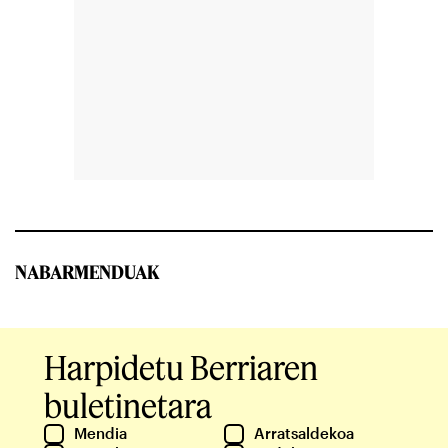
NABARMENDUAK
Harpidetu Berriaren
buletinetara
Mendia
Arratsaldekoa