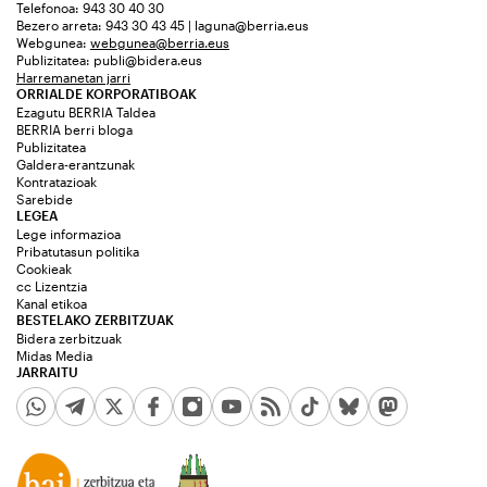
Telefonoa: 943 30 40 30
Bezero arreta: 943 30 43 45 | laguna@berria.eus
Webgunea:
webgunea@berria.eus
Publizitatea:
publi@bidera.eus
Harremanetan jarri
ORRIALDE KORPORATIBOAK
Ezagutu BERRIA Taldea
BERRIA berri bloga
Publizitatea
Galdera-erantzunak
Kontratazioak
Sarebide
LEGEA
Lege informazioa
Pribatutasun politika
Cookieak
cc Lizentzia
Kanal etikoa
BESTELAKO ZERBITZUAK
Bidera zerbitzuak
Midas Media
JARRAITU