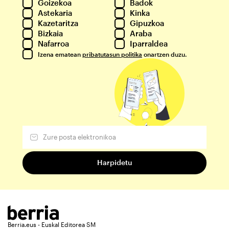
Goizekoa
Badok
Astekaria
Kinka
Kazetaritza
Gipuzkoa
Bizkaia
Araba
Nafarroa
Iparraldea
Izena ematean
pribatutasun politika
onartzen duzu.
Berria.eus - Euskal Editorea SM