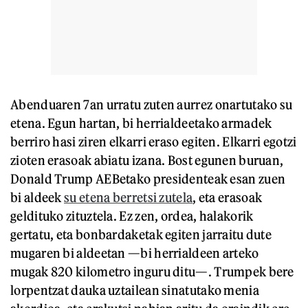
Abenduaren 7an urratu zuten aurrez onartutako su
etena. Egun hartan, bi herrialdeetako armadek
berriro hasi ziren elkarri eraso egiten. Elkarri egotzi
zioten erasoak abiatu izana. Bost egunen buruan,
Donald Trump AEBetako presidenteak esan zuen
bi aldeek
su etena berretsi zutela
, eta erasoak
geldituko zituztela. Ez zen, ordea, halakorik
gertatu, eta bonbardaketak egiten jarraitu dute
mugaren bi aldeetan —bi herrialdeen arteko
mugak 820 kilometro inguru ditu—. Trumpek bere
lorpentzat dauka uztailean sinatutako menia