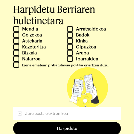
Harpidetu Berriaren
buletinetara
Mendia
Arratsaldekoa
Goizekoa
Badok
Astekaria
Kinka
Kazetaritza
Gipuzkoa
Bizkaia
Araba
Nafarroa
Iparraldea
Izena ematean
pribatutasun politika
onartzen duzu.