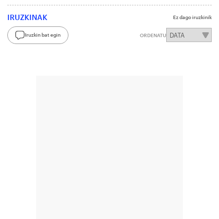
IRUZKINAK
Ez dago iruzkinik
Iruzkin bat egin
ORDENATU