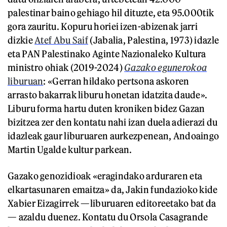
palestinar baino gehiago hil dituzte, eta 95.000tik
gora zauritu. Kopuru horiei izen-abizenak jarri
dizkie
Atef Abu Saif
(Jabalia, Palestina, 1973) idazle
eta PAN Palestinako Aginte Nazionaleko Kultura
ministro ohiak (2019-2024)
Gazako egunerokoa
liburuan
: «Gerran hildako pertsona askoren
arrasto bakarrak liburu honetan idatzita daude».
Liburu forma hartu duten kroniken bidez Gazan
bizitzea zer den kontatu nahi izan duela adierazi du
idazleak gaur liburuaren aurkezpenean, Andoaingo
Martin Ugalde kultur parkean.
Gazako genozidioak «eragindako arduraren eta
elkartasunaren emaitza» da, Jakin fundazioko kide
Xabier Eizagirrek —liburuaren editoreetako bat da
— azaldu duenez. Kontatu du Orsola Casagrande