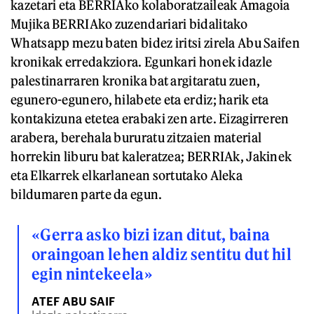
kazetari eta BERRIAko kolaboratzaileak Amagoia
Mujika BERRIAko zuzendariari bidalitako
Whatsapp mezu baten bidez iritsi zirela Abu Saifen
kronikak erredakziora. Egunkari honek idazle
palestinarraren kronika bat argitaratu zuen,
egunero-egunero, hilabete eta erdiz; harik eta
kontakizuna etetea erabaki zen arte. Eizagirreren
arabera, berehala bururatu zitzaien material
horrekin liburu bat kaleratzea; BERRIAk, Jakinek
eta Elkarrek elkarlanean sortutako Aleka
bildumaren parte da egun.
«Gerra asko bizi izan ditut, baina
oraingoan lehen aldiz sentitu dut hil
egin nintekeela»
ATEF ABU SAIF