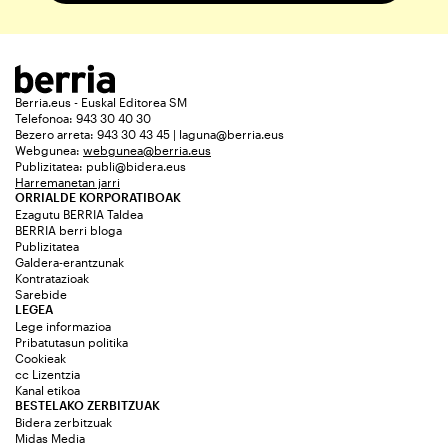
Berria.eus - Euskal Editorea SM
Telefonoa: 943 30 40 30
Bezero arreta: 943 30 43 45 | laguna@berria.eus
Webgunea:
webgunea@berria.eus
Publizitatea:
publi@bidera.eus
Harremanetan jarri
ORRIALDE KORPORATIBOAK
Ezagutu BERRIA Taldea
BERRIA berri bloga
Publizitatea
Galdera-erantzunak
Kontratazioak
Sarebide
LEGEA
Lege informazioa
Pribatutasun politika
Cookieak
cc Lizentzia
Kanal etikoa
BESTELAKO ZERBITZUAK
Bidera zerbitzuak
Midas Media