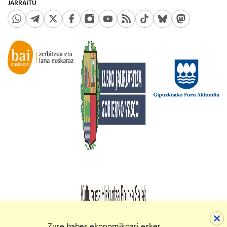
JARRAITU
Zure babes ekonomikoari esker