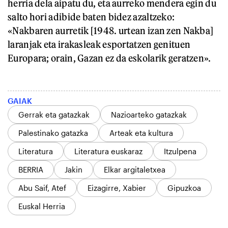
herria dela aipatu du, eta aurreko mendera egin du
salto hori adibide baten bidez azaltzeko:
«Nakbaren aurretik [1948. urtean izan zen Nakba]
laranjak eta irakasleak esportatzen genituen
Europara; orain, Gazan ez da eskolarik geratzen».
GAIAK
Gerrak eta gatazkak
Nazioarteko gatazkak
Palestinako gatazka
Arteak eta kultura
Literatura
Literatura euskaraz
Itzulpena
BERRIA
Jakin
Elkar argitaletxea
Abu Saif, Atef
Eizagirre, Xabier
Gipuzkoa
Euskal Herria