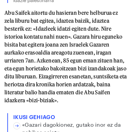
Idazle palestinarra
Abu Saifek aitortu du hasieran bere helburua ez
zela liburu bat egitea, idaztea baizik, idaztea
besterik ez: «Idazleek idatzi egiten dute. Nire
istorioa kontatu nahi nuen». Gazara hiru eguneko
bisita bat egitera joana zen Israelek Gazaren
aurkako erasoaldia areagotu zuenean, iragan
urriaren 7an. Azkenean, 85 egun eman zituen han,
eta egun horietako bakoitzean bizi izandakoak jaso
ditu liburuan. Eizagirreren esanetan, suntsiketa eta
heriotza dira kronika horien ardatzak, baina
literatur balio handia ematen die Abu Saifen
idazkera «bizi-biziak».
IKUSI GEHIAGO
«Gazari dagokionez, gutako inor ez da