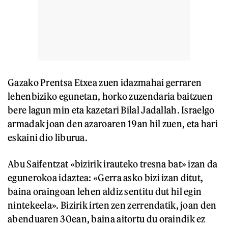
Gazako Prentsa Etxea zuen idazmahai gerraren
lehenbiziko egunetan, horko zuzendaria baitzuen
bere lagun min eta kazetari Bilal Jadallah. Israelgo
armadak joan den azaroaren 19an hil zuen, eta hari
eskaini dio liburua.
Abu Saifentzat «bizirik irauteko tresna bat» izan da
egunerokoa idaztea: «Gerra asko bizi izan ditut,
baina oraingoan lehen aldiz sentitu dut hil egin
nintekeela». Bizirik irten zen zerrendatik, joan den
abenduaren 30ean, baina aitortu du oraindik ez