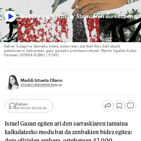
'Gazako egunerokoa' liburuaren aurkezpena
Xabier Eizagirre Jakineko kidea, ezkerrean, eta Atef Abu Saif idazle
palestinarra, eskuinean, gaur goizeko prentsaurrekoan, Martin Ugalde Kultur
Parkean. GORKA RUBIO / FOKU
Maddi Iztueta Olano
2024KO URRIAREN 3A
15:30
Entzun
00:00:00
00:05:40
Israel Gazan egiten ari den sarraskiaren tamaina
kalkulatzeko modu bat da zenbakien bidez egitea:
datu ofizialen arabera, urtebetean 42.000