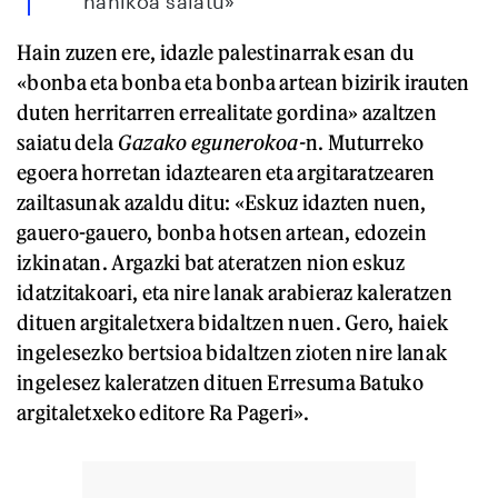
nahikoa saiatu»
Hain zuzen ere, idazle palestinarrak esan du
«bonba eta bonba eta bonba artean bizirik irauten
duten herritarren errealitate gordina» azaltzen
saiatu dela
Gazako egunerokoa-
n. Muturreko
egoera horretan idaztearen eta argitaratzearen
zailtasunak azaldu ditu: «Eskuz idazten nuen,
gauero-gauero, bonba hotsen artean, edozein
izkinatan. Argazki bat ateratzen nion eskuz
idatzitakoari, eta nire lanak arabieraz kaleratzen
dituen argitaletxera bidaltzen nuen. Gero, haiek
ingelesezko bertsioa bidaltzen zioten nire lanak
ingelesez kaleratzen dituen Erresuma Batuko
argitaletxeko editore Ra Pageri».