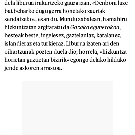
dela liburua irakurtzeko gauza izan. «Denbora luze
bat beharko dugu gerra honetako zauriak
sendatzeko», esan du. Mundu zabalean, hamahiru
hizkuntzatan argitaratu da
Gazako egunerokoa
,
besteak beste, ingelesez, gaztelaniaz, katalanez,
islandieraz eta turkieraz. Liburua izaten ari den
oihartzunak pozten duela dio; horrela, «hizkuntza
horietan guztietan bizirik» egongo delako hildako
jende askoren arrastoa.