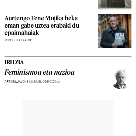
Aurtengo Tene Mujika beka
eman gabe uztea erabaki du
epaimahaiak
MIKEL LIZARRALDE
IRITZIA
Feminismoa eta nazioa
ARTIKULUA
JOXE MANUEL ODRIOZOLA