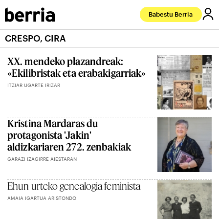
Babestu Berria
CRESPO, CIRA
XX. mendeko plazandreak:
«Ekilibristak eta erabakigarriak»
ITZIAR UGARTE IRIZAR
Kristina Mardaras du
protagonista 'Jakin'
aldizkariaren 272. zenbakiak
GARAZI IZAGIRRE AIESTARAN
Ehun urteko genealogia feminista
AMAIA IGARTUA ARISTONDO