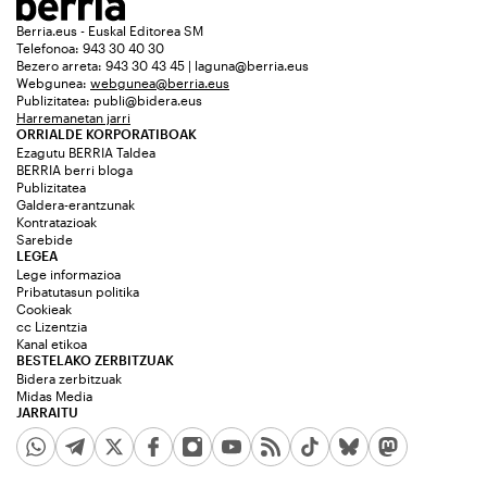
Berria.eus - Euskal Editorea SM
Telefonoa: 943 30 40 30
Bezero arreta: 943 30 43 45 | laguna@berria.eus
Webgunea:
webgunea@berria.eus
Publizitatea:
publi@bidera.eus
Harremanetan jarri
ORRIALDE KORPORATIBOAK
Ezagutu BERRIA Taldea
BERRIA berri bloga
Publizitatea
Galdera-erantzunak
Kontratazioak
Sarebide
LEGEA
Lege informazioa
Pribatutasun politika
Cookieak
cc Lizentzia
Kanal etikoa
BESTELAKO ZERBITZUAK
Bidera zerbitzuak
Midas Media
JARRAITU