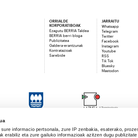
ORRIALDE
JARRAITU
KORPORATIBOAK
Whatsapp
Ezagutu BERRIA Taldea
Telegram
BERRIA berri bloga
Twitter
Publizitatea
Facebook
Galdera-erantzunak
Instagram
Kontratazioak
Youtube
Sarebide
RSS
Tik Tok
Bluesky
Mastodon
sua
sure informacio pertsonala, zure IP zenbakia, esaterako, proze
k erabiliz eta zure gailuko informazioak azitzen dugu publizitate