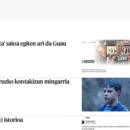
ta' saioa egiten ari da Guau
uruzko kontakizun mingarria
 istorioa