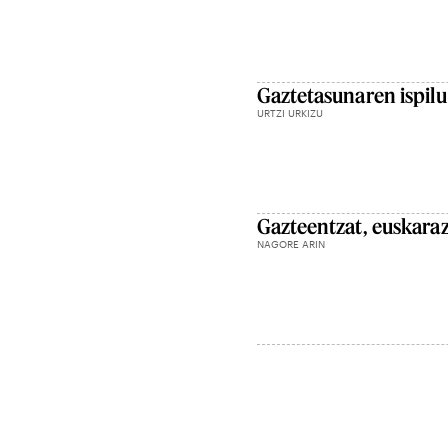
Gaztetasunaren ispilu
URTZI URKIZU
Gazteentzat, euskaraz
NAGORE ARIN