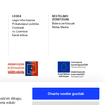
LEGEA
BESTELAKO
ZERBITZUAK
Lege informazioa
Bidera zerbitzuak
Pribatutasun politika
Midas Media
Cookieak
cc Lizentzia
Kanal etikoa
Onartu cookie guztiak
satzen ditugu,
 eta eduki