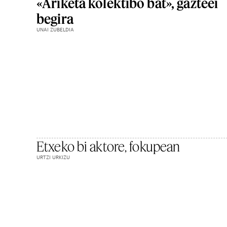
«Ariketa kolektibo bat», gazteei
begira
UNAI ZUBELDIA
Etxeko bi aktore, fokupean
URTZI URKIZU