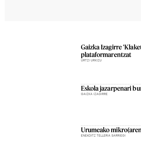
Gaizka Izagirre 'Klake
plataformarentzat
URTZI URKIZU
Eskola jazarpenari b
GAIZKA IZAGIRRE
Urumeako mikro(aren)
ENEKOITZ TELLERIA SARRIEGI