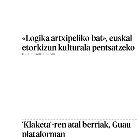
«Logika artxipeliko bat», euskal
etorkizun kulturala pentsatzeko
ITZIAR UGARTE IRIZAR
'Klaketa'-ren atal berriak, Guau
plataforman