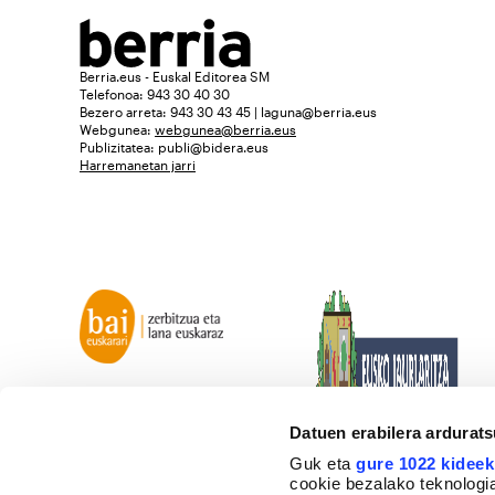
Berria.eus - Euskal Editorea SM
Telefonoa: 943 30 40 30
Bezero arreta: 943 30 43 45 | laguna@berria.eus
Webgunea:
webgunea@berria.eus
Publizitatea:
publi@bidera.eus
Harremanetan jarri
Datuen erabilera ardurat
Guk eta
gure 1022 kideek
cookie bezalako teknologia