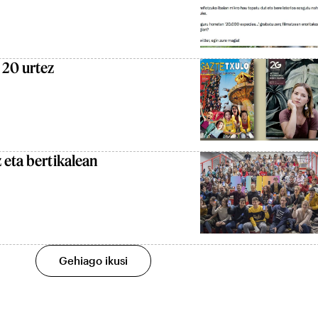
 20 urtez
 eta bertikalean
Gehiago ikusi