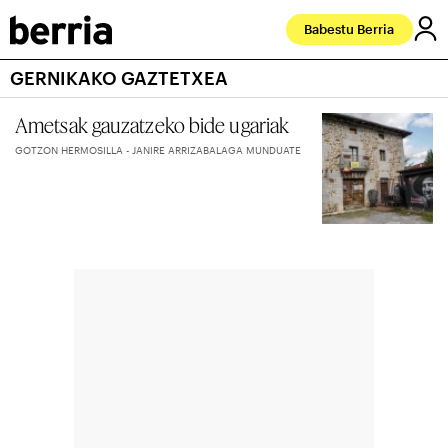
Babestu Berria
GERNIKAKO GAZTETXEA
Ametsak gauzatzeko bide ugariak
GOTZON HERMOSILLA - JANIRE ARRIZABALAGA MUNDUATE