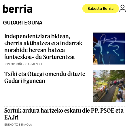
Babestu Berria
GUDARI EGUNA
Independentziara bidean,
«herria aktibatzea eta indarrak
norabide berean batzea
funtsezkoa» da Sorturentzat
JON ORDOÑEZ GARMENDIA
Txiki eta Otaegi omendu dituzte
Gudari Egunean
Sortuk ardura hartzeko eskatu die PP, PSOE eta
EAJri
ENEKOITZ ESNAOLA