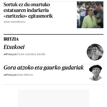
Sortuk ez du onartuko
estatuaren indarkeria
«zuritzeko» egitasmorik
JOKIN SAGARZAZU
IRITZIA
Etxekoei
ARTIKULUA
ITZIAR AIZPURUA EGAÑA
Gora atzoko eta gaurko gudariak
ARTIKULUA
TASIO ERKIZIA