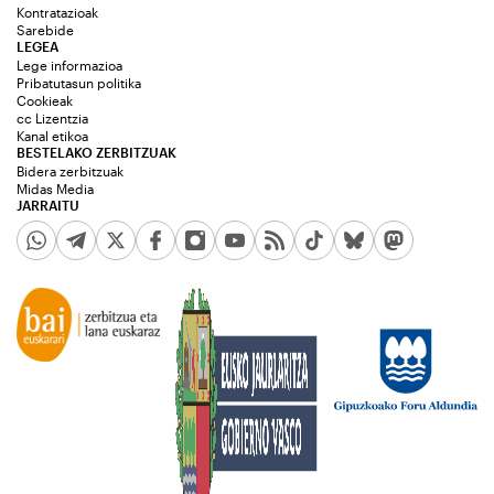
Kontratazioak
Sarebide
LEGEA
Lege informazioa
Pribatutasun politika
Cookieak
cc Lizentzia
Kanal etikoa
BESTELAKO ZERBITZUAK
Bidera zerbitzuak
Midas Media
JARRAITU