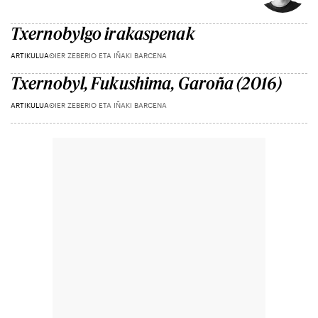
Txernobylgo irakaspenak
ARTIKULUA
OIER ZEBERIO ETA IÑAKI BARCENA
Txernobyl, Fukushima, Garoña (2016)
ARTIKULUA
OIER ZEBERIO ETA IÑAKI BARCENA