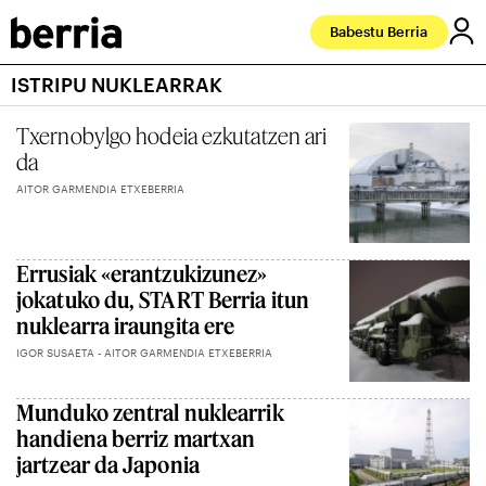
Babestu Berria
ISTRIPU NUKLEARRAK
Txernobylgo hodeia ezkutatzen ari
da
AITOR GARMENDIA ETXEBERRIA
Errusiak «erantzukizunez»
jokatuko du, START Berria itun
nuklearra iraungita ere
IGOR SUSAETA - AITOR GARMENDIA ETXEBERRIA
Munduko zentral nuklearrik
handiena berriz martxan
jartzear da Japonia