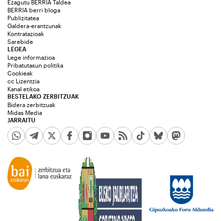
Ezagutu BERRIA Taldea
BERRIA berri bloga
Publizitatea
Galdera-erantzunak
Kontratazioak
Sarebide
LEGEA
Lege informazioa
Pribatutasun politika
Cookieak
cc Lizentzia
Kanal etikoa
BESTELAKO ZERBITZUAK
Bidera zerbitzuak
Midas Media
JARRAITU