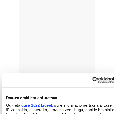
Datuen erabilera arduratsua
Guk eta
gure 1022 kideek
sure informacio pertsonala, zure
IP zenbakia, esaterako, prozesatzen ditugu, cookie bezalak