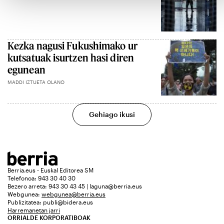
Kezka nagusi Fukushimako ur
kutsatuak isurtzen hasi diren
egunean
MADDI IZTUETA OLANO
Gehiago ikusi
Berria.eus - Euskal Editorea SM
Telefonoa: 943 30 40 30
Bezero arreta: 943 30 43 45 | laguna@berria.eus
Webgunea:
webgunea@berria.eus
Publizitatea:
publi@bidera.eus
Harremanetan jarri
ORRIALDE KORPORATIBOAK