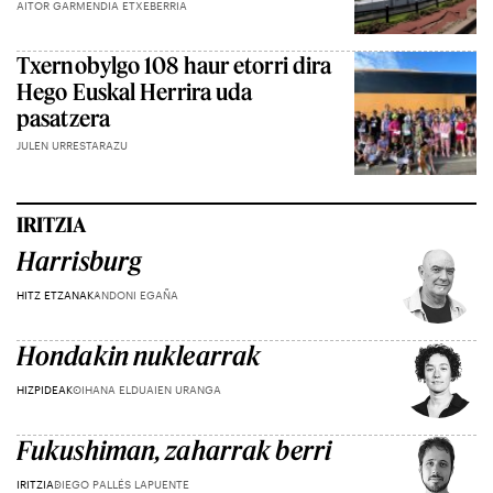
AITOR GARMENDIA ETXEBERRIA
Txernobylgo 108 haur etorri dira
Hego Euskal Herrira uda
pasatzera
JULEN URRESTARAZU
IRITZIA
Harrisburg
HITZ ETZANAK
ANDONI EGAÑA
Hondakin nuklearrak
HIZPIDEAK
OIHANA ELDUAIEN URANGA
Fukushiman, zaharrak berri
IRITZIA
DIEGO PALLÉS LAPUENTE