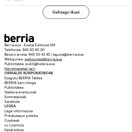
Gehiago ikusi
Berria.eus - Euskal Editorea SM
Telefonoa: 943 30 40 30
Bezero arreta: 943 30 43 45 | laguna@berria.eus
Webgunea:
webgunea@berria.eus
Publizitatea:
publi@bidera.eus
Harremanetan jarri
ORRIALDE KORPORATIBOAK
Ezagutu BERRIA Taldea
BERRIA berri bloga
Publizitatea
Galdera-erantzunak
Kontratazioak
Sarebide
LEGEA
Lege informazioa
Pribatutasun politika
Cookieak
cc Lizentzia
Kanal etikoa