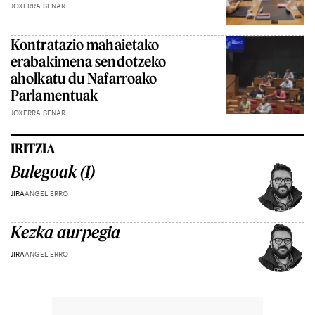
JOXERRA SENAR
Kontratazio mahaietako
erabakimena sendotzeko
aholkatu du Nafarroako
Parlamentuak
JOXERRA SENAR
IRITZIA
Bulegoak (I)
JIRA
ANGEL ERRO
Kezka aurpegia
JIRA
ANGEL ERRO