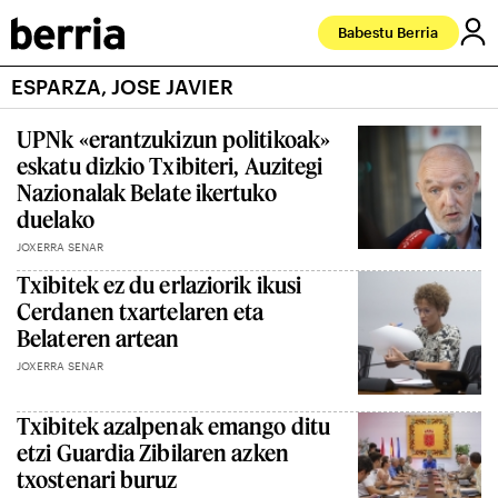
Babestu Berria
ESPARZA, JOSE JAVIER
UPNk «erantzukizun politikoak»
eskatu dizkio Txibiteri, Auzitegi
Nazionalak Belate ikertuko
duelako
JOXERRA SENAR
Txibitek ez du erlaziorik ikusi
Cerdanen txartelaren eta
Belateren artean
JOXERRA SENAR
Txibitek azalpenak emango ditu
etzi Guardia Zibilaren azken
txostenari buruz