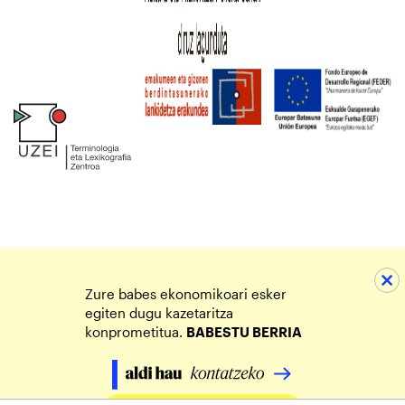
Zure babes ekonomikoari esker
egiten dugu kazetaritza
konprometitua.
BABESTU BERRIA