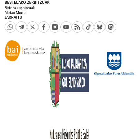
BESTELAKO ZERBITZUAK
Bidera zerbitzuak
Midas Media
JARRAITU