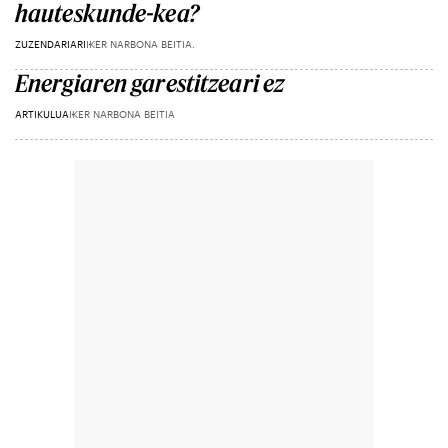
hauteskunde-kea?
ZUZENDARIARI
IKER NARBONA BEITIA.
Energiaren garestitzeari ez
ARTIKULUA
IKER NARBONA BEITIA