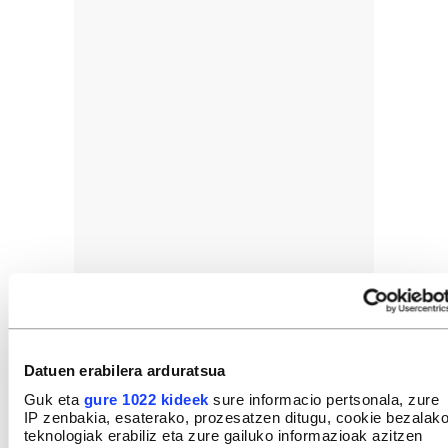
Datuen erabilera arduratsua
Guk eta
gure 1022 kideek
sure informacio pertsonala, zure
IP zenbakia, esaterako, prozesatzen ditugu, cookie bezalak
teknologiak erabiliz eta zure gailuko informazioak azitzen
Familia baten etxegabetzea