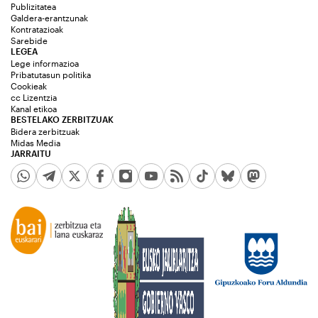
Publizitatea
Galdera-erantzunak
Kontratazioak
Sarebide
LEGEA
Lege informazioa
Pribatutasun politika
Cookieak
cc Lizentzia
Kanal etikoa
BESTELAKO ZERBITZUAK
Bidera zerbitzuak
Midas Media
JARRAITU