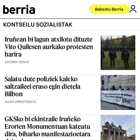
Babestu Berria
KONTSEILU SOZIALISTAK
Iruñean bi lagun atxilotu dituzte
Vito Quilesen aurkako protesten
harira
JOXERRA SENAR
Salatu dute poliziek kaleko
saltzaileei eraso egin dietela
Bilbon
JULEN URRESTARAZU
GKSko bi ekintzaile Iruñeko
Erorien Monumentuan kateatu
dira, biharko manifestazioetara