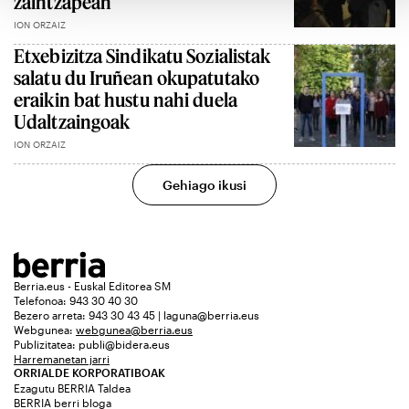
zaintzapean
ION ORZAIZ
Etxebizitza Sindikatu Sozialistak
salatu du Iruñean okupatutako
eraikin bat hustu nahi duela
Udaltzaingoak
ION ORZAIZ
Gehiago ikusi
Berria.eus - Euskal Editorea SM
Telefonoa: 943 30 40 30
Bezero arreta: 943 30 43 45 | laguna@berria.eus
Webgunea:
webgunea@berria.eus
Publizitatea:
publi@bidera.eus
Harremanetan jarri
ORRIALDE KORPORATIBOAK
Ezagutu BERRIA Taldea
BERRIA berri bloga