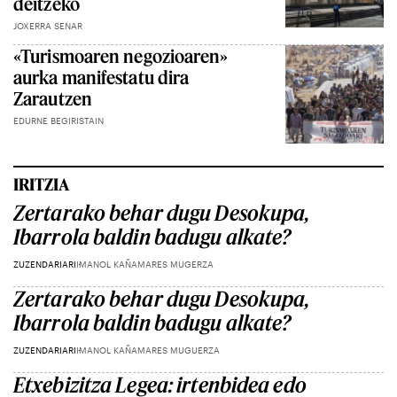
deitzeko
JOXERRA SENAR
«Turismoaren negozioaren»
aurka manifestatu dira
Zarautzen
EDURNE BEGIRISTAIN
IRITZIA
Zertarako behar dugu Desokupa,
Ibarrola baldin badugu alkate?
ZUZENDARIARI
IMANOL KAÑAMARES MUGERZA
Zertarako behar dugu Desokupa,
Ibarrola baldin badugu alkate?
ZUZENDARIARI
IMANOL KAÑAMARES MUGUERZA
Etxebizitza Legea: irtenbidea edo