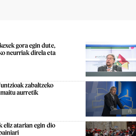
kexek gora egin dute,
o neurriak direla eta
untzioak zabaltzeko
maitu aurretik
eliz atarian egin dio
painiari