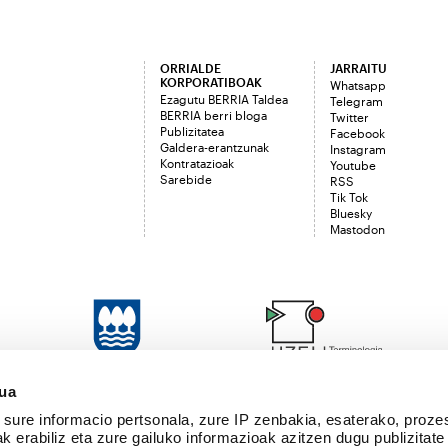
ORRIALDE
JARRAITU
KORPORATIBOAK
Whatsapp
Ezagutu BERRIA Taldea
Telegram
BERRIA berri bloga
Twitter
Publizitatea
Facebook
Galdera-erantzunak
Instagram
Kontratazioak
Youtube
Sarebide
RSS
Tik Tok
Bluesky
Mastodon
sua
sure informacio pertsonala, zure IP zenbakia, esaterako, proze
k erabiliz eta zure gailuko informazioak azitzen dugu publizitate