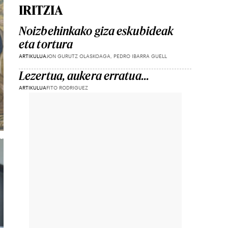
IRITZIA
Noizbehinkako giza eskubideak
eta tortura
ARTIKULUA
JON GURUTZ OLASKOAGA, PEDRO IBARRA GUELL
Lezertua, aukera erratua...
ARTIKULUA
FITO RODRIGUEZ