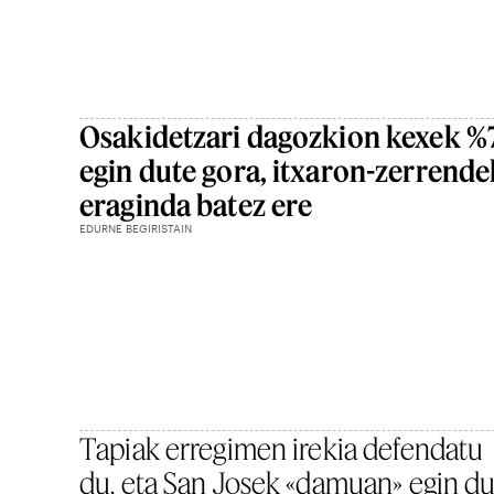
Osakidetzari dagozkion kexek %
egin dute gora, itxaron-zerrende
eraginda batez ere
EDURNE BEGIRISTAIN
Tapiak erregimen irekia defendatu
du, eta San Josek «damuan» egin d