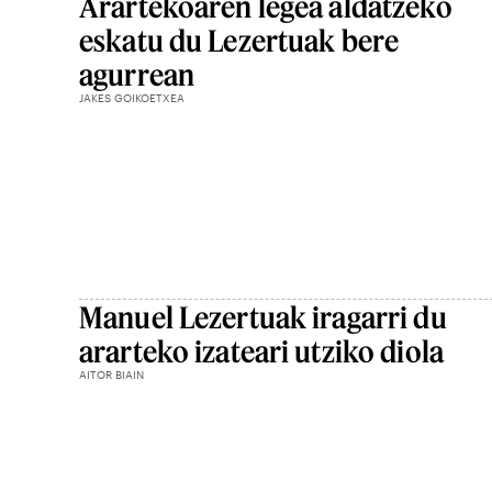
Arartekoaren legea aldatzeko
eskatu du Lezertuak bere
agurrean
JAKES GOIKOETXEA
Manuel Lezertuak iragarri du
ararteko izateari utziko diola
AITOR BIAIN