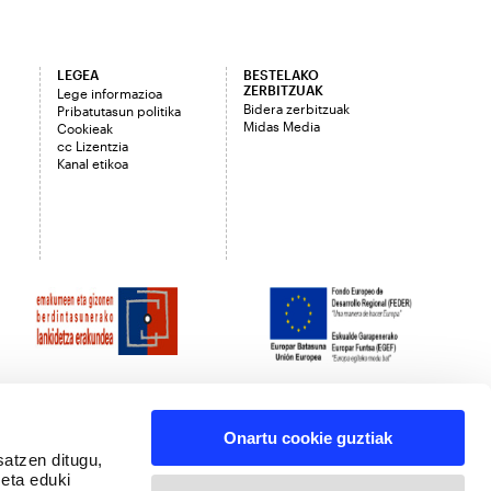
LEGEA
BESTELAKO
ZERBITZUAK
Lege informazioa
Bidera zerbitzuak
Pribatutasun politika
Midas Media
Cookieak
cc Lizentzia
Kanal etikoa
Onartu cookie guztiak
satzen ditugu,
 eta eduki