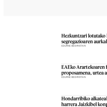
Hezkuntzari lotutako 
segregazioaren aurkak
EDURNE BEGIRISTAIN
EAEko Arartekoaren f
proposamena, urtea a
EDURNE BEGIRISTAIN
Hondarribiko alkateak 
harrera Jaizkibel kon