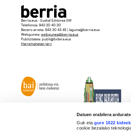
Berria.eus - Euskal Editorea SM
Telefonoa: 943 30 40 30
Bezero arreta: 943 30 43 45 | laguna@berria.eus
Webgunea:
webgunea@berria.eus
Publizitatea:
publi@bidera.eus
Harremanetan jarri
Datuen erabilera ardurat
Guk eta
gure 1022 kideek
cookie bezalako teknologia