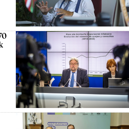
70
k
u