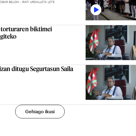
BAR BELOKI - IRATI URDALLETA LETE
torturaren biktimei
egiteko
zan ditugu Segurtasun Saila
Gehiago ikusi