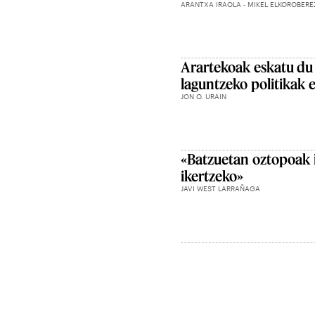
ARANTXA IRAOLA - MIKEL ELKOROBEREZI
Arartekoak eskatu du 
laguntzeko politikak 
JON O. URAIN
«Batzuetan oztopoak i
ikertzeko»
JAVI WEST LARRAÑAGA