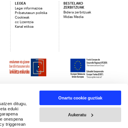
LEGEA
BESTELAKO
ZERBITZUAK
Lege informazioa
Bidera zerbitzuak
Pribatutasun politika
Midas Media
Cookieak
cc Lizentzia
Kanal etikoa
Onartu cookie guztiak
satzen ditugu,
 eta eduki
 garapena
Aukeratu
ure onespena
cy triggerean