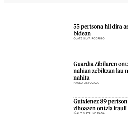
55 pertsona hil dira 
bidean
OLATZ SILVA RODRIGO
Guardia Zibilaren ontz
nahian zebiltzan lau m
nahita
PAULO OSTOLAZA
Gutxienez 89 pertsona
zihoazen ontzia irauli
IÑAUT MATAUKO RADA