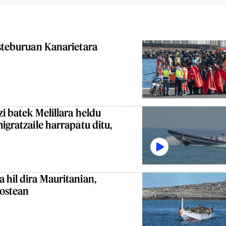
asteburuan Kanarietara
i batek Melillara heldu
igratzaile harrapatu ditu,
 hil dira Mauritanian,
 ostean