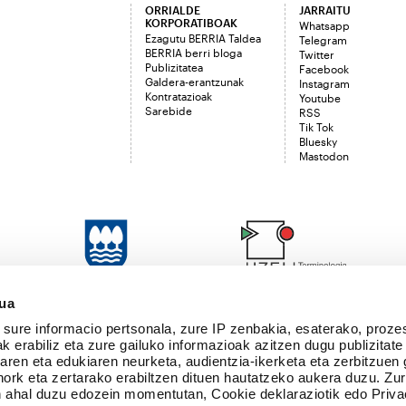
ORRIALDE
JARRAITU
KORPORATIBOAK
Whatsapp
Ezagutu BERRIA Taldea
Telegram
BERRIA berri bloga
Twitter
Publizitatea
Facebook
Galdera-erantzunak
Instagram
Kontratazioak
Youtube
Sarebide
RSS
Tik Tok
Bluesky
Mastodon
sua
sure informacio pertsonala, zure IP zenbakia, esaterako, proze
k erabiliz eta zure gailuko informazioak azitzen dugu publizitate
tearen eta edukiaren neurketa, audientzia-ikerketa eta zerbitzuen
nork eta zertarako erabiltzen dituen hautatzeko aukera duzu. Z
 ahal duzu edozein momentutan, Cookie deklaraziotik edo Priva