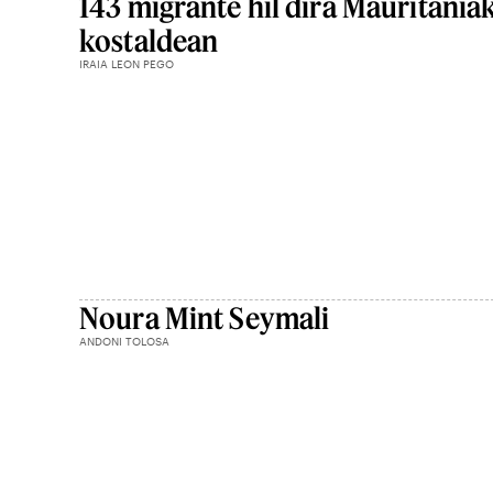
143 migrante hil dira Mauritania
kostaldean
IRAIA LEON PEGO
Noura Mint Seymali
ANDONI TOLOSA