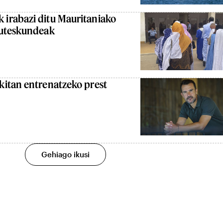
irabazi ditu Mauritaniako
auteskundeak
itan entrenatzeko prest
Gehiago ikusi