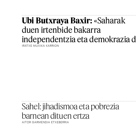
Ubi Butxraya Baxir:
«Saharak
duen irtenbide bakarra
independentzia eta demokrazia 
IRATXE MUXIKA KARRION
Sahel: jihadismoa eta pobrezia
barnean dituen ertza
AITOR GARMENDIA ETXEBERRIA