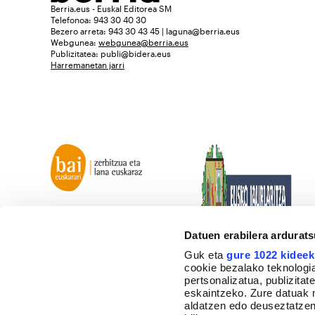
Berria.eus - Euskal Editorea SM
Telefonoa: 943 30 40 30
Bezero arreta: 943 30 43 45 | laguna@berria.eus
Webgunea:
webgunea@berria.eus
Publizitatea:
publi@bidera.eus
Harremanetan jarri
Datuen erabilera ardurat
Guk eta
gure 1022 kideek
cookie bezalako teknologia
pertsonalizatua, publizita
eskaintzeko. Zure datuak 
aldatzen edo deuseztatzen