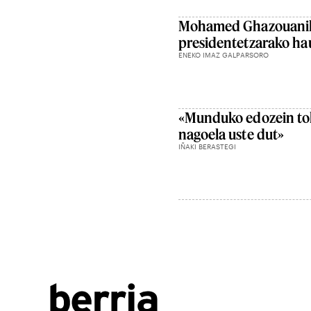
Mohamed Ghazouanik 
presidentetzarako h
ENEKO IMAZ GALPARSORO
«Munduko edozein tok
nagoela uste dut»
IÑAKI BERASTEGI