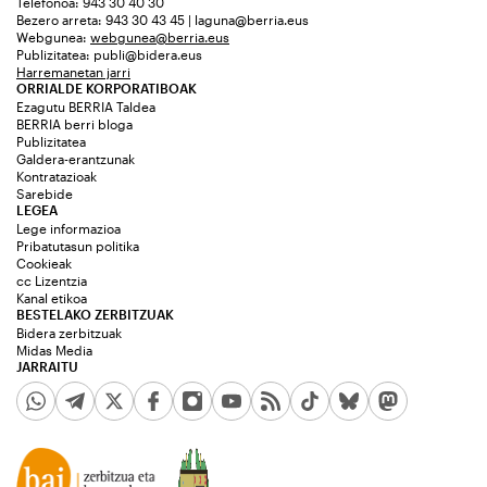
Telefonoa: 943 30 40 30
Bezero arreta: 943 30 43 45 | laguna@berria.eus
Webgunea:
webgunea@berria.eus
Publizitatea:
publi@bidera.eus
Harremanetan jarri
ORRIALDE KORPORATIBOAK
Ezagutu BERRIA Taldea
BERRIA berri bloga
Publizitatea
Galdera-erantzunak
Kontratazioak
Sarebide
LEGEA
Lege informazioa
Pribatutasun politika
Cookieak
cc Lizentzia
Kanal etikoa
BESTELAKO ZERBITZUAK
Bidera zerbitzuak
Midas Media
JARRAITU