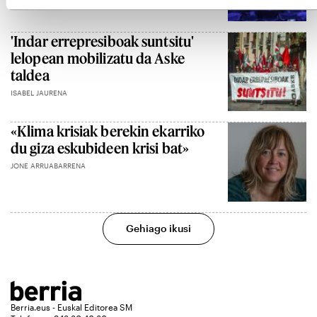
'Indar errepresiboak suntsitu'
lelopean mobilizatu da Aske
taldea
ISABEL JAURENA
«Klima krisiak berekin ekarriko
du giza eskubideen krisi bat»
JONE ARRUABARRENA
Gehiago ikusi
Berria.eus - Euskal Editorea SM