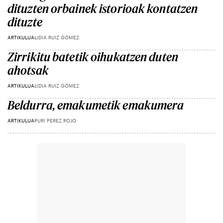
dituzten orbainek istorioak kontatzen
dituzte
ARTIKULUA
LIDIA RUIZ GÓMEZ
Zirrikitu batetik oihukatzen duten
ahotsak
ARTIKULUA
LIDIA RUIZ GÓMEZ
Beldurra, emakumetik emakumera
ARTIKULUA
PURI PEREZ ROJO