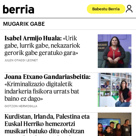
Babestu Berria
MUGARIK GABE
Isabel Armijo Huala:
«Urik
gabe, lurrik gabe, nekazariok
gerorik gabe geratuko gara»
JULEN OTAEGI LEONET
Joana Etxano Gandariasbeitia:
«Kriminalizazio digitaletik
indarkeria fisikora urrats bat
baino ez dago»
GOTZON HERMOSILLA
Kurdistan, Irlanda, Palestina eta
Euskal Herriko hemezortzi
musikari batuko ditu oholtzan