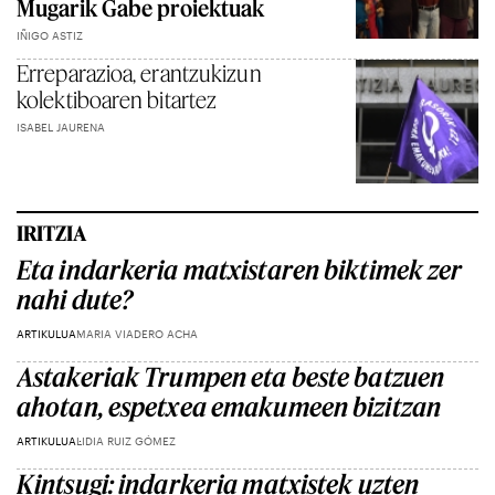
Mugarik Gabe proiektuak
IÑIGO ASTIZ
Erreparazioa, erantzukizun
kolektiboaren bitartez
ISABEL JAURENA
IRITZIA
Eta indarkeria matxistaren biktimek zer
nahi dute?
ARTIKULUA
MARIA VIADERO ACHA
Astakeriak Trumpen eta beste batzuen
ahotan, espetxea emakumeen bizitzan
ARTIKULUA
LIDIA RUIZ GÓMEZ
Kintsugi: indarkeria matxistek uzten