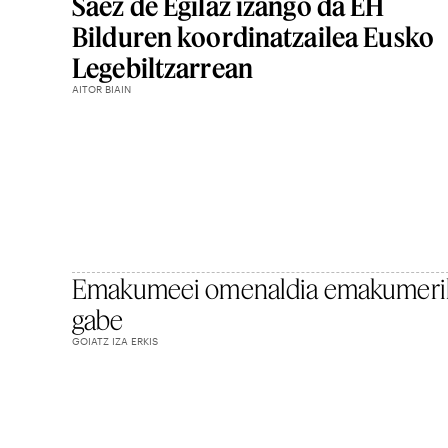
Saez de Egilaz izango da EH
Bilduren koordinatzailea Eusko
Legebiltzarrean
AITOR BIAIN
Emakumeei omenaldia emakumeri
gabe
GOIATZ IZA ERKIS