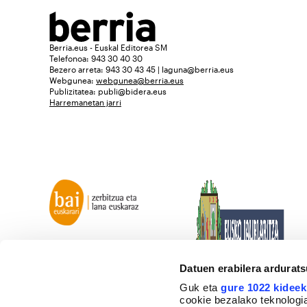
Berria.eus - Euskal Editorea SM
Telefonoa: 943 30 40 30
Bezero arreta: 943 30 43 45 | laguna@berria.eus
Webgunea:
webgunea@berria.eus
Publizitatea:
publi@bidera.eus
Harremanetan jarri
Datuen erabilera ardurat
Guk eta
gure 1022 kideek
cookie bezalako teknologia