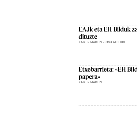
EAJk eta EH Bilduk z
dituzte
XABIER MARTIN - IOSU ALBERDI
Etxebarrieta: «EH Bil
papera»
XABIER MARTIN