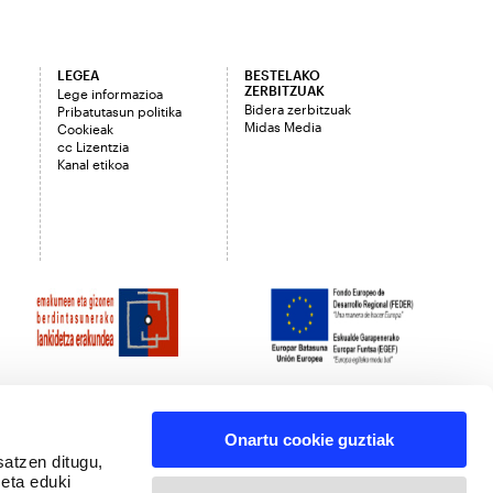
LEGEA
BESTELAKO
ZERBITZUAK
Lege informazioa
Bidera zerbitzuak
Pribatutasun politika
Midas Media
Cookieak
cc Lizentzia
Kanal etikoa
Onartu cookie guztiak
satzen ditugu,
 eta eduki