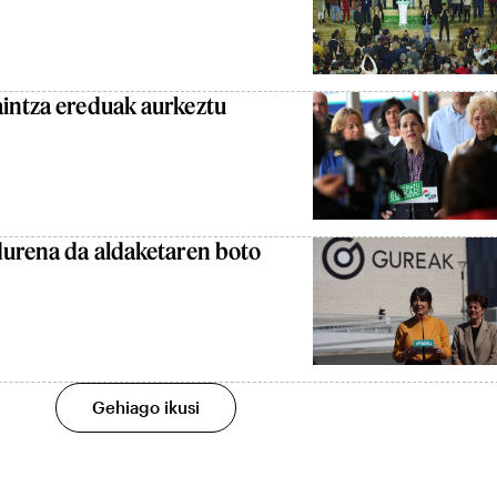
aintza ereduak aurkeztu
durena da aldaketaren boto
Gehiago ikusi