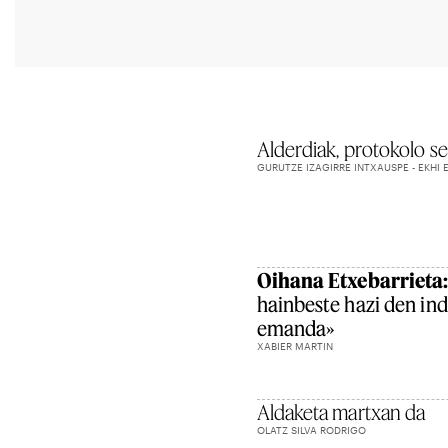
Alderdiak, protokolo s
GURUTZE IZAGIRRE INTXAUSPE - EKHI
Oihana Etxebarrieta
hainbeste hazi den ind
emanda»
XABIER MARTIN
Aldaketa martxan da
OLATZ SILVA RODRIGO