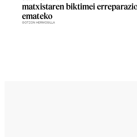
matxistaren biktimei erreparazi
emateko
GOTZON HERMOSILLA