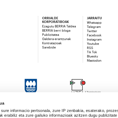
ORRIALDE
JARRAITU
KORPORATIBOAK
Whatsapp
Ezagutu BERRIA Taldea
Telegram
BERRIA berri bloga
Twitter
Publizitatea
Facebook
Galdera-erantzunak
Instagram
Kontratazioak
Youtube
Sarebide
RSS
Tik Tok
Bluesky
Mastodon
sua
sure informacio pertsonala, zure IP zenbakia, esaterako, proze
k erabiliz eta zure gailuko informazioak azitzen dugu publizitate