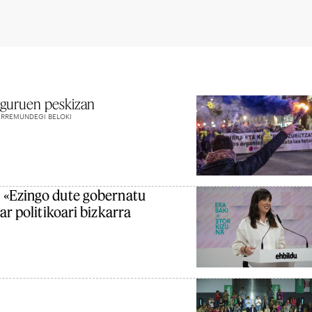
eguruen peskizan
 ERREMUNDEGI BELOKI
:
«Ezingo dute gobernatu
ar politikoari bizkarra