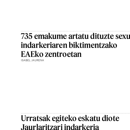
735 emakume artatu dituzte sex
indarkeriaren biktimentzako
EAEko zentroetan
ISABEL JAURENA
Urratsak egiteko eskatu diote
Jaurlaritzari indarkeria