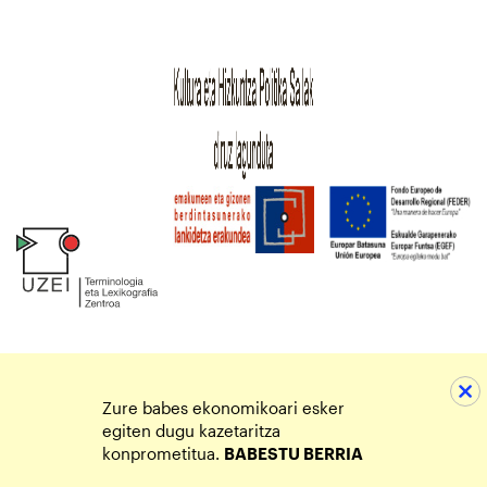
Zure babes ekonomikoari esker
egiten dugu kazetaritza
konprometitua.
BABESTU BERRIA