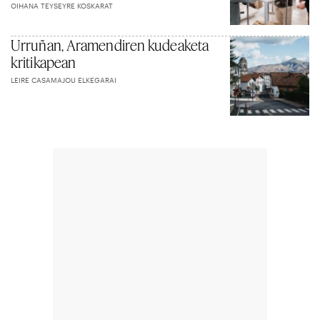
OIHANA TEYSEYRE KOSKARAT
Urruñan, Aramendiren kudeaketa
kritikapean
LEIRE CASAMAJOU ELKEGARAI