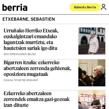
Babestu Berria
ETXEBARNE, SEBASTIEN
Urruñako Herriko Etxeak,
euskalgintzari emandako
laguntzak murriztu, eta
hautetsien sariak igo ditu
EKHI ERREMUNDEGI BELOKI
Bigarren itzulia: ezkerreko
abertzaleen zerrenda gehienak,
oposiziora mugatuak
OIHANA TEYSEYRE KOSKARAT
Ezkerreko abertzaleen
zerrendek emaitza gazi-gozoak
izan dituzte