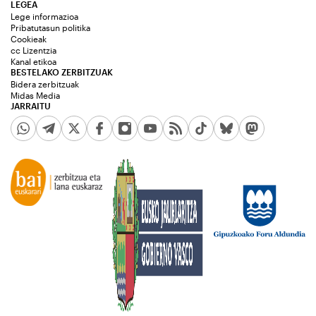
LEGEA
Lege informazioa
Pribatutasun politika
Cookieak
cc Lizentzia
Kanal etikoa
BESTELAKO ZERBITZUAK
Bidera zerbitzuak
Midas Media
JARRAITU