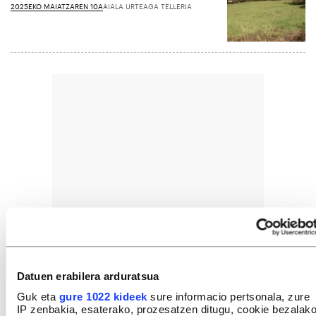
2025EKO MAIATZAREN 10A
AIALA URTEAGA TELLERIA
Datuen erabilera arduratsua
Guk eta
gure 1022 kideek
sure informacio pertsonala, zure
IP zenbakia, esaterako, prozesatzen ditugu, cookie bezalak