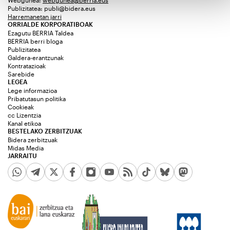
Publizitatea:
publi@bidera.eus
Harremanetan jarri
ORRIALDE KORPORATIBOAK
Ezagutu BERRIA Taldea
BERRIA berri bloga
Publizitatea
Galdera-erantzunak
Kontratazioak
Sarebide
LEGEA
Lege informazioa
Pribatutasun politika
Cookieak
cc Lizentzia
Kanal etikoa
BESTELAKO ZERBITZUAK
Bidera zerbitzuak
Midas Media
JARRAITU