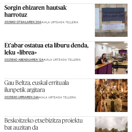
Sorgin ehizaren hautsak
harrotuz
2026KO OTSAILAREN 20A
AIALA URTEAGA TELLERIA
Et'abar ostatua eta liburu denda,
leku «librea»
2025EKO ABENDUAREN 12A
AIALA URTEAGA TELLERIA
Gau Beltza, euskal errituala
ilunpetik argitara
2025EKO URRIAREN 24A
AIALA URTEAGA TELLERIA
Beskoitzeko etxebizitza proiektu
bat auzitan da