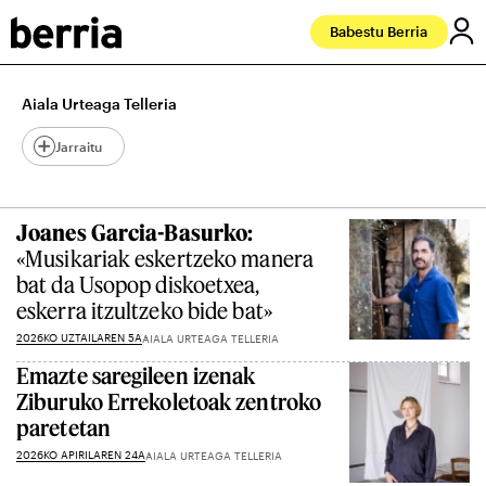
Babestu Berria
Aiala Urteaga Telleria
Jarraitu
Joanes Garcia-Basurko:
«Musikariak eskertzeko manera
bat da Usopop diskoetxea,
eskerra itzultzeko bide bat»
2026KO UZTAILAREN 5A
AIALA URTEAGA TELLERIA
Emazte saregileen izenak
Ziburuko Errekoletoak zentroko
paretetan
2026KO APIRILAREN 24A
AIALA URTEAGA TELLERIA