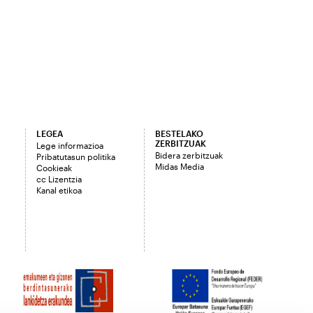
LEGEA
BESTELAKO
ZERBITZUAK
Lege informazioa
Bidera zerbitzuak
Pribatutasun politika
Midas Media
Cookieak
cc Lizentzia
Kanal etikoa