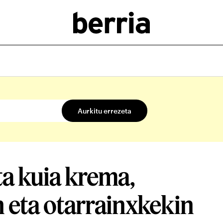
ta kuia krema,
 eta otarrainxkekin