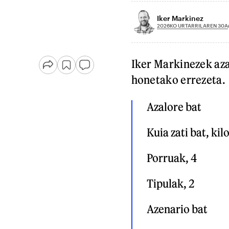
Iker Markinez
2026KO URTARRILAREN 30A
Iker Markinezek aza
honetako errezeta.
Azalore bat

Kuia zati bat, kil
Porruak, 4

Tipulak, 2

Azenario bat
