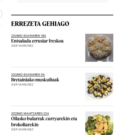
ERREZETA GEHIAGO
2026KO EKAINAREN 19A
Entsalada errusiar freskoa
IKER MARKINEZ
2026KO EKAINAREN 5A
Bretainiako muskuiluak
IKER MARKINEZ
2026KO MAIATZAREN 22A
Oilasko bularrak curryarekin eta
brokoliarekin
IKER MARKINEZ