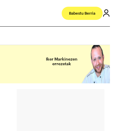
Babestu Berria
Iker Markinezen
errezetak