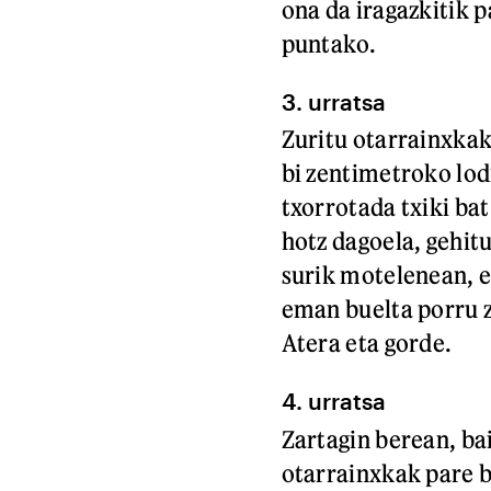
ona da iragazkitik 
puntako.
3. urratsa
Zuritu otarrainxkak
bi zentimetroko lodi
txorrotada txiki bat
hotz dagoela, gehitu
surik motelenean, 
eman buelta porru z
Atera eta gorde.
4. urratsa
Zartagin berean, bai
otarrainxkak pare ba