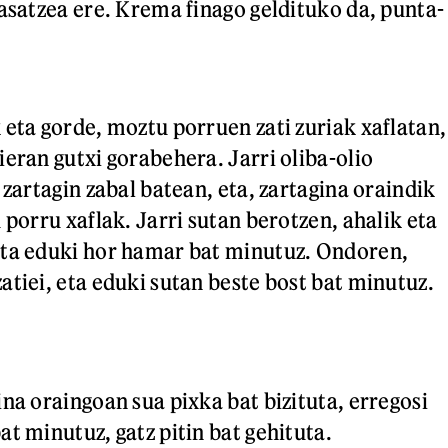
pasatzea ere. Krema finago geldituko da, punta-
 eta gorde, moztu porruen zati zuriak xaflatan,
eran gutxi gorabehera. Jarri oliba-olio
 zartagin zabal batean, eta, zartagina oraindik
 porru xaflak. Jarri sutan berotzen, ahalik eta
eta eduki hor hamar bat minutuz. Ondoren,
atiei, eta eduki sutan beste bost bat minutuz.
na oraingoan sua pixka bat bizituta, erregosi
t minutuz, gatz pitin bat gehituta.