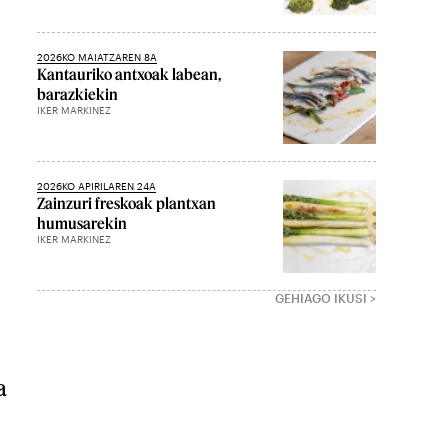
2026KO MAIATZAREN 8A
Kantauriko antxoak labean,
barazkiekin
IKER MARKINEZ
2026KO APIRILAREN 24A
Zainzuri freskoak plantxan
humusarekin
IKER MARKINEZ
GEHIAGO IKUSI >
a