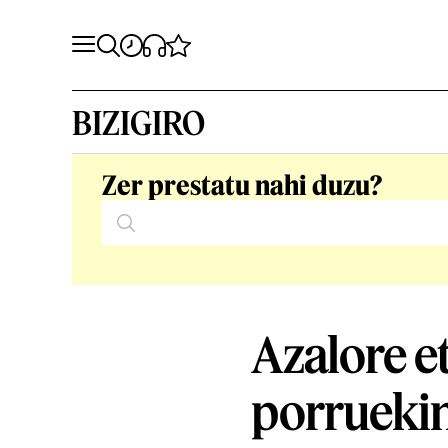
BIZIGIRO
Zer prestatu nahi duzu?
Azalore e
porruekin