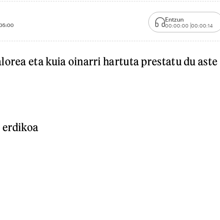
Entzun
05:00
00:00:00
00:00:14
lorea eta kuia oinarri hartuta prestatu du aste
o erdikoa
