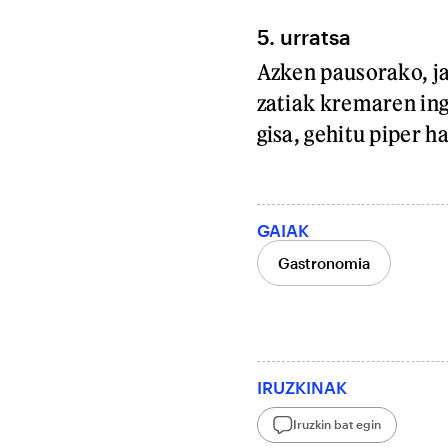
5. urratsa
Azken pausorako, j
zatiak kremaren ing
gisa, gehitu piper h
GAIAK
Gastronomia
IRUZKINAK
Iruzkin bat egin