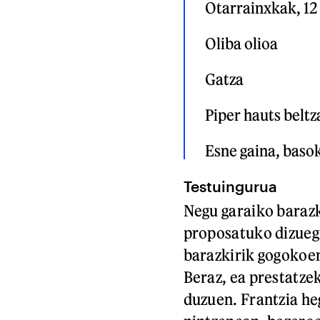
Otarrainxkak, 12

Oliba olioa

Gatza

Piper hauts beltza
Esne gaina, baso
Testuingurua
Negu garaiko barazk
proposatuko dizuegu
barazkirik gogokoen
Beraz, ea prestatze
duzuen. Frantzia he