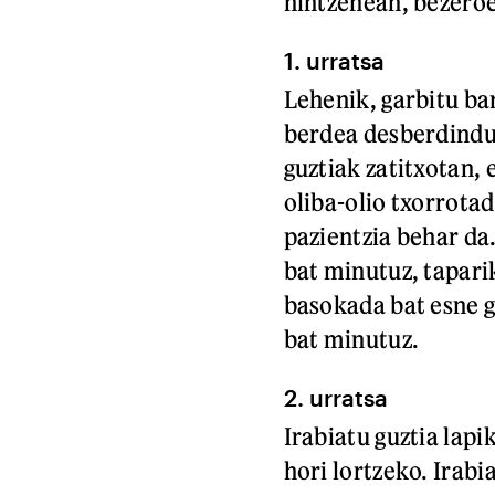
nintzenean, bezeroei
1. urratsa
Lehenik, garbitu ba
berdea desberdinduz
guztiak zatitxotan, 
oliba-olio txorrotad
pazientzia behar da.
bat minutuz, tapari
basokada bat esne ga
bat minutuz.
2. urratsa
Irabiatu guztia lap
hori lortzeko. Irabi