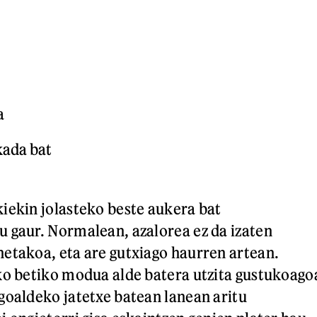


kada bat
iekin jolasteko beste aukera bat
 gaur. Normalean, azalorea ez da izaten
etakoa, eta are gutxiago haurren artean.
ko betiko modua alde batera utzita gustukoago
goaldeko jatetxe batean lanean aritu