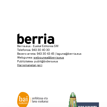
Berria.eus - Euskal Editorea SM
Telefonoa: 943 30 40 30
Bezero arreta: 943 30 43 45 | laguna@berria.eus
Webgunea:
webgunea@berria.eus
Publizitatea:
publi@bidera.eus
Harremanetan jarri