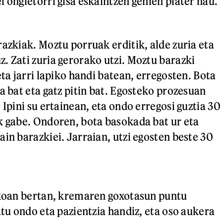
 ongietorri gisa eskaintzen genien plater hau.
razkiak. Moztu porruak erditik, alde zuria eta
. Zati zuria gerorako utzi. Moztu barazki
eta jarri lapiko handi batean, erregosten. Bota
a bat eta gatz pitin bat. Egosteko prozesuan
 Ipini su ertainean, eta ondo erregosi guztia 30
k gabe. Ondoren, bota basokada bat ur eta
in barazkiei. Jarraian, utzi egosten beste 30
ikoan bertan, kremaren goxotasun puntu
atu ondo eta pazientzia handiz, eta oso aukera