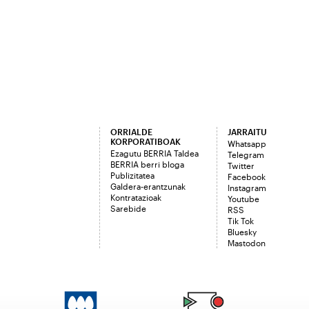
ORRIALDE
JARRAITU
KORPORATIBOAK
Whatsapp
Ezagutu BERRIA Taldea
Telegram
BERRIA berri bloga
Twitter
Publizitatea
Facebook
Galdera-erantzunak
Instagram
Kontratazioak
Youtube
Sarebide
RSS
Tik Tok
Bluesky
Mastodon