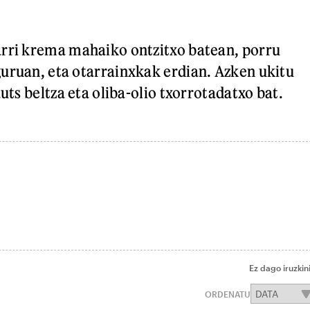
arri krema mahaiko ontzitxo batean, porru
uruan, eta otarrainxkak erdian. Azken ukitu
auts beltza eta oliba-olio txorrotadatxo bat.
Ez dago iruzkin
ORDENATU