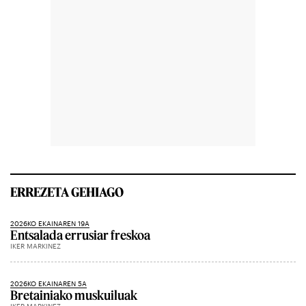
ERREZETA GEHIAGO
2026KO EKAINAREN 19A
Entsalada errusiar freskoa
IKER MARKINEZ
2026KO EKAINAREN 5A
Bretainiako muskuiluak