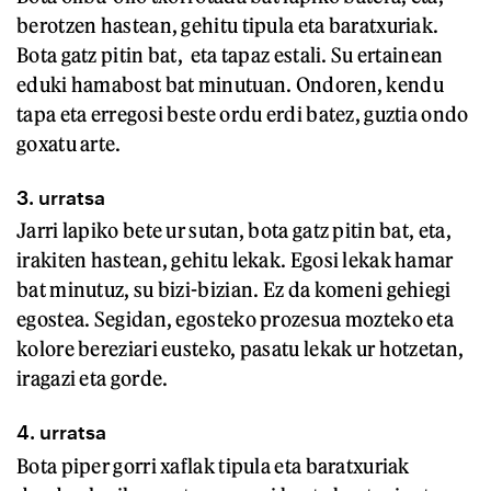
berotzen hastean, gehitu tipula eta baratxuriak.
Bota gatz pitin bat, eta tapaz estali. Su ertainean
eduki hamabost bat minutuan. Ondoren, kendu
tapa eta erregosi beste ordu erdi batez, guztia ondo
goxatu arte.
3. urratsa
Jarri lapiko bete ur sutan, bota gatz pitin bat, eta,
irakiten hastean, gehitu lekak. Egosi lekak hamar
bat minutuz, su bizi-bizian. Ez da komeni gehiegi
egostea. Segidan, egosteko prozesua mozteko eta
kolore bereziari eusteko, pasatu lekak ur hotzetan,
iragazi eta gorde.
4. urratsa
Bota piper gorri xaflak tipula eta baratxuriak