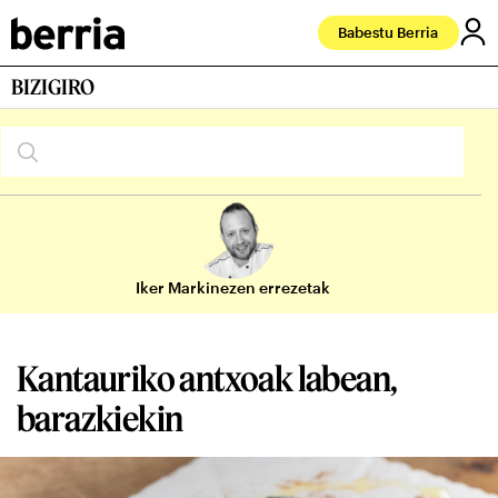
Babestu Berria
BIZIGIRO
Iker Markinezen errezetak
Kantauriko antxoak labean,
barazkiekin