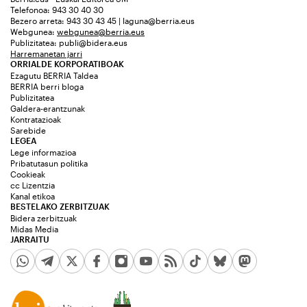
Telefonoa: 943 30 40 30
Bezero arreta: 943 30 43 45 | laguna@berria.eus
Webgunea:
webgunea@berria.eus
Publizitatea:
publi@bidera.eus
Harremanetan jarri
ORRIALDE KORPORATIBOAK
Ezagutu BERRIA Taldea
BERRIA berri bloga
Publizitatea
Galdera-erantzunak
Kontratazioak
Sarebide
LEGEA
Lege informazioa
Pribatutasun politika
Cookieak
cc Lizentzia
Kanal etikoa
BESTELAKO ZERBITZUAK
Bidera zerbitzuak
Midas Media
JARRAITU