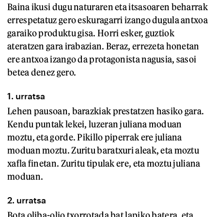
Baina ikusi dugu naturaren eta itsasoaren beharrak
errespetatuz gero eskuragarri izango dugula antxoa
garaiko produktu gisa. Horri esker, guztiok
ateratzen gara irabazian. Beraz, errezeta honetan
ere antxoa izango da protagonista nagusia, sasoi
betea denez gero.
1. urratsa
Lehen pausoan, barazkiak prestatzen hasiko gara.
Kendu puntak lekei, luzeran juliana moduan
moztu, eta gorde. Pikillo piperrak ere juliana
moduan moztu. Zuritu baratxuri aleak, eta moztu
xafla finetan. Zuritu tipulak ere, eta moztu juliana
moduan.
2. urratsa
Bota oliba-olio txorrotada bat lapiko batera, eta,