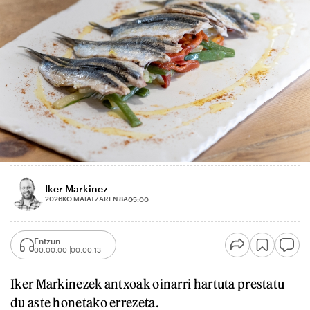
Iker Markinez
2026KO MAIATZAREN 8A
05:00
Entzun
00:00:00
00:00:13
Iker Markinezek antxoak oinarri hartuta prestatu
du aste honetako errezeta.