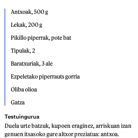
Antxoak, 500 g

Lekak, 200 g

Pikillo piperrak, pote bat

Tipulak, 2

Baratxuriak, 3 ale

Ezpeletako piperrauts gorria

Oliba olioa

Gatza
Testuingurua
Duela urte batzuk, kupoen eraginez, arriskuan izan
genuen itsasoko gure altxor preziatua: antxoa.