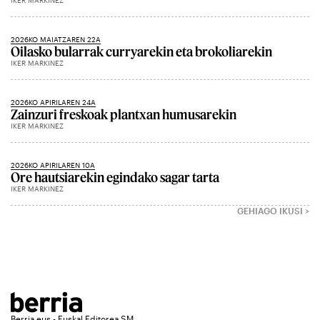
IKER MARKINEZ
2026KO MAIATZAREN 22A
Oilasko bularrak curryarekin eta brokoliarekin
IKER MARKINEZ
2026KO APIRILAREN 24A
Zainzuri freskoak plantxan humusarekin
IKER MARKINEZ
2026KO APIRILAREN 10A
Ore hautsiarekin egindako sagar tarta
IKER MARKINEZ
GEHIAGO IKUSI >
Berria.eus - Euskal Editorea SM