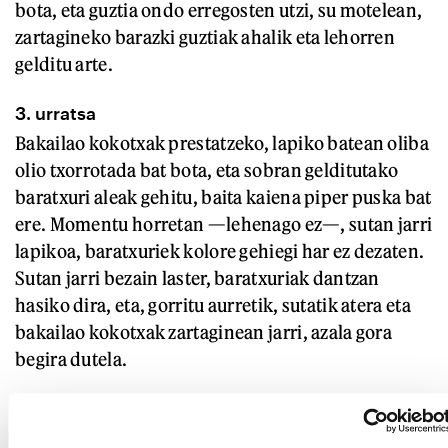
bota, eta guztia ondo erregosten utzi, su motelean,
zartagineko barazki guztiak ahalik eta lehorren
gelditu arte.
3. urratsa
Bakailao kokotxak prestatzeko, lapiko batean oliba
olio txorrotada bat bota, eta sobran gelditutako
baratxuri aleak gehitu, baita kaiena piper puska bat
ere. Momentu horretan —lehenago ez—, sutan jarri
lapikoa, baratxuriek kolore gehiegi har ez dezaten.
Sutan jarri bezain laster, baratxuriak dantzan
hasiko dira, eta, gorritu aurretik, sutatik atera eta
bakailao kokotxak zartaginean jarri, azala gora
begira dutela.
4. urratsa
Sua moteldu, eta bost minutuz mantendu