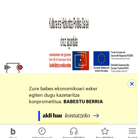
Zure babes ekonomikoari esker
egiten dugu kazetaritza
konprometitua.
BABESTU BERRIA
Egin zure ekarpena
Gaur
Azken berriak
Entzun BERRIA
Nire BERRIA
Atalak