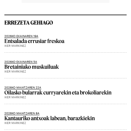
ERREZETA GEHIAGO
2026KO EKAINAREN 19A
Entsalada errusiar freskoa
IKER MARKINEZ
2026KO EKAINAREN 5A
Bretainiako muskuiluak
IKER MARKINEZ
2026KO MAIATZAREN 22A
Oilasko bularrak curryarekin eta brokoliarekin
IKER MARKINEZ
2026KO MAIATZAREN 8A
Kantauriko antxoak labean, barazkiekin
IKER MARKINEZ