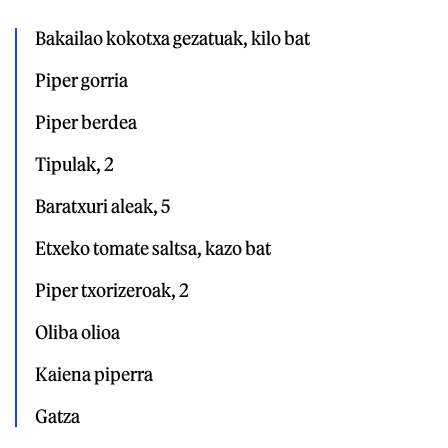
Bakailao kokotxa gezatuak, kilo bat

Piper gorria

Piper berdea

Tipulak, 2

Baratxuri aleak, 5

Etxeko tomate saltsa, kazo bat

Piper txorizeroak, 2

Oliba olioa

Kaiena piperra

Gatza