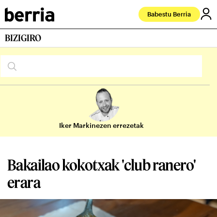
Babestu Berria
BIZIGIRO
Iker Markinezen errezetak
Bakailao kokotxak 'club ranero'
erara