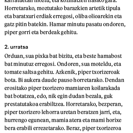
karratuetan moztu, eta kozinatzen hasiko gara.
Horretarako, moztutako barazkien artetik tipula
eta baratxuri erdiak erregosi, oliba olioarekin eta
gatz pitin batekin. Hamar minutu pasatu ondoren,
piper gorri eta berdeak gehitu.
2. urratsa
Orduan, sua pixka bat bizitu, eta beste hamabost
bat minutuz erregosi. Ondoren, sua moteldu, eta
tomate saltsa gehitu. Azkenik, piper txorizeroak
bota. Bi aukera daude pauso horretarako. Dendan
erositako piper txorizero mamiaren koilarakada
bat botatzea, edo, nik egin dudan bezala, guk
prestatutakoa erabiltzea. Horretarako, bezperan,
piper txorizero lehorra uretan beratzen jarri, eta,
hurrengo egunean, mamia atera eta mami horixe
bera erabili errezetarako. Beraz, piper txorizeroa