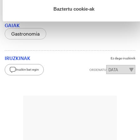
hau onartuz gero, teknologia hori erabiltzeko baimen
esplizitua ematen diguzu.
Gehiago irakurri
Baztertu cookie-ak
GAIAK
Gastronomia
IRUZKINAK
Ez dago iruzkinik
Iruzkin bat egin
ORDENATU