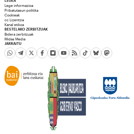
LEGEA
Lege informazioa
Pribatutasun politika
Cookieak
cc Lizentzia
Kanal etikoa
BESTELAKO ZERBITZUAK
Bidera zerbitzuak
Midas Media
JARRAITU