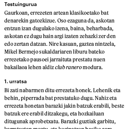
Testuingurua
Gaurkoan, errezeten artean klasikoetako bat
denarekin gatozkizue. Oso ezaguna da, askotan
entzun izan dugulako izena, baina, beharbada,
askotan ez dugu hain argi izaten zehazki zer den
edo zertan datzan. Nire kasuan, gaztea nintzela,
Mikel Bermejo sukaldariaren liburu bateko
errezetako pausoei jarraituta prestatu nuen
bakailaoa lehen aldiz
club ranero
modura.
1. urratsa
Bi zati nabarmen ditu errezeta honek. Lehenik eta
behin, piperrada bat prestatuko dugu. Nahiz eta
errezeta honetan barazki jakin batzuk erabili, beste
batzuk ere erabil ditzakegu, eta hozkailuan
ditugunak aprobetxatu. Barazki guztiak garbitu,