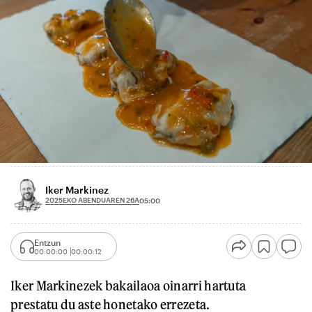
Iker Markinez
2025EKO ABENDUAREN 26A
05:00
Entzun
00:00:00
00:00:12
Iker Markinezek bakailaoa oinarri hartuta
prestatu du aste honetako errezeta.