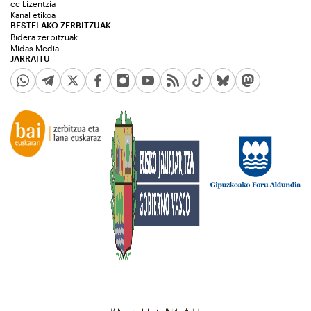
cc Lizentzia
Kanal etikoa
BESTELAKO ZERBITZUAK
Bidera zerbitzuak
Midas Media
JARRAITU