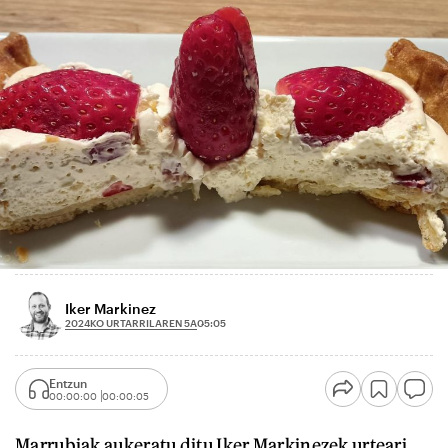
Iker Markinez
2024KO URTARRILAREN 5A
05:05
Entzun
00:00:00
00:00:05
Marrubiak aukeratu ditu Iker Markinezek urteari