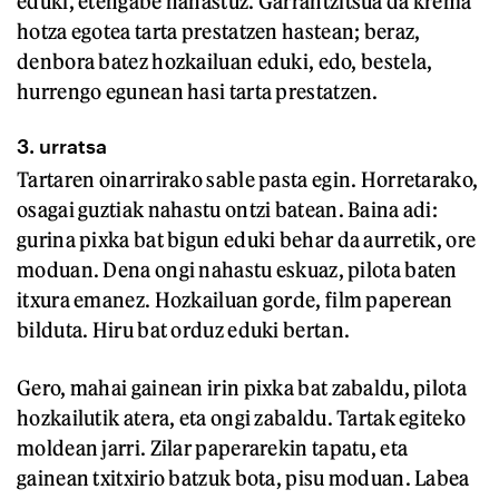
eduki, etengabe nahastuz. Garrantzitsua da krema
hotza egotea tarta prestatzen hastean; beraz,
denbora batez hozkailuan eduki, edo, bestela,
hurrengo egunean hasi tarta prestatzen.
3. urratsa
Tartaren oinarrirako sable pasta egin. Horretarako,
osagai guztiak nahastu ontzi batean. Baina adi:
gurina pixka bat bigun eduki behar da aurretik, ore
moduan. Dena ongi nahastu eskuaz, pilota baten
itxura emanez. Hozkailuan gorde, film paperean
bilduta. Hiru bat orduz eduki bertan.
Gero, mahai gainean irin pixka bat zabaldu, pilota
hozkailutik atera, eta ongi zabaldu. Tartak egiteko
moldean jarri. Zilar paperarekin tapatu, eta
gainean txitxirio batzuk bota, pisu moduan. Labea