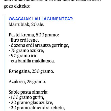
gozo ekiteko:
OSAGAIAK LAU LAGUNENTZAT:
Marrubiak, 20 ale.

Pastel krema, 500 gramo: 

- litro erdi esne, 

- dozena erdi arrautza gorringo, 

- 75 gramo azukre, 

- 90 gramo irin 

- eta banilla makilatxoa.

Esne gaina, 250 gramo.

Azukrea, 25 gramo.

Sable pasta oinarria: 

- 100 gramo gurin, 

- 20 gramo glas azukre, 

- 30 gramo almendra xehetu, 
