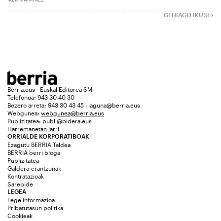
GEHIAGO IKUSI >
Berria.eus - Euskal Editorea SM
Telefonoa: 943 30 40 30
Bezero arreta: 943 30 43 45 | laguna@berria.eus
Webgunea:
webgunea@berria.eus
Publizitatea:
publi@bidera.eus
Harremanetan jarri
ORRIALDE KORPORATIBOAK
Ezagutu BERRIA Taldea
BERRIA berri bloga
Publizitatea
Galdera-erantzunak
Kontratazioak
Sarebide
LEGEA
Lege informazioa
Pribatutasun politika
Cookieak