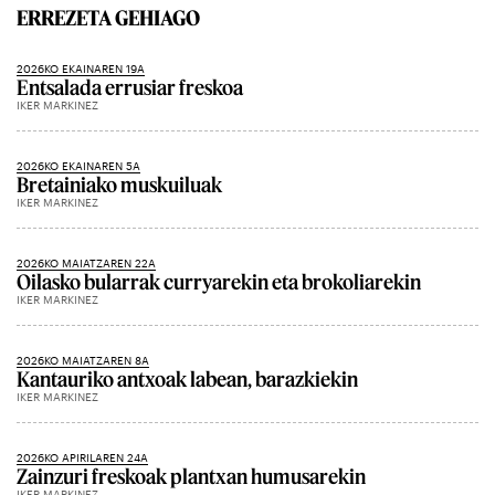
ERREZETA GEHIAGO
2026KO EKAINAREN 19A
Entsalada errusiar freskoa
IKER MARKINEZ
2026KO EKAINAREN 5A
Bretainiako muskuiluak
IKER MARKINEZ
2026KO MAIATZAREN 22A
Oilasko bularrak curryarekin eta brokoliarekin
IKER MARKINEZ
2026KO MAIATZAREN 8A
Kantauriko antxoak labean, barazkiekin
IKER MARKINEZ
2026KO APIRILAREN 24A
Zainzuri freskoak plantxan humusarekin
IKER MARKINEZ