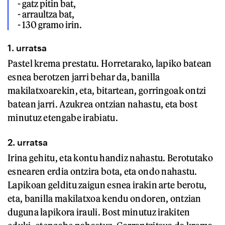
- gatz pitin bat, 

- arraultza bat, 

- 130 gramo irin.
1. urratsa
Pastel krema prestatu. Horretarako, lapiko batean
esnea berotzen jarri behar da, banilla
makilatxoarekin, eta, bitartean, gorringoak ontzi
batean jarri. Azukrea ontzian nahastu, eta bost
minutuz etengabe irabiatu.
2. urratsa
Irina gehitu, eta kontu handiz nahastu. Berotutako
esnearen erdia ontzira bota, eta ondo nahastu.
Lapikoan gelditu zaigun esnea irakin arte berotu,
eta, banilla makilatxoa kendu ondoren, ontzian
duguna lapikora irauli. Bost minutuz irakiten