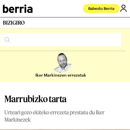
Babestu Berria
BIZIGIRO
Iker Markinezen errezetak
Marrubizko tarta
Urteari gozo ekiteko errezeta prestatu du Iker
Markinezek