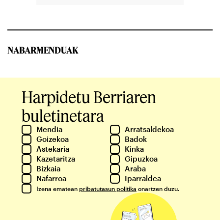
NABARMENDUAK
Harpidetu Berriaren
buletinetara
Mendia
Arratsaldekoa
Goizekoa
Badok
Astekaria
Kinka
Kazetaritza
Gipuzkoa
Bizkaia
Araba
Nafarroa
Iparraldea
Izena ematean
pribatutasun politika
onartzen duzu.