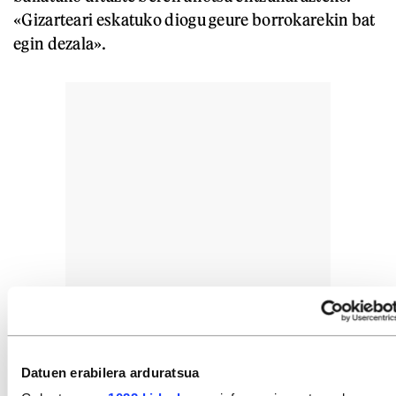
«Gizarteari eskatuko diogu geure borrokarekin bat
egin dezala».
Datuen erabilera arduratsua