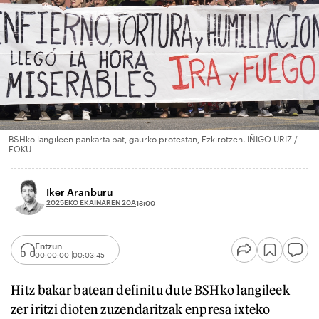
BSHko langileen pankarta bat, gaurko protestan, Ezkirotzen. IÑIGO URIZ /
FOKU
Iker Aranburu
2025EKO EKAINAREN 20A
13:00
Entzun
00:00:00
00:03:45
Hitz bakar batean definitu dute BSHko langileek
zer iritzi dioten zuzendaritzak enpresa ixteko