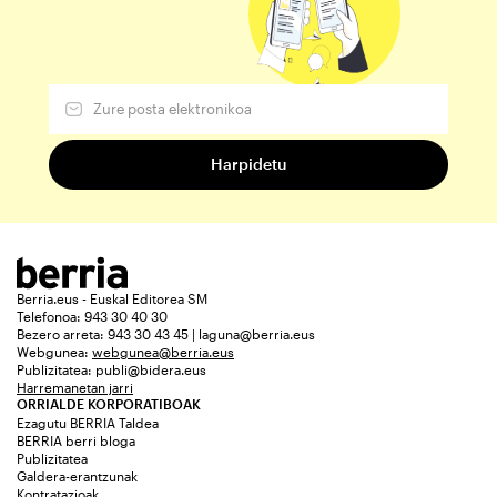
Berria.eus - Euskal Editorea SM
Telefonoa: 943 30 40 30
Bezero arreta: 943 30 43 45 | laguna@berria.eus
Webgunea:
webgunea@berria.eus
Publizitatea:
publi@bidera.eus
Harremanetan jarri
ORRIALDE KORPORATIBOAK
Ezagutu BERRIA Taldea
BERRIA berri bloga
Publizitatea
Galdera-erantzunak
Kontratazioak