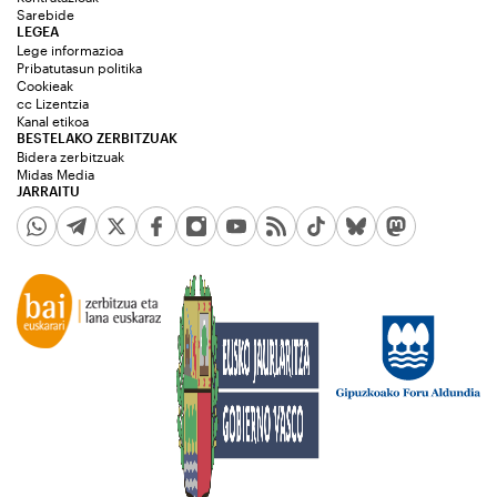
Sarebide
LEGEA
Lege informazioa
Pribatutasun politika
Cookieak
cc Lizentzia
Kanal etikoa
BESTELAKO ZERBITZUAK
Bidera zerbitzuak
Midas Media
JARRAITU