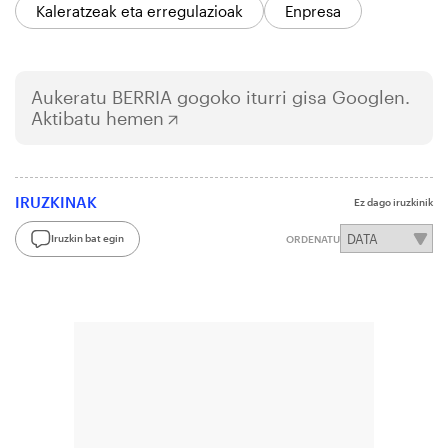
Kaleratzeak eta erregulazioak
Enpresa
Aukeratu
BERRIA
gogoko iturri gisa Googlen.
Aktibatu hemen
IRUZKINAK
Ez dago iruzkinik
Iruzkin bat egin
ORDENATU