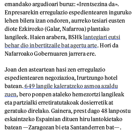
emandako argudioari buruz: «Irentsezina da».
Enpresarekin erregulazio espedientearen inguruko
lehen bilera izan ondoren, aurreko tesiari eusten
diote Ezkirozko (Galar, Nafarroa) plantako
langileek. Haien arabera, BSHk
lantegiari eutsi
behar dio inbertitzaile bat agertu arte
. Hori da
Nafarroako Gobernuaren jarrera ere.
Joan den asteartean hasi zen erregulazio
espedientearen negoziazioa, Irurtzungo hotel
batean.
649 langile kaleratzeko asmoa azaldu
zuen
, bero ponpen ataleko hemezortzi langileak
eta partzialki erretiratutakoak dosierretik at
geratuko direlako. Gainera, prest dago 48 lanpostu
eskaintzeko Espainian dituen hiru lantokietako
batean —Zaragozan bi eta Santanderren bat—.