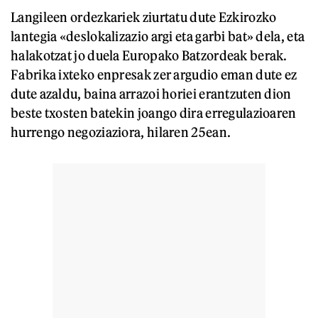
Langileen ordezkariek ziurtatu dute Ezkirozko
lantegia «deslokalizazio argi eta garbi bat» dela, eta
halakotzat jo duela Europako Batzordeak berak.
Fabrika ixteko enpresak zer argudio eman dute ez
dute azaldu, baina arrazoi horiei erantzuten dion
beste txosten batekin joango dira erregulazioaren
hurrengo negoziaziora, hilaren 25ean.