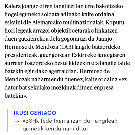
Kalera joango diren langileei lan urte bakoitzeko
hogei eguneko soldata adinako kalte ordaina
eskaini die Alemaniako multinazionalak. Kopuru
hori legeak arrazoi objektiboetarako finkatzen
duen gutxienekoa dela gogorarazi du Juanjo
Hermoso de Mendoza (LAB) langile batzordeko
presidenteak, gaur goizean Ezkirozko lantegiaren
aurrean batzordeko beste kideekin eta langile talde
batekin egindako agerraldian. Hermoso de
Mendozak nabarmendu duenez, kalte ordaina «ez
dator bat sekulako mozkinak dituen enpresa
batekin».
IKUSI GEHIAGO
«BSHk fede txarra izan du; langileak
gainetik kendu nahi ditu»