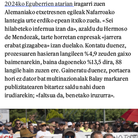
2024ko Eguberrien atarian
iragarri zuen
Alemaniako etxetresnen egileak Nafarroako
lantegia urte erdiko epean itxiko zuela. «Sei
hilabeteko infernua izan da», azaldu du Hermoso
de Mendozak, tarte horretan enpresak «jarrera
erabat gizagabea» izan duelako. Kontatu duenez,
prozesuaren hasieran langileen %4,9 zeuden gaixo
baimenarekin, baina dagoeneko %13,5 dira, 88
langile hain zuzen ere. Gaineratu duenez, portaera
hori ez dator bat multinazionalak Balay markaren
publizitatearen bitartez saldu nahi duen
irudiarekin; «faltsua da, benetako iruzurra».