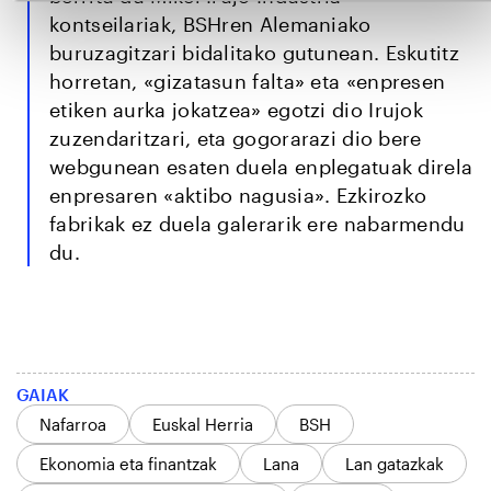
kontseilariak, BSHren Alemaniako
buruzagitzari bidalitako gutunean. Eskutitz
horretan, «gizatasun falta» eta «enpresen
etiken aurka jokatzea» egotzi dio Irujok
zuzendaritzari, eta gogorarazi dio bere
webgunean esaten duela enplegatuak direla
enpresaren «aktibo nagusia». Ezkirozko
fabrikak ez duela galerarik ere nabarmendu
du.
GAIAK
Nafarroa
Euskal Herria
BSH
Ekonomia eta finantzak
Lana
Lan gatazkak