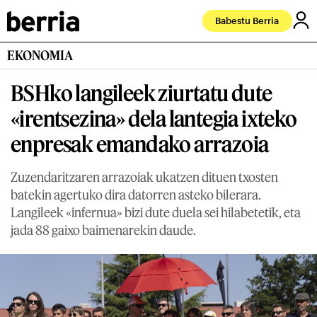
Babestu Berria
EKONOMIA
BSHko langileek ziurtatu dute
«irentsezina» dela lantegia ixteko
enpresak emandako arrazoia
Zuzendaritzaren arrazoiak ukatzen dituen txosten
batekin agertuko dira datorren asteko bilerara.
Langileek «infernua» bizi dute duela sei hilabetetik, eta
jada 88 gaixo baimenarekin daude.