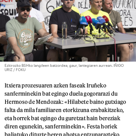
Ezkirozko BSHko langileen batzordea, gaur, lantegiaren aurrean. IÑIGO
URIZ / FOKU
Itxiera prozesuaren azken faseak Iruñeko
sanferminekin bat egingo duela gogorarazi du
Hermoso de Mendozak: «Hilabete baino gutxiago
falta da mila familiaren etorkizuna erabakitzeko,
eta horrek bat egingo du guretzat hain bereziak
diren egunekin, sanferminekin». Festa horiek
baliatuko dituzte beren ahotsa entzunarazteko.