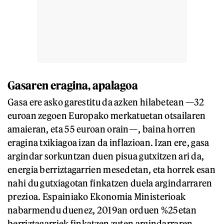
Gasaren eragina, apalagoa
Gasa ere asko garestitu da azken hilabetean —32
euroan zegoen Europako merkatuetan otsailaren
amaieran, eta 55 euroan orain—, baina horren
eragina txikiagoa izan da inflazioan. Izan ere, gasa
argindar sorkuntzan duen pisua gutxitzen ari da,
energia berriztagarrien mesedetan, eta horrek esan
nahi du gutxiagotan finkatzen duela argindarraren
prezioa. Espainiako Ekonomia Ministerioak
nabarmendu duenez, 2019an orduen %25etan
berriztagarriek finkatzen zuten argindarraren