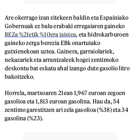
Are okerrago izan zitekeen baldin eta Espainiako
Gobernuak ez balu erabaki erregaiaren gaineko
BEZa %21etik %10era jaistea
, eta hidrokarburoen
gaineko zerga berezia EBk onartutako
gutxienekoan uztea. Gainera, garraiolariek,
nekazariek eta arrantzaleek hogei zentimoko
deskontu bat eskatu ahal izango dute gasolio litro
bakoitzeko.
Horrela, martxoaren 21ean 1,967 euroan zegoen
gasolioa eta 1,813 euroan gasolina. Hau da, 54
zentimo garestitzen ari zela gasolioa (%38) eta 34
gasolina (%23).