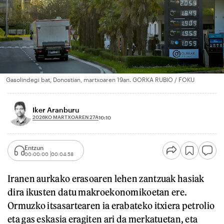
Gasolindegi bat, Donostian, martxoaren 19an. GORKA RUBIO / FOKU
Iker Aranburu
2026KO MARTXOAREN 27A
10:10
Entzun
00:00:00
00:04:58
Iranen aurkako erasoaren lehen zantzuak hasiak
dira ikusten datu makroekonomikoetan ere.
Ormuzko itsasartearen ia erabateko itxiera petrolio
eta gas eskasia eragiten ari da merkatuetan, eta