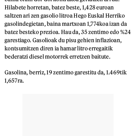
Hilabete horretan, batez beste, 1,428 euroan
saltzen ari zen gasolio litroa Hego Euskal Herriko
gasolindegietan, baina martxoan 1,774koa izan da
batez besteko prezioa. Hau da, 35 zentimo edo %24
garestiago. Gasolioak du pisu gehien inflazioan,
kontsumitzen diren ia hamar litro erregaitik
bederatzi diesel motorrek erretzen baitute.
Gasolina, berriz, 19 zentimo garestitu da, 1.469tik
1,657ra.