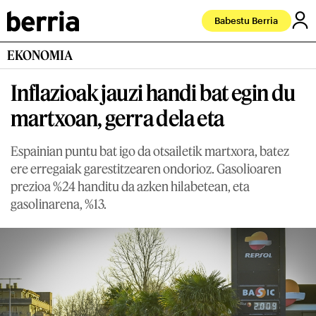
Babestu Berria
EKONOMIA
Inflazioak jauzi handi bat egin du
martxoan, gerra dela eta
Espainian puntu bat igo da otsailetik martxora, batez
ere erregaiak garestitzearen ondorioz. Gasolioaren
prezioa %24 handitu da azken hilabetean, eta
gasolinarena, %13.