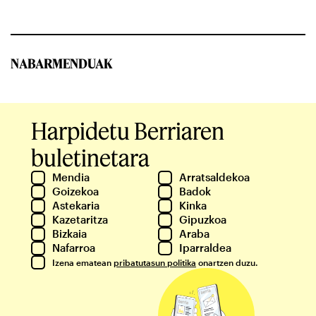
NABARMENDUAK
Harpidetu Berriaren
buletinetara
Mendia
Arratsaldekoa
Goizekoa
Badok
Astekaria
Kinka
Kazetaritza
Gipuzkoa
Bizkaia
Araba
Nafarroa
Iparraldea
Izena ematean
pribatutasun politika
onartzen duzu.