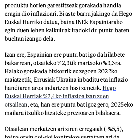
produktu horien garestitzeak gorakada handia
eragin dio inflazioari. Bi aste barru jakingo da Hego
Euskal Herriko datua, baina INEk Espainiarako
egin duen lehen kalkuluak iradoki du puntu baten
bueltan izango dela.
Izan ere, Espainian ere puntu bat igo da hilabete
bakarrean, otsaileko %2,3tik martxoko %3,3ra.
Halako gorakada bizkorrik ez zegoen 2022ko
maiatzetik, Errusiak Ukraina inbaditu eta inflazio
handiaren aroa indartzen hasi zenetik.
Hego
Euskal Herriak %2,4ko inflazioa izan zuen
otsailean
, eta, han ere puntu bat igoz gero, 2025eko
mailara itzuliko litzateke prezioaren bilakaera.
Otsailean merkatzen ari ziren erregaiak (-%5,5),
baina orain doi-doi kontrakoa gertatzen ari da.