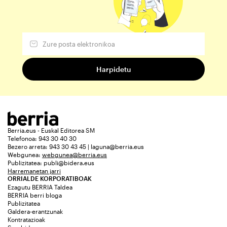
Berria.eus - Euskal Editorea SM
Telefonoa: 943 30 40 30
Bezero arreta: 943 30 43 45 | laguna@berria.eus
Webgunea:
webgunea@berria.eus
Publizitatea:
publi@bidera.eus
Harremanetan jarri
ORRIALDE KORPORATIBOAK
Ezagutu BERRIA Taldea
BERRIA berri bloga
Publizitatea
Galdera-erantzunak
Kontratazioak