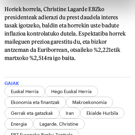
Horiek horrela, Christine Lagarde EBZko
presidenteak adierazi du prest daudela interes
tasak igotzeko, baldin eta horrekin uste badute
inflazioa kontrolatuko dutela. Espektatiba horrek
maileguen prezioa garestitu du, eta bizkor
antzeman da Euriborrean, otsaileko %2,221etik
martxoko %2,514ra igo baita.
GAIAK
Euskal Herria
Hego Euskal Herria
Ekonomia eta finantzak
Makroekonomia
Gerrak eta gatazkak
Iran
Ekialde Hurbila
Energia
Lagarde, Christine
EBZ Europako Banku Zentrala