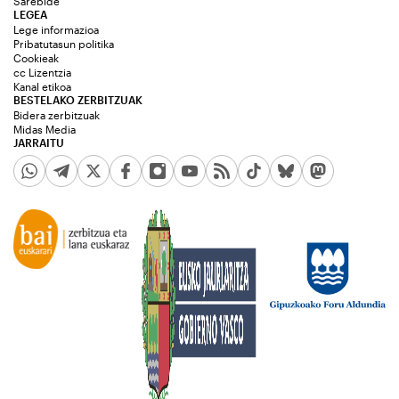
Sarebide
LEGEA
Lege informazioa
Pribatutasun politika
Cookieak
cc Lizentzia
Kanal etikoa
BESTELAKO ZERBITZUAK
Bidera zerbitzuak
Midas Media
JARRAITU