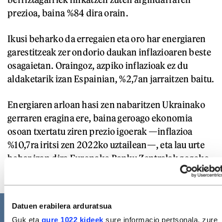
prezioa, baina %84 dira orain.
Ikusi beharko da erregaien eta oro har energiaren
garestitzeak zer ondorio daukan inflazioaren beste
osagaietan. Oraingoz, azpiko inflazioak ez du
aldaketarik izan Espainian, %2,7an jarraitzen baitu.
Energiaren arloan hasi zen nabaritzen Ukrainako
gerraren eragina ere, baina geroago ekonomia
osoan txertatu ziren prezio igoerak —inflazioa
%10,7ra iritsi zen 2022ko uztailean—, eta lau urte
behar izan dira Europako Banku Zentralak gogoko
duen %2ko mailara gerturatzeko.
Datuen erabilera arduratsua
Guk eta
gure 1022 kideek
sure informacio pertsonala, zure