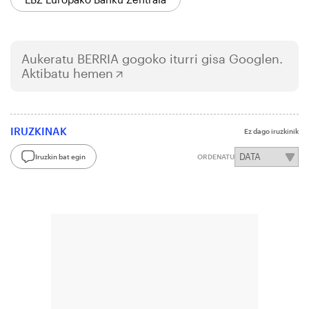
Aukeratu
BERRIA
gogoko iturri gisa Googlen.
Aktibatu hemen
IRUZKINAK
Ez dago iruzkinik
Iruzkin bat egin
ORDENATU