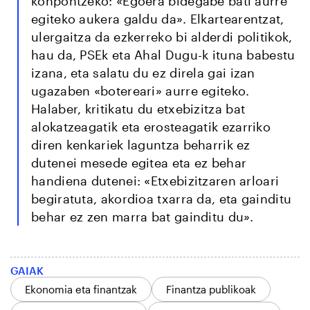
konpontzeko: «Egoera bidegabe bati aurre
egiteko aukera galdu da». Elkartearentzat,
ulergaitza da ezkerreko bi alderdi politikok,
hau da, PSEk eta Ahal Dugu-k ituna babestu
izana, eta salatu du ez direla gai izan
ugazaben «botereari» aurre egiteko.
Halaber, kritikatu du etxebizitza bat
alokatzeagatik eta erosteagatik ezarriko
diren kenkariek laguntza beharrik ez
dutenei mesede egitea eta ez behar
handiena dutenei: «Etxebizitzaren arloari
begiratuta, akordioa txarra da, eta gainditu
behar ez zen marra bat gainditu du».
GAIAK
Ekonomia eta finantzak
Finantza publikoak