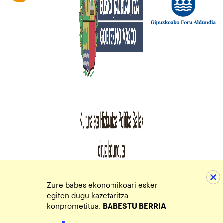
Zure babes ekonomikoari esker
egiten dugu kazetaritza
konprometitua.
BABESTU BERRIA