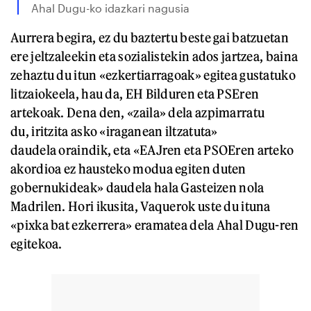
Ahal Dugu-ko idazkari nagusia
Aurrera begira, ez du baztertu beste gai batzuetan
ere jeltzaleekin eta sozialistekin ados jartzea, baina
zehaztu du itun «ezkertiarragoak» egitea gustatuko
litzaiokeela, hau da, EH Bilduren eta PSEren
artekoak. Dena den, «zaila» dela azpimarratu
du, iritzita asko «iraganean iltzatuta»
daudela oraindik, eta «EAJren eta PSOEren arteko
akordioa ez hausteko modua egiten duten
gobernukideak» daudela hala Gasteizen nola
Madrilen. Hori ikusita, Vaquerok uste du ituna
«pixka bat ezkerrera» eramatea dela Ahal Dugu-ren
egitekoa.