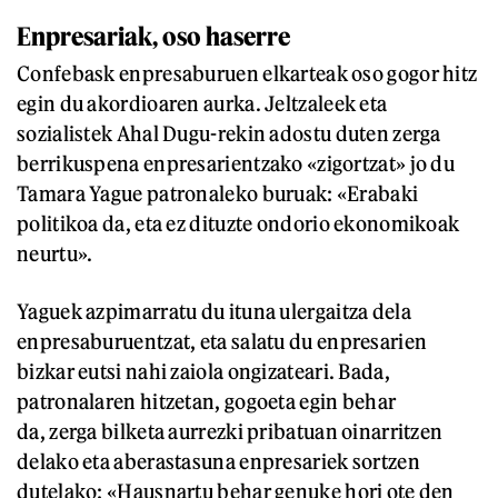
Enpresariak, oso haserre
Confebask enpresaburuen elkarteak oso gogor hitz
egin du akordioaren aurka. Jeltzaleek eta
sozialistek Ahal Dugu-rekin adostu duten zerga
berrikuspena enpresarientzako «zigortzat» jo du
Tamara Yague patronaleko buruak: «Erabaki
politikoa da, eta ez dituzte ondorio ekonomikoak
neurtu».
Yaguek azpimarratu du ituna ulergaitza dela
enpresaburuentzat, eta salatu du enpresarien
bizkar eutsi nahi zaiola ongizateari. Bada,
patronalaren hitzetan, gogoeta egin behar
da, zerga bilketa aurrezki pribatuan oinarritzen
delako eta aberastasuna enpresariek sortzen
dutelako: «Hausnartu behar genuke hori ote den