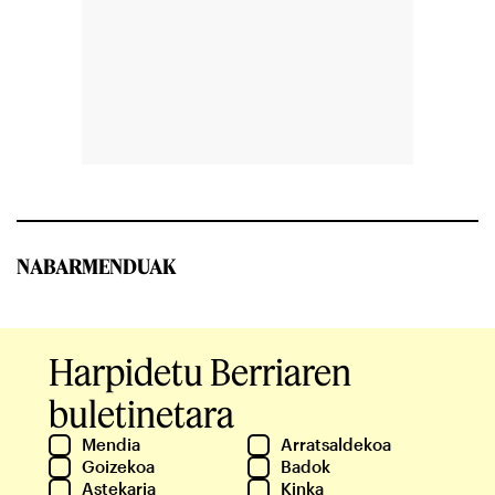
NABARMENDUAK
Harpidetu Berriaren
buletinetara
Mendia
Arratsaldekoa
Goizekoa
Badok
Astekaria
Kinka