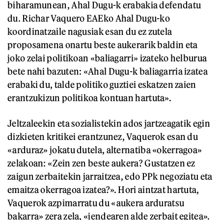
biharamunean, Ahal Dugu-k erabakia defendatu
du. Richar Vaquero EAEko Ahal Dugu-ko
koordinatzaile nagusiak esan du ez zutela
proposamena onartu beste aukerarik baldin eta
joko zelai politikoan «baliagarri» izateko helburua
bete nahi bazuten: «Ahal Dugu-k baliagarria izatea
erabaki du, talde politiko guztiei eskatzen zaien
erantzukizun politikoa kontuan hartuta».
Jeltzaleekin eta sozialistekin ados jartzeagatik egin
dizkieten kritikei erantzunez, Vaquerok esan du
«arduraz» jokatu dutela, alternatiba «okerragoa»
zelakoan: «Zein zen beste aukera? Gustatzen ez
zaigun zerbaitekin jarraitzea, edo PPk negoziatu eta
emaitza okerragoa izatea?». Hori aintzat hartuta,
Vaquerok azpimarratu du «aukera arduratsu
bakarra» zera zela, «jendearen alde zerbait egitea».