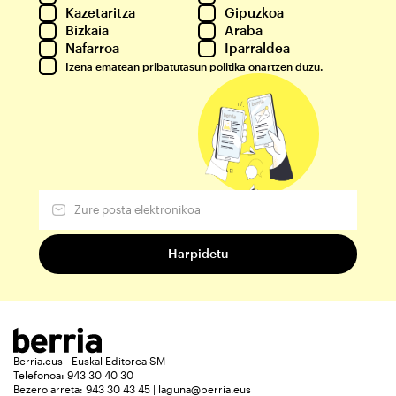
Kazetaritza
Gipuzkoa
Bizkaia
Araba
Nafarroa
Iparraldea
Izena ematean
pribatutasun politika
onartzen duzu.
Berria.eus - Euskal Editorea SM
Telefonoa: 943 30 40 30
Bezero arreta: 943 30 43 45 | laguna@berria.eus