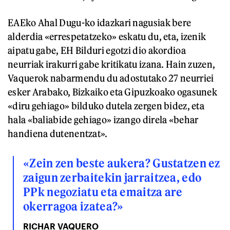
EAEko Ahal Dugu-ko idazkari nagusiak bere
alderdia «errespetatzeko» eskatu du, eta, izenik
aipatu gabe, EH Bilduri egotzi dio akordioa
neurriak irakurri gabe kritikatu izana. Hain zuzen,
Vaquerok nabarmendu du adostutako 27 neurriei
esker Arabako, Bizkaiko eta Gipuzkoako ogasunek
«diru gehiago» bilduko dutela zergen bidez, eta
hala «baliabide gehiago» izango direla «behar
handiena dutenentzat».
«Zein zen beste aukera? Gustatzen ez
zaigun zerbaitekin jarraitzea, edo
PPk negoziatu eta emaitza are
okerragoa izatea?»
RICHAR VAQUERO