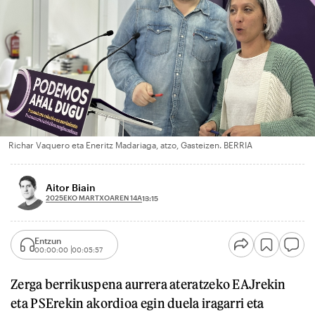
Richar Vaquero eta Eneritz Madariaga, atzo, Gasteizen. BERRIA
Aitor Biain
2025EKO MARTXOAREN 14A
13:15
Entzun
00:00:00
00:05:57
Zerga berrikuspena aurrera ateratzeko EAJrekin
eta PSErekin akordioa egin duela iragarri eta