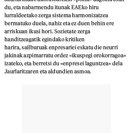
du, eta nabarmendu itunak EAEko hiru
lurraldeetako zerga sistema harmonizatzea
bermatuko duela, nahiz eta ez duen behin ere
arriskuan ikusi hori. Sozietate zerga
handitzeagatik egindako kritiken
harira, sailburuak enpresariei eskatu die neurri
jakinak azpimarratu ordez «ikuspegi orokorragoa»
izateko, eta berretsi du «enpresei laguntzea» dela
Jaurlaritzaren eta aldundien asmoa.