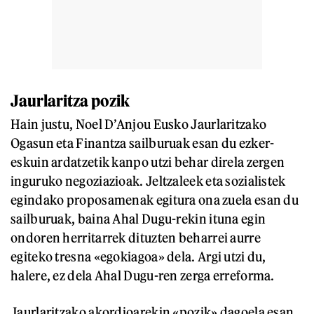
Jaurlaritza pozik
Hain justu, Noel D’Anjou Eusko Jaurlaritzako
Ogasun eta Finantza sailburuak esan du ezker-
eskuin ardatzetik kanpo utzi behar direla zergen
inguruko negoziazioak. Jeltzaleek eta sozialistek
egindako proposamenak egitura ona zuela esan du
sailburuak, baina Ahal Dugu-rekin ituna egin
ondoren herritarrek dituzten beharrei aurre
egiteko tresna «egokiagoa» dela. Argi utzi du,
halere, ez dela Ahal Dugu-ren zerga erreforma.
Jaurlaritzako akordioarekin «pozik» dagoela esan