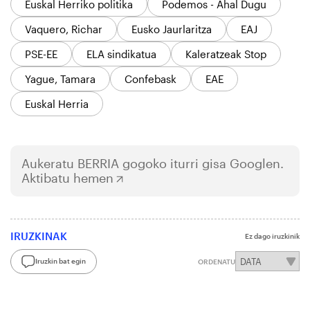
Euskal Herriko politika
Podemos - Ahal Dugu
Vaquero, Richar
Eusko Jaurlaritza
EAJ
PSE-EE
ELA sindikatua
Kaleratzeak Stop
Yague, Tamara
Confebask
EAE
Euskal Herria
Aukeratu
BERRIA
gogoko iturri gisa Googlen.
Aktibatu hemen
IRUZKINAK
Ez dago iruzkinik
Iruzkin bat egin
ORDENATU