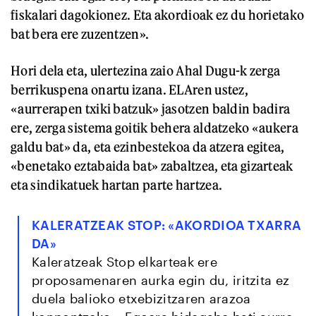
fiskalari dagokionez. Eta akordioak ez du horietako
bat bera ere zuzentzen».
Hori dela eta, ulertezina zaio Ahal Dugu-k zerga
berrikuspena onartu izana. ELAren ustez,
«aurrerapen txiki batzuk» jasotzen baldin badira
ere, zerga sistema goitik behera aldatzeko «aukera
galdu bat» da, eta ezinbestekoa da atzera egitea,
«benetako eztabaida bat» zabaltzea, eta gizarteak
eta sindikatuek hartan parte hartzea.
KALERATZEAK STOP: «AKORDIOA TXARRA
DA»
Kaleratzeak Stop elkarteak ere
proposamenaren aurka egin du, iritzita ez
duela balioko etxebizitzaren arazoa