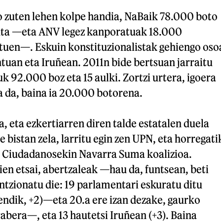
 zuten lehen kolpe handia, NaBaik 78.000 boto
tuta —eta ANV legez kanporatuak 18.000
ituen—. Eskuin konstituzionalistak gehiengo oso
uan eta Iruñean. 2011n bide bertsuan jarraitu
k 92.000 boz eta 15 aulki. Zortzi urtera, igoera
a da, baina ia 20.000 botorena.
a, eta ezkertiarren diren talde estatalen duela
 bistan zela, larritu egin zen UPN, eta horregati
a Ciudadanosekin Navarra Suma koalizioa.
ien etsai, abertzaleak —hau da, funtsean, beti
tzionatu die: 19 parlamentari eskuratu ditu
ndik, +2)—eta 20.a ere izan dezake, gaurko
bera—, eta 13 hautetsi Iruñean (+3). Baina