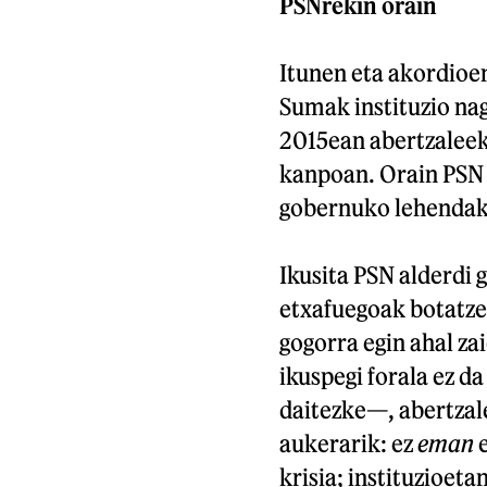
PSNrekin orain
Itunen eta akordioen
Sumak instituzio na
2015ean abertzaleek
kanpoan. Orain PSN b
gobernuko lehendaka
Ikusita PSN alderdi g
etxafuegoak botatze
gogorra egin ahal za
ikuspegi forala ez d
daitezke—, abertzal
aukerarik: ez
eman
e
krisia; instituzioet