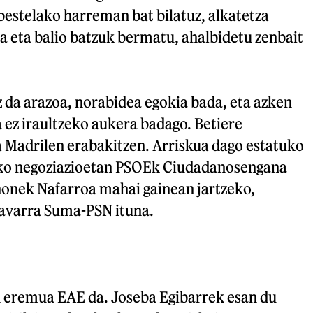
bestelako harreman bat bilatuz, alkatetza
ika eta balio batzuk bermatu, ahalbidetu zenbait
 da arazoa, norabidea egokia bada, eta azken
 ez iraultzeko aukera badago. Betiere
 Madrilen erabakitzen. Arriskua dago estatuko
ako negoziazioetan PSOEk Ciudadanosengana
 honek Nafarroa mahai gainean jartzeko,
Navarra Suma-PSN ituna.
n eremua EAE da. Joseba Egibarrek esan du