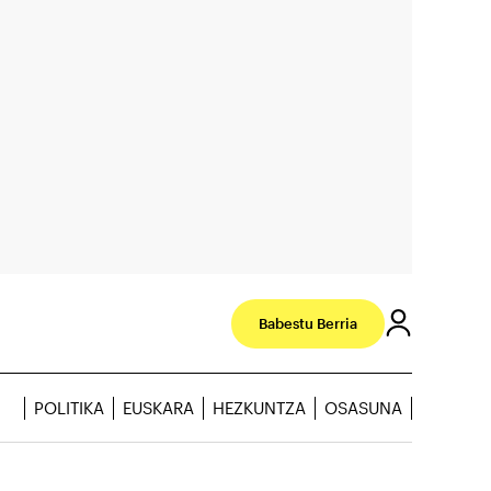
Babestu Berria
POLITIKA
EUSKARA
HEZKUNTZA
OSASUNA