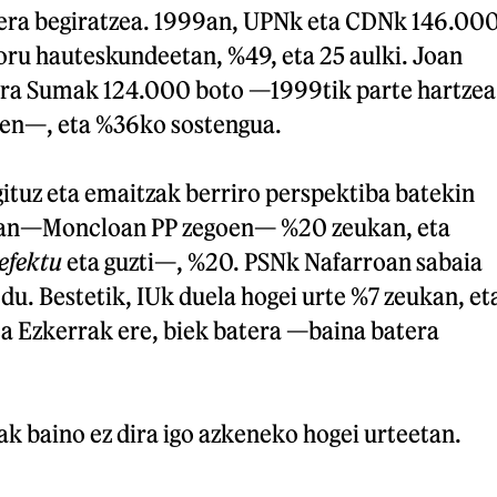
tzera begiratzea. 1999an, UPNk eta CDNk 146.00
foru hauteskundeetan, %49, eta 25 aulki. Joan
rra Sumak 124.000 boto —1999tik parte hartzea
rren—, eta %36ko sostengua.
gituz eta emaitzak berriro perspektiba batekin
9an—Moncloan PP zegoen— %20 zeukan, eta
efektu
eta guzti—, %20. PSNk Nafarroan sabaia
du. Bestetik, IUk duela hogei urte %7 zeukan, et
ta Ezkerrak ere, biek batera —baina batera
k baino ez dira igo azkeneko hogei urteetan.