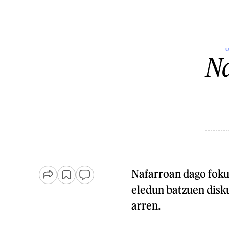
U
Na
Nafarroan dago foku 
eledun batzuen disk
arren.