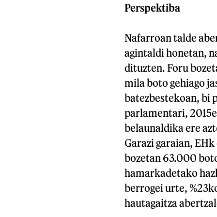
Perspektiba
Nafarroan talde aber
agintaldi honetan, n
dituzten. Foru bozet
mila boto gehiago jas
batezbestekoan, bi p
parlamentari, 2015ea
belaunaldika ere azt
Garazi garaian, EH
bozetan 63.000 boto 
hamarkadetako hazku
berrogei urte, %23k
hautagaitza abertzal