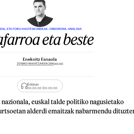
DAL ETA FORU HAUTESKUNDEAK. ONDORENA. ANALISIA
farroa eta beste
Enekoitz Esnaola
2019KO MAIATZAREN 29A
00:00
Entzun
00:00:00
00:00:00
nazionala, euskal talde politiko nagusietako
urtsoetan alderdi emaitzak nabarmendu dituzte