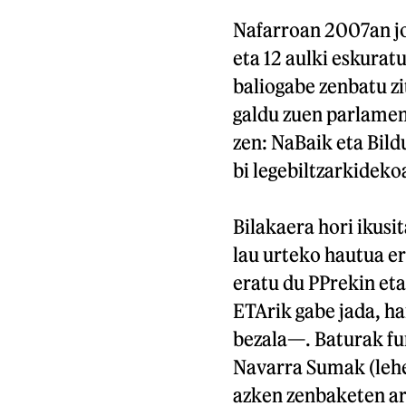
Nafarroan 2007an jo
eta 12 aulki eskura
baliogabe zenbatu z
galdu zuen parlament
zen: NaBaik eta Bildu
bi legebiltzarkideko
Bilakaera hori ikusit
lau urteko hautua ere
eratu du PPrekin et
ETArik gabe jada, ha
bezala—. Baturak fun
Navarra Sumak (lehe
azken zenbaketen ara