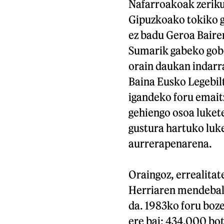
Nafarroakoak zerikus
Gipuzkoako tokiko g
ez badu Geroa Bairen
Sumarik gabeko gob
orain daukan indarr
Baina Eusko Legebilt
igandeko foru emait
gehiengo osoa lukete
gustura hartuko luke
aurrerapenarena.
Oraingoz, errealita
Herriaren mendebald
da. 1983ko foru boze
ere bai; 434.000 bot