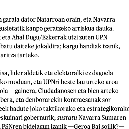
 garaia dator Nafarroan orain, eta Navarra
gusietatik kanpo geratzeko arriskua dauka.
 eta Ahal Dugu/Ezkerrak utzi zuten UPN
atu daiteke jokaldira; kargu handiak izanik,
ritza tarteko.
isa, lider aldetik eta elektoralki ez dagoela
ko moduan, eta UPNri beste lau urteko aroa
iola —gainera, Ciudadanosen eta bien arteko
a bera, eta denborarekin kontraesanak sor
eek badute joko taktikorako eta estrategikorak
skuinari gobernurik;
sustatu
Navarra Sumaren
an PSNren bidelagun izanik —Geroa Bai soilik?—