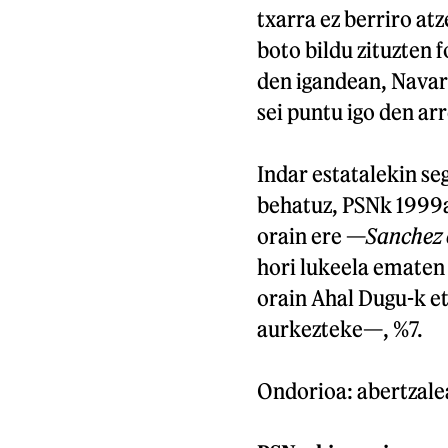
txarra ez berriro a
boto bildu zituzten 
den igandean, Nava
sei puntu igo den a
Indar estatalekin se
behatuz, PSNk 199
orain ere —
Sanchez 
hori lukeela ematen 
orain Ahal Dugu-k e
aurkezteke—, %7.
Ondorioa: abertzalea