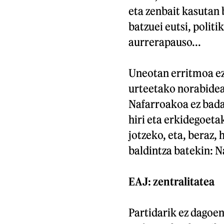
eta zenbait kasutan 
batzuei eutsi, polit
aurrerapauso...
Uneotan erritmoa ez
urteetako norabidea
Nafarroakoa ez bada
hiri eta erkidegoet
jotzeko, eta, beraz,
baldintza batekin: 
EAJ: zentralitatea
Partidarik ez dagoe