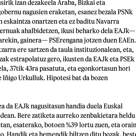
irik izan dezakeela Araba, Bizkai eta
obernu nagusien eraketan, esanez bezala PSNk
 eskaintza onartzen eta ez baditu Navarra
ernuak ahalbidetzen, ikusi beharko dela EAJk—
arekin, gainera— PSErengana jotzen duen EAEn.
zarra ere sartzen da taula instituzionalean, eta,
zak estrapolatuz gero, ikusten da EAJk eta PSEk
la, 37tik 43ra pasatuta, eta egonkortasun hori
 Iñigo Urkulluk. Hipotesi bat da bozen
tea da EAJk nagusitasun handia duela Euskal
ean. Bere zatiketa aurreko zenbakietara heldu
tan, esaterako, botoen %39 lortu zuen, eta orai
o. Handik eta hemendik biltzen ditu bozak, best