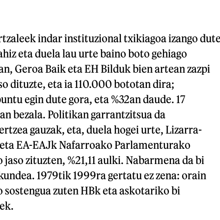
tzaleek indar instituzional txikiagoa izango dut
ahiz eta duela lau urte baino boto gehiago
an, Geroa Baik eta EH Bilduk bien artean zazpi
o dituzte, eta ia 110.000 bototan dira;
untu egin dute gora, eta %32an daude. 17
n bezala. Politikan garrantzitsua da
ertzea gauzak, eta, duela hogei urte, Lizarra-
k eta EA-EAJk Nafarroako Parlamenturako
jaso zituzten, %21,11 aulki. Nabarmena da bi
ndea. 1979tik 1999ra gertatu ez zena: orain
o sostengua zuten HBk eta askotariko bi
ek.