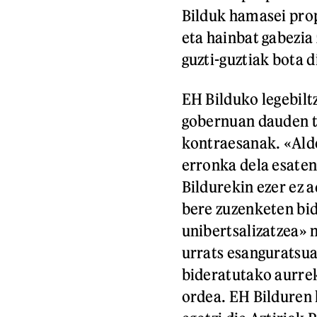
Bilduk hamasei pro
eta hainbat gabezi
guzti-guztiak bota d
EH Bilduko legebiltz
gobernuan dauden t
kontraesanak. «Alde
erronka dela esaten 
Bildurekin ezer ez a
bere zuzenketen bid
unibertsalizatzea» 
urrats esanguratsua
bideratutako aurrek
ordea. EH Bilduren