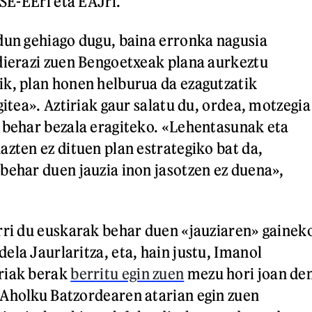
PSE-EEri eta EAJri.
dun gehiago dugu, baina erronka nagusia
dierazi zuen Bengoetxeak plana aurkeztu
k, plan honen helburua da ezagutzatik
gitea». Aztiriak gaur salatu du, ordea, motzegia
 behar bezala eragiteko. «Lehentasunak eta
azten ez dituen plan estrategiko bat da,
behar duen jauzia inon jasotzen ez duena»,
rri du euskarak behar duen «jauziaren» gainek
ela Jaurlaritza, eta, hain justu, Imanol
riak berak
berritu egin zuen
mezu hori joan de
Aholku Batzordearen atarian egin zuen