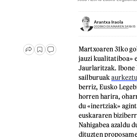
Arantxa Iraola
2026KO EKAINAREN 3A
19:15
Martxoaren 31ko go
jauzi kualitatiboa»
Jaurlaritzak. Ibone
sailburuak
aurkeztu
berriz, Eusko Legeb
horren harira, oharr
du «inertziak» agint
euskararen biziberri
Nahigabea azaldu du
dituzten proposame