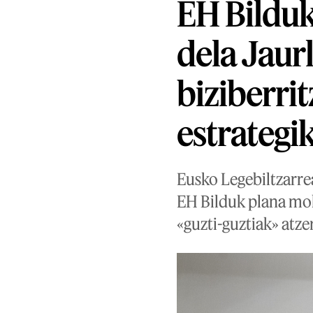
EH Bilduk
dela Jaur
biziberri
estrategi
Eusko Legebiltzarre
EH Bilduk plana mo
«guzti-guztiak» atze