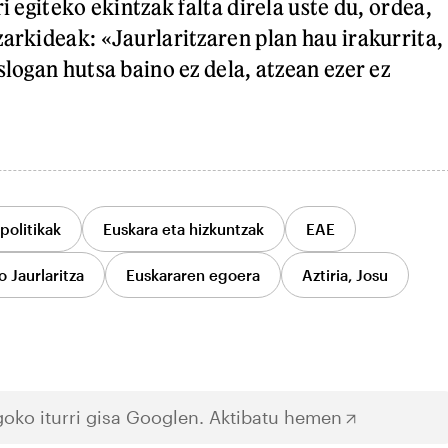
ri egiteko ekintzak falta direla uste du, ordea,
zarkideak: «Jaurlaritzaren plan hau irakurrita,
slogan hutsa baino ez dela, atzean ezer ez
politikak
Euskara eta hizkuntzak
EAE
 Jaurlaritza
Euskararen egoera
Aztiria, Josu
oko iturri gisa Googlen.
Aktibatu hemen