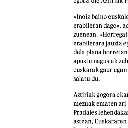
egotzi die Aztiriak 
«Inoiz baino euskal
erabileran dago», a
zuenean. «Horregati
erabilerara jauzia e
dela plana horretan
apustu nagusiak zeh
euskarak gaur egun 
salatu du.
Aztiriak gogora eka
mezuak ematen ari d
Pradales lehendaka
astean, Euskararen 