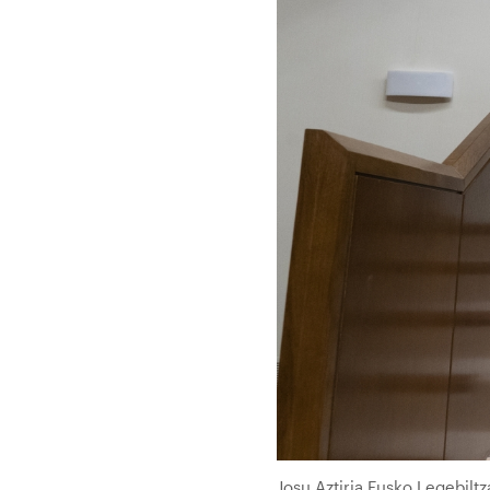
Josu Aztiria Eusko Legebilt