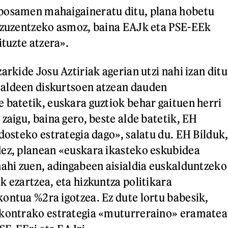
posamen mahaigaineratu ditu, plana hobetu
a zuzentzeko asmoz, baina EAJk eta PSE-EEk
ituzte atzera».
arkide Josu Aztiriak agerian utzi nahi izan ditu
aldeen diskurtsoen atzean dauden
 batetik, euskara guztiok behar gaituen herri
zaigu, baina gero, beste alde batetik, EH
dosteko estrategia dago», salatu du. EH Bilduk
ez, planean «euskara ikasteko eskubidea
nahi zuen, adingabeen aisialdia euskalduntzeko
k ezartzea, eta hizkuntza politikara
ontua %2ra igotzea. Ez dute lortu babesik,
 kontrako estrategia «muturreraino» eramatea