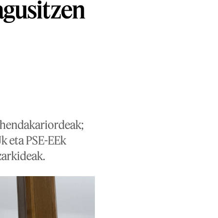
agusitzen
ehendakariordeak;
Jk eta PSE-EEk
zarkideak.