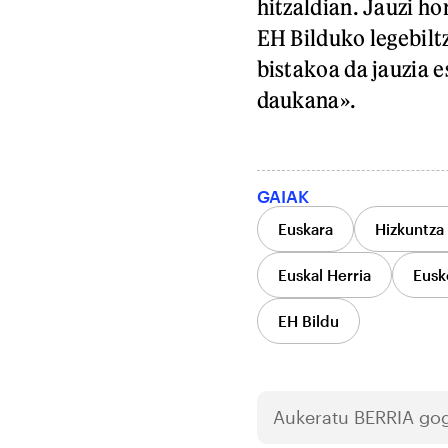
hitzaldian. Jauzi ho
EH Bilduko legebilt
bistakoa da jauzia e
daukana».
GAIAK
Euskara
Hizkuntza 
Euskal Herria
Eusko
EH Bildu
Aukeratu
BERRIA
gog