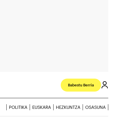
Babestu Berria
POLITIKA
EUSKARA
HEZKUNTZA
OSASUNA