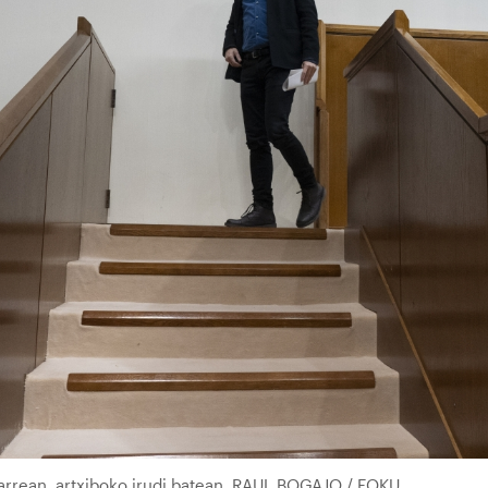
zarrean, artxiboko irudi batean. RAUL BOGAJO / FOKU