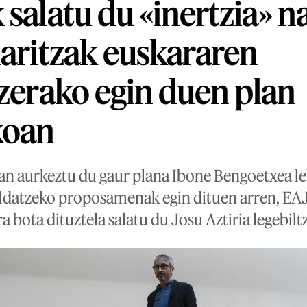
 salatu du «inertzia» n
laritzak euskararen
tzerako egin duen plan
koan
an aurkeztu du gaur plana Ibone Bengoetxea l
ldatzeko proposamenak egin dituen arren, EA
ra bota dituztela salatu du Josu Aztiria legebilt