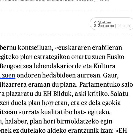
Entzun
00:00:00
00:00:00
bernu kontseiluan, «euskararen erabileran
 egiteko plan estrategikoa onartu zuen Eusko
 Bengoetxea lehendakariorde eta Kultura
 zuen
ondoren hedabideen aurrean. Gaur,
iltzarrera eraman du plana. Parlamentuko sai
a plazaratu du EH Bilduk, aski kritiko. Salatu
zen duela plan horretan, eta ez dela egokia
tzean «urrats kualitatibo bat» egiteko.
, halaber, plan hori birmoldatzeko egin
nek ez dutelako aldeko erantzunik izan: «EH