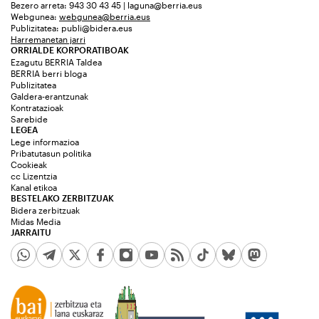
Bezero arreta: 943 30 43 45 | laguna@berria.eus
Webgunea:
webgunea@berria.eus
Publizitatea:
publi@bidera.eus
Harremanetan jarri
ORRIALDE KORPORATIBOAK
Ezagutu BERRIA Taldea
BERRIA berri bloga
Publizitatea
Galdera-erantzunak
Kontratazioak
Sarebide
LEGEA
Lege informazioa
Pribatutasun politika
Cookieak
cc Lizentzia
Kanal etikoa
BESTELAKO ZERBITZUAK
Bidera zerbitzuak
Midas Media
JARRAITU