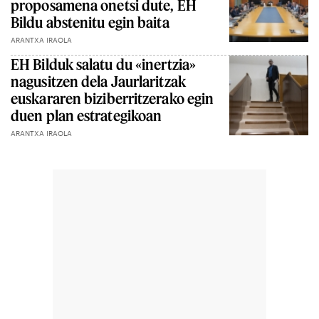
proposamena onetsi dute, EH
Bildu abstenitu egin baita
ARANTXA IRAOLA
EH Bilduk salatu du «inertzia»
nagusitzen dela Jaurlaritzak
euskararen biziberritzerako egin
duen plan estrategikoan
ARANTXA IRAOLA