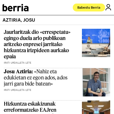
Babestu Berria
AZTIRIA, JOSU
Jaurlaritzak dio «errespetatu»
egingo duela arlo publikoan
aritzeko enpresei jarritako
hizkuntza irizpideen aurkako
epaia
IRATI URDALLETA LETE
Josu Aztiria:
«Nahiz eta
edukietan ez egon ados, ados
jarri gara bide batean»
IRATI URDALLETA LETE
Hizkuntza eskakizunak
erreformatzeko EAJren