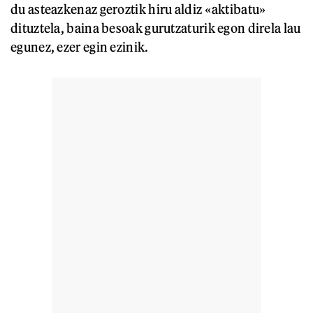
du asteazkenaz geroztik hiru aldiz «aktibatu»
dituztela, baina besoak gurutzaturik egon direla lau
egunez, ezer egin ezinik.