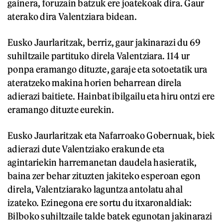
gainera, foruzain batzuk ere joatekoak dira. Gaur
aterako dira Valentziara bidean.
Eusko Jaurlaritzak, berriz, gaur jakinarazi du 69
suhiltzaile partituko direla Valentziara. 114 ur
ponpa eramango dituzte, garaje eta sotoetatik ura
ateratzeko makina horien beharrean direla
adierazi baitiete. Hainbat ibilgailu eta hiru ontzi ere
eramango dituzte eurekin.
Eusko Jaurlaritzak eta Nafarroako Gobernuak, biek
adierazi dute Valentziako erakunde eta
agintariekin harremanetan daudela hasieratik,
baina zer behar zituzten jakiteko esperoan egon
direla, Valentziarako laguntza antolatu ahal
izateko. Ezinegona ere sortu du itxaronaldiak:
Bilboko suhiltzaile talde batek egunotan jakinarazi