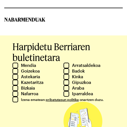
NABARMENDUAK
Harpidetu Berriaren
buletinetara
Mendia
Arratsaldekoa
Goizekoa
Badok
Astekaria
Kinka
Kazetaritza
Gipuzkoa
Bizkaia
Araba
Nafarroa
Iparraldea
Izena ematean
pribatutasun politika
onartzen duzu.