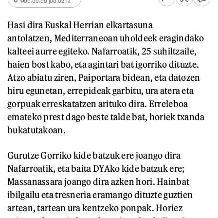
00:00:00
00:02:14
Hasi dira Euskal Herrian elkartasuna
antolatzen, Mediterraneoan uholdeek eragindako
kalteei aurre egiteko. Nafarroatik, 25 suhiltzaile,
haien bost kabo, eta agintari bat igorriko dituzte.
Atzo abiatu ziren, Paiportara bidean, eta datozen
hiru egunetan, errepideak garbitu, ura atera eta
gorpuak erreskatatzen arituko dira. Erreleboa
emateko prest dago beste talde bat, horiek txanda
bukatutakoan.
Gurutze Gorriko kide batzuk ere joango dira
Nafarroatik, eta baita DYAko kide batzuk ere;
Massanassara joango dira azken hori. Hainbat
ibilgailu eta tresneria eramango dituzte guztien
artean, tartean ura kentzeko ponpak. Horiez