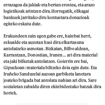
errazagoa da jakiak-eta bertan erostea, eta arazo
logistikoak arintzen dira.Horregatik, elikagai
bankuek jarritako diru kontuetara donazioak
egiteko eskatu dute.
Erakundeen zain egon gabe ere, hainbat herri,
eskualde eta auzotan hasi dira elkartasuna
antolatzeko asmotan. Bizkaian, Bilbo aldean,
Karrantzan, Donostian, Irunen... ari dira material
eta jaki bilketak antolatzen. Goierrin ere bai,
Gipuzkoan: materiala biltzeko deia egin dute. Eta
Iruñeko Sanduzelai auzoan garbiketa lanetara
joateko brigada bat antolatu nahian ari dira. Sare
sozialetan zabaldu diren ekinbideetako batzuk dira
horiek.