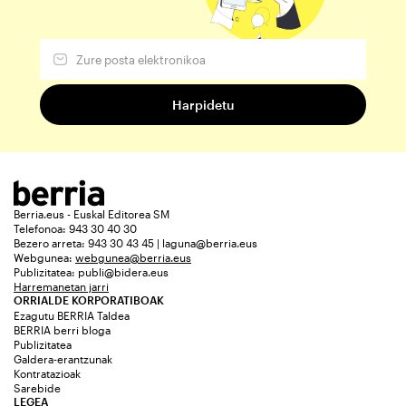
Berria.eus - Euskal Editorea SM
Telefonoa: 943 30 40 30
Bezero arreta: 943 30 43 45 | laguna@berria.eus
Webgunea:
webgunea@berria.eus
Publizitatea:
publi@bidera.eus
Harremanetan jarri
ORRIALDE KORPORATIBOAK
Ezagutu BERRIA Taldea
BERRIA berri bloga
Publizitatea
Galdera-erantzunak
Kontratazioak
Sarebide
LEGEA