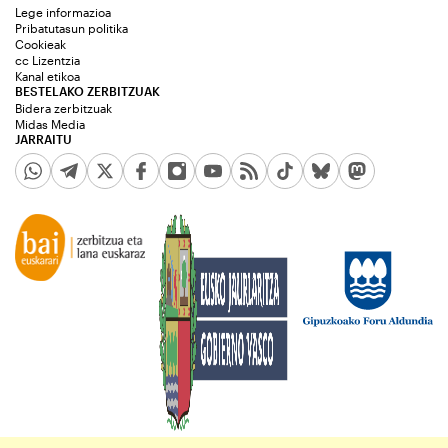
Lege informazioa
Pribatutasun politika
Cookieak
cc Lizentzia
Kanal etikoa
BESTELAKO ZERBITZUAK
Bidera zerbitzuak
Midas Media
JARRAITU