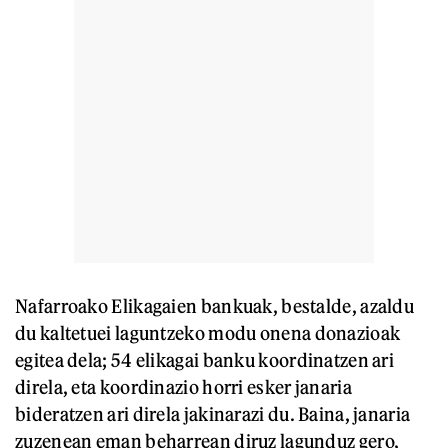
Nafarroako Elikagaien bankuak, bestalde, azaldu
du kaltetuei laguntzeko modu onena donazioak
egitea dela; 54 elikagai banku koordinatzen ari
direla, eta koordinazio horri esker janaria
bideratzen ari direla jakinarazi du. Baina, janaria
zuzenean eman beharrean diruz lagunduz gero,