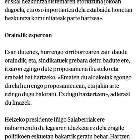
euskal hezkuntza sistemaren etorkizuna jokoan
dagoela, eta oso inportantea dela eztabaida honetan
hezkuntza komunitateak parte hartzea».
Oraindik esperoan
Esan dutenez, hurrengo zirriborroaren zain daude
oraindik, eta, sindikatuek grebara deitu badute ere,
itxaron egingo dute proposamena ikusteko eta
erabaki bat hartzeko. «Ematen du aldaketak egongo
direla hurrengo proposamenean, eta jakin arte
ezingo dugu baloratu. Ez dugu baztertzen», adierazi
du Imazek.
Heizeko presidente Iñigo Salaberriak ere
nabarmendu du legearen idazketa ez dela eragile
politikoen eskuetan bakarrik geratu behar. Hartzen