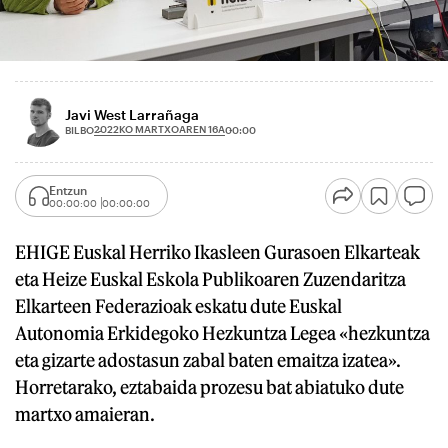
Javi West Larrañaga
2022KO MARTXOAREN 16A
BILBO
00:00
Entzun
00:00:00
00:00:00
EHIGE Euskal Herriko Ikasleen Gurasoen Elkarteak
eta Heize Euskal Eskola Publikoaren Zuzendaritza
Elkarteen Federazioak eskatu dute Euskal
Autonomia Erkidegoko Hezkuntza Legea «hezkuntza
eta gizarte adostasun zabal baten emaitza izatea».
Horretarako, eztabaida prozesu bat abiatuko dute
martxo amaieran.