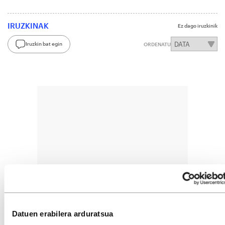
IRUZKINAK
Ez dago iruzkinik
Iruzkin bat egin
ORDENATU
Datuen erabilera arduratsua