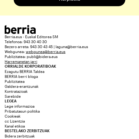
Berria.eus - Euskal Editorea SM
Telefonoa: 943 30 40 30
Bezero arreta: 943 30 43 45 | laguna@berria.eus
Webgunea:
webgunea@berria.eus
Publizitatea:
publi@bidera.eus
Harremanetan jarri
ORRIALDE KORPORATIBOAK
Ezagutu BERRIA Taldea
BERRIA berri bloga
Publizitatea
Galdera-erantzunak
Kontratazioak
Sarebide
LEGEA
Lege informazioa
Pribatutasun politika
Cookieak
cc Lizentzia
Kanal etikoa
BESTELAKO ZERBITZUAK
Bidera zerbitzuak