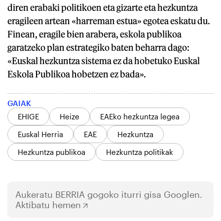
diren erabaki politikoen eta gizarte eta hezkuntza
eragileen artean «harreman estua» egotea eskatu du.
Finean, eragile bien arabera, eskola publikoa
garatzeko plan estrategiko baten beharra dago:
«Euskal hezkuntza sistema ez da hobetuko Euskal
Eskola Publikoa hobetzen ez bada».
GAIAK
EHIGE
Heize
EAEko hezkuntza legea
Euskal Herria
EAE
Hezkuntza
Hezkuntza publikoa
Hezkuntza politikak
Aukeratu
BERRIA
gogoko iturri gisa Googlen.
Aktibatu hemen