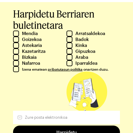
Harpidetu Berriaren
buletinetara
Mendia
Arratsaldekoa
Goizekoa
Badok
Astekaria
Kinka
Kazetaritza
Gipuzkoa
Bizkaia
Araba
Nafarroa
Iparraldea
Izena ematean
pribatutasun politika
onartzen duzu.