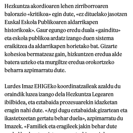
Hezkuntza akordioaren lehen zirriborroaren
balorazio «kritikoa» egin dute, «ez dituelako jasotzen
Euskal Eskola Publikoaren aldarrikapen
historikoak». Gaur egungo eredu duala «gainditu»
eta eskola publikoa ardatz izango duen sistema
eraikitzea da aldarrikapen horietako bat. Gizarte
kohesioa bermatzeaz gain, hizkuntzen eredua alde
batera uzteko eta murgiltze eredua orokortzeko
beharra azpimarratu dute.
Lurdes Imaz EHIGEko koordinatzaileak azaldu du
oraindik luzea izango dela Hezkuntza Legearen
ibilbidea, eta eztabaida prozesuarekin idazketan
eragin nahi dute. «Argi dugu eztabaidak gizartean eta
ikastetxeetan gertatu behar duela», azpimarratu du
Imazek. «Familiek eta eragileek jakin behar dute