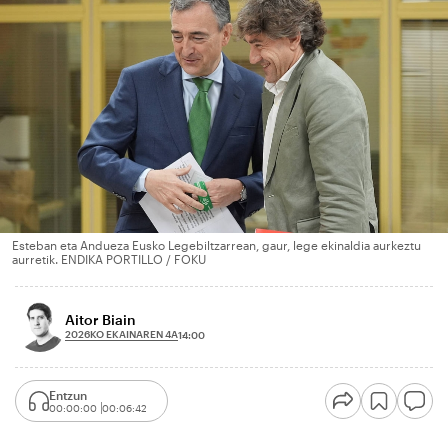
Esteban eta Andueza Eusko Legebiltzarrean, gaur, lege ekinaldia aurkeztu
aurretik. ENDIKA PORTILLO / FOKU
Aitor Biain
2026KO EKAINAREN 4A
14:00
Entzun
00:00:00
00:06:42