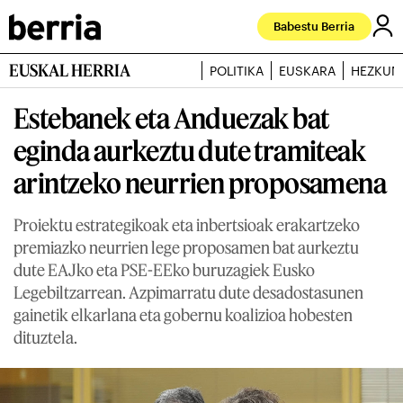
Babestu Berria
EUSKAL HERRIA
POLITIKA
EUSKARA
HEZKUN
Estebanek eta Anduezak bat
eginda aurkeztu dute tramiteak
arintzeko neurrien proposamena
Proiektu estrategikoak eta inbertsioak erakartzeko
premiazko neurrien lege proposamen bat aurkeztu
dute EAJko eta PSE-EEko buruzagiek Eusko
Legebiltzarrean. Azpimarratu dute desadostasunen
gainetik elkarlana eta gobernu koalizioa hobesten
dituztela.