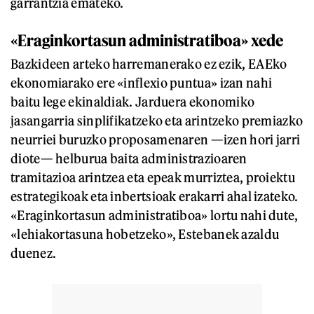
garrantzia emateko.
«Eraginkortasun administratiboa» xede
Bazkideen arteko harremanerako ez ezik, EAEko
ekonomiarako ere «inflexio puntua» izan nahi
baitu lege ekinaldiak. Jarduera ekonomiko
jasangarria sinplifikatzeko eta arintzeko premiazko
neurriei buruzko proposamenaren —izen hori jarri
diote— helburua baita administrazioaren
tramitazioa arintzea eta epeak murriztea, proiektu
estrategikoak eta inbertsioak erakarri ahal izateko.
«Eraginkortasun administratiboa» lortu nahi dute,
«lehiakortasuna hobetzeko», Estebanek azaldu
duenez.