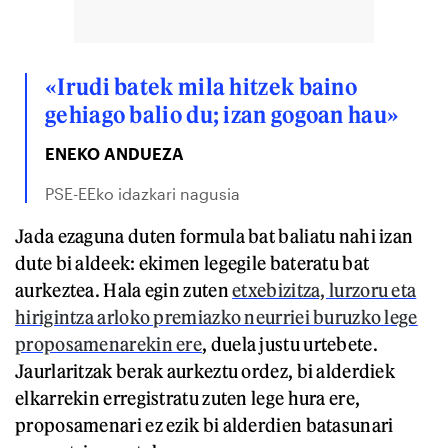
«Irudi batek mila hitzek baino
gehiago balio du; izan gogoan hau»
ENEKO ANDUEZA
PSE-EEko idazkari nagusia
Jada ezaguna duten formula bat baliatu nahi izan
dute bi aldeek: ekimen legegile bateratu bat
aurkeztea. Hala egin zuten
etxebizitza, lurzoru eta
hirigintza arloko premiazko neurriei buruzko lege
proposamenarekin ere
, duela justu urtebete.
Jaurlaritzak berak aurkeztu ordez, bi alderdiek
elkarrekin erregistratu zuten lege hura ere,
proposamenari ez ezik bi alderdien batasunari