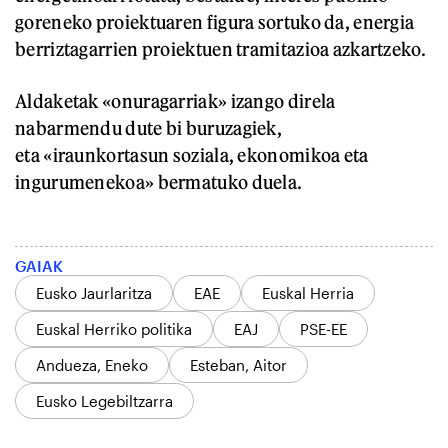
goreneko proiektuaren figura sortuko da, energia
berriztagarrien proiektuen tramitazioa azkartzeko.
Aldaketak «onuragarriak» izango direla
nabarmendu dute bi buruzagiek,
eta «iraunkortasun soziala, ekonomikoa eta
ingurumenekoa» bermatuko duela.
GAIAK
Eusko Jaurlaritza
EAE
Euskal Herria
Euskal Herriko politika
EAJ
PSE-EE
Andueza, Eneko
Esteban, Aitor
Eusko Legebiltzarra