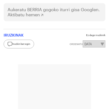
Aukeratu
BERRIA
gogoko iturri gisa Googlen.
Aktibatu hemen
IRUZKINAK
Ez dago iruzkinik
Iruzkin bat egin
ORDENATU