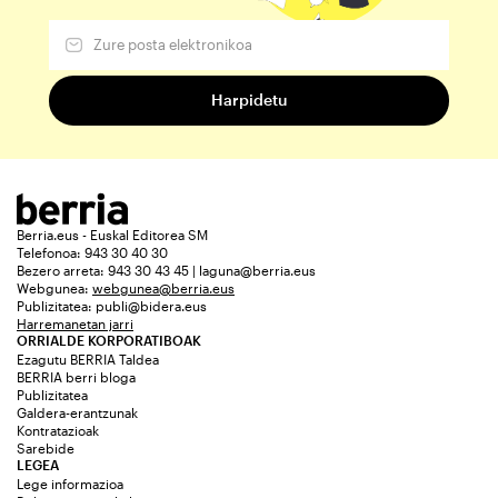
Berria.eus - Euskal Editorea SM
Telefonoa: 943 30 40 30
Bezero arreta: 943 30 43 45 | laguna@berria.eus
Webgunea:
webgunea@berria.eus
Publizitatea:
publi@bidera.eus
Harremanetan jarri
ORRIALDE KORPORATIBOAK
Ezagutu BERRIA Taldea
BERRIA berri bloga
Publizitatea
Galdera-erantzunak
Kontratazioak
Sarebide
LEGEA
Lege informazioa