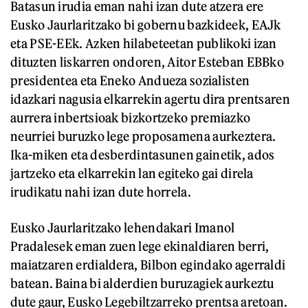
Batasun irudia eman nahi izan dute atzera ere
Eusko Jaurlaritzako bi gobernu bazkideek, EAJk
eta PSE-EEk. Azken hilabeteetan publikoki izan
dituzten liskarren ondoren, Aitor Esteban EBBko
presidentea eta Eneko Andueza sozialisten
idazkari nagusia elkarrekin agertu dira prentsaren
aurrera inbertsioak bizkortzeko premiazko
neurriei buruzko lege proposamena aurkeztera.
Ika-miken eta desberdintasunen gainetik, ados
jartzeko eta elkarrekin lan egiteko gai direla
irudikatu nahi izan dute horrela.
Eusko Jaurlaritzako lehendakari Imanol
Pradalesek eman zuen lege ekinaldiaren berri,
maiatzaren erdialdera, Bilbon egindako agerraldi
batean. Baina bi alderdien buruzagiek aurkeztu
dute gaur, Eusko Legebiltzarreko prentsa aretoan.