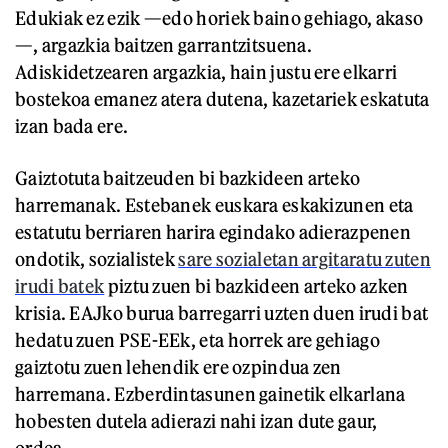
Edukiak ez ezik —edo horiek baino gehiago, akaso
—, argazkia baitzen garrantzitsuena.
Adiskidetzearen argazkia, hain justu ere elkarri
bostekoa emanez atera dutena, kazetariek eskatuta
izan bada ere.
Gaiztotuta baitzeuden bi bazkideen arteko
harremanak. Estebanek euskara eskakizunen eta
estatutu berriaren harira egindako adierazpenen
ondotik, sozialistek
sare sozialetan argitaratu zuten
irudi batek
piztu zuen bi bazkideen arteko azken
krisia. EAJko burua barregarri uzten duen irudi bat
hedatu zuen PSE-EEk, eta horrek are gehiago
gaiztotu zuen lehendik ere ozpindua zen
harremana. Ezberdintasunen gainetik elkarlana
hobesten dutela adierazi nahi izan dute gaur,
ordea.