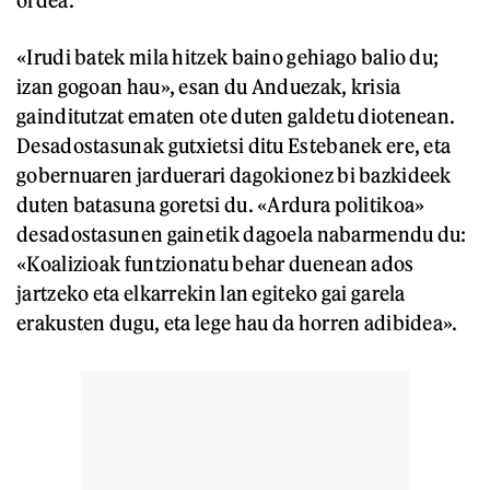
«Irudi batek mila hitzek baino gehiago balio du;
izan gogoan hau», esan du Anduezak, krisia
gainditutzat ematen ote duten galdetu diotenean.
Desadostasunak gutxietsi ditu Estebanek ere, eta
gobernuaren jarduerari dagokionez bi bazkideek
duten batasuna goretsi du. «Ardura politikoa»
desadostasunen gainetik dagoela nabarmendu du:
«Koalizioak funtzionatu behar duenean ados
jartzeko eta elkarrekin lan egiteko gai garela
erakusten dugu, eta lege hau da horren adibidea».