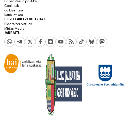
Pribatutasun politika
Cookieak
cc Lizentzia
Kanal etikoa
BESTELAKO ZERBITZUAK
Bidera zerbitzuak
Midas Media
JARRAITU