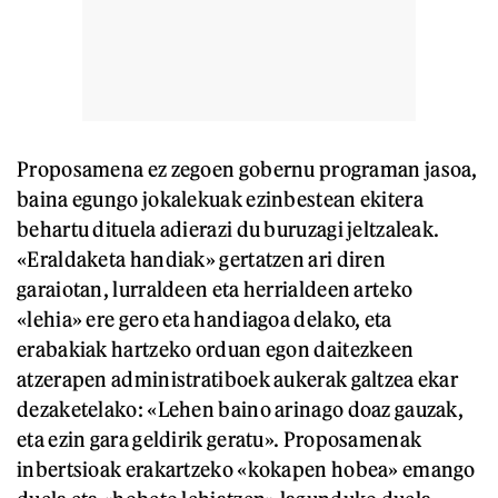
Proposamena ez zegoen gobernu programan jasoa,
baina egungo jokalekuak ezinbestean ekitera
behartu dituela adierazi du buruzagi jeltzaleak.
«Eraldaketa handiak» gertatzen ari diren
garaiotan, lurraldeen eta herrialdeen arteko
«lehia» ere gero eta handiagoa delako, eta
erabakiak hartzeko orduan egon daitezkeen
atzerapen administratiboek aukerak galtzea ekar
dezaketelako: «Lehen baino arinago doaz gauzak,
eta ezin gara geldirik geratu». Proposamenak
inbertsioak erakartzeko «kokapen hobea» emango