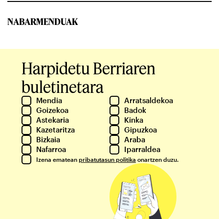
NABARMENDUAK
Harpidetu Berriaren
buletinetara
Mendia
Arratsaldekoa
Goizekoa
Badok
Astekaria
Kinka
Kazetaritza
Gipuzkoa
Bizkaia
Araba
Nafarroa
Iparraldea
Izena ematean
pribatutasun politika
onartzen duzu.