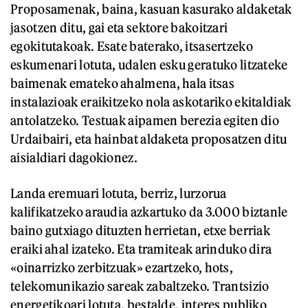
Proposamenak, baina, kasuan kasurako aldaketak
jasotzen ditu, gai eta sektore bakoitzari
egokitutakoak. Esate baterako, itsasertzeko
eskumenari lotuta, udalen esku geratuko litzateke
baimenak emateko ahalmena, hala itsas
instalazioak eraikitzeko nola askotariko ekitaldiak
antolatzeko. Testuak aipamen berezia egiten dio
Urdaibairi, eta hainbat aldaketa proposatzen ditu
aisialdiari dagokionez.
Landa eremuari lotuta, berriz, lurzorua
kalifikatzeko araudia azkartuko da 3.000 biztanle
baino gutxiago dituzten herrietan, etxe berriak
eraiki ahal izateko. Eta tramiteak arinduko dira
«oinarrizko zerbitzuak» ezartzeko, hots,
telekomunikazio sareak zabaltzeko. Trantsizio
energetikoari lotuta, bestalde, interes publiko