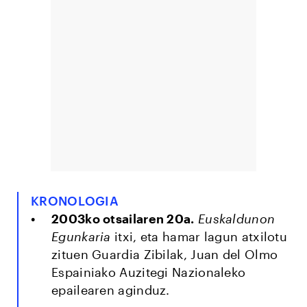
KRONOLOGIA
2003ko otsailaren 20a.
Euskaldunon
Egunkaria
itxi, eta hamar lagun atxilotu
zituen Guardia Zibilak, Juan del Olmo
Espainiako Auzitegi Nazionaleko
epailearen aginduz.