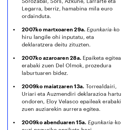
Sorozabal, Sors, Azkune, Larrarte eta
Legarra, berriz, hamabina mila euro
ordainduta.
2007ko martxoaren 29a.
Egunkaria
-ko
hiru langile ohi inputatu, eta
deklaratzera deitu zituzten.
2007ko azaroaren 28a.
Epaiketa egitea
erabaki zuen Del Olmok, prozedura
laburtuaren bidez.
2009ko maiatzaren 13a.
Torrealdairi,
Uriari eta Auzmendiri deklarazioa hartu
ondoren, Eloy Velasco epaileak erabaki
zuen auziarekin aurrera egitea.
2009ko abenduaren 15a.
Egunkaria
-ko
auzi nagusiko epaiketa hasi