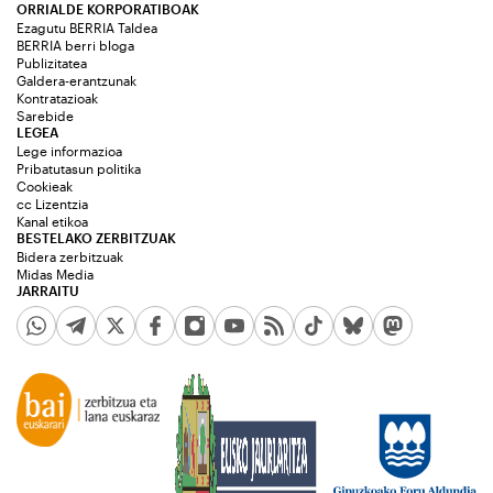
ORRIALDE KORPORATIBOAK
Ezagutu BERRIA Taldea
BERRIA berri bloga
Publizitatea
Galdera-erantzunak
Kontratazioak
Sarebide
LEGEA
Lege informazioa
Pribatutasun politika
Cookieak
cc Lizentzia
Kanal etikoa
BESTELAKO ZERBITZUAK
Bidera zerbitzuak
Midas Media
JARRAITU