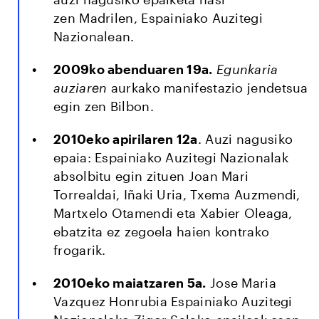
zen Madrilen, Espainiako Auzitegi
Nazionalean.
2009ko abenduaren 19a.
Egunkaria
auziaren
aurkako manifestazio jendetsua
egin zen Bilbon.
2010eko apirilaren 12a
. Auzi nagusiko
epaia: Espainiako Auzitegi Nazionalak
absolbitu egin zituen Joan Mari
Torrealdai, Iñaki Uria, Txema Auzmendi,
Martxelo Otamendi eta Xabier Oleaga,
ebatzita ez zegoela haien kontrako
frogarik.
2010eko maiatzaren 5a.
Jose Maria
Vazquez Honrubia Espainiako Auzitegi