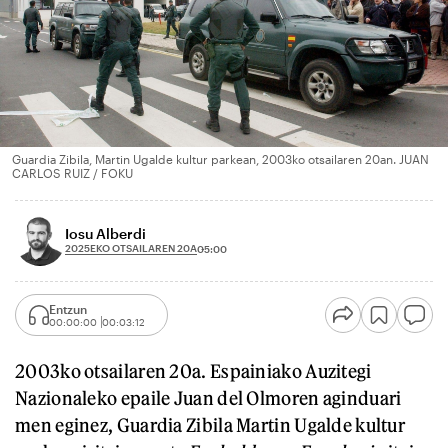
Guardia Zibila, Martin Ugalde kultur parkean, 2003ko otsailaren 20an. JUAN
CARLOS RUIZ / FOKU
Iosu Alberdi
2025EKO OTSAILAREN 20A
05:00
Entzun
00:00:00
00:03:12
2003ko otsailaren 20a. Espainiako Auzitegi
Nazionaleko epaile Juan del Olmoren aginduari
men eginez, Guardia Zibila Martin Ugalde kultur