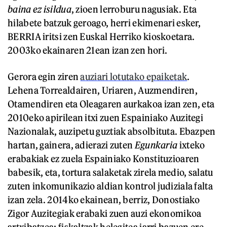
baina ez isildua
, zioen lerroburu nagusiak. Eta
hilabete batzuk geroago, herri ekimenari esker,
BERRIA iritsi zen Euskal Herriko kioskoetara.
2003ko ekainaren 21ean izan zen hori.
Gerora egin ziren
auziari lotutako epaiketak
.
Lehena Torrealdairen, Uriaren, Auzmendiren,
Otamendiren eta Oleagaren aurkakoa izan zen, eta
2010eko apirilean itxi zuen Espainiako Auzitegi
Nazionalak, auzipetu guztiak absolbituta. Ebazpen
hartan, gainera, adierazi zuten
Egunkaria
ixteko
erabakiak ez zuela Espainiako Konstituzioaren
babesik, eta, tortura salaketak zirela medio, salatu
zuten inkomunikazio aldian kontrol judiziala falta
izan zela. 2014ko ekainean, berriz, Donostiako
Zigor Auzitegiak erabaki zuen auzi ekonomikoa
artxibatzea; fiskaltzak helegitea jarri bazuen ere,