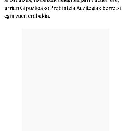
urrian Gipuzkoako Probintzia Auzitegiak berretsi
egin zuen erabakia.