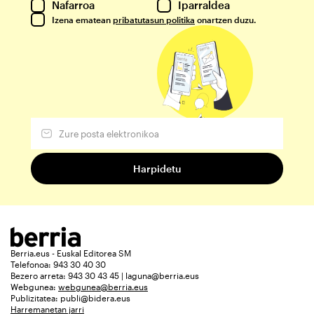
Nafarroa
Iparraldea
Izena ematean
pribatutasun politika
onartzen duzu.
Berria.eus - Euskal Editorea SM
Telefonoa: 943 30 40 30
Bezero arreta: 943 30 43 45 | laguna@berria.eus
Webgunea:
webgunea@berria.eus
Publizitatea:
publi@bidera.eus
Harremanetan jarri