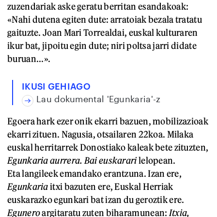
zuzendariak aske geratu berritan esandakoak:
«Nahi dutena egiten dute: arratoiak bezala tratatu
gaituzte. Joan Mari Torrealdai, euskal kulturaren
ikur bat, jipoitu egin dute; niri poltsa jarri didate
buruan...».
IKUSI GEHIAGO
Lau dokumental 'Egunkaria'-z
Egoera hark ezer onik ekarri bazuen, mobilizazioak
ekarri zituen. Nagusia, otsailaren 22koa. Milaka
euskal herritarrek Donostiako kaleak bete zituzten,
Egunkaria aurrera. Bai euskarari
lelopean.
Eta langileek emandako erantzuna. Izan ere,
Egunkaria
itxi bazuten ere, Euskal Herriak
euskarazko egunkari bat izan du geroztik ere.
Egunero
argitaratu zuten biharamunean:
Itxia,