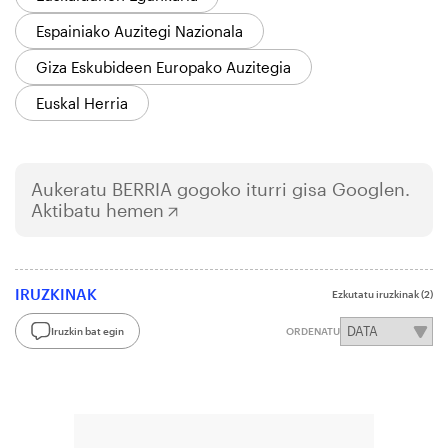
Espainiako Auzitegi Nazionala
Giza Eskubideen Europako Auzitegia
Euskal Herria
Aukeratu
BERRIA
gogoko iturri gisa Googlen.
Aktibatu hemen
IRUZKINAK
Ezkutatu iruzkinak
(2)
Iruzkin bat egin
ORDENATU