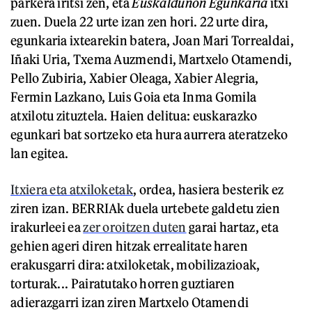
parkera iritsi zen, eta
Euskaldunon Egunkaria
itxi
zuen. Duela 22 urte izan zen hori. 22 urte dira,
egunkaria ixtearekin batera, Joan Mari Torrealdai,
Iñaki Uria, Txema Auzmendi, Martxelo Otamendi,
Pello Zubiria, Xabier Oleaga, Xabier Alegria,
Fermin Lazkano, Luis Goia eta Inma Gomila
atxilotu zituztela. Haien delitua: euskarazko
egunkari bat sortzeko eta hura aurrera ateratzeko
lan egitea.
Itxiera eta atxiloketak
, ordea, hasiera besterik ez
ziren izan. BERRIAk duela urtebete galdetu zien
irakurleei ea
zer oroitzen duten
garai hartaz, eta
gehien ageri diren hitzak errealitate haren
erakusgarri dira: atxiloketak, mobilizazioak,
torturak... Pairatutako horren guztiaren
adierazgarri izan ziren Martxelo Otamendi