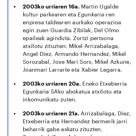
2003ko urriaren 16a.
Martin Ugalde
kultur parkearen eta
Egunkaria
-ren
enpresa taldearen aurkako operazioa
egin zuen Guardia Zibilak, Del Olmo
epaileak aginduta. Zortzi pertsona
atxilotu zituzten: Mikel Arrizabalaga,
Angel Diez, Armando Hernandez, Mikel
Sorozabal, Joxe Mari Sors, Mikel Azkune,
Joanmari Larrarte eta Xabier Legarra.
2003ko urriaren 20a.
Eneko Etxeberria
Egunkaria SAko abokatua atxilotu eta
inkomunikatu zuten.
2003ko urriaren 21a.
Arrizabalaga, Diez,
Etxeberria eta Hernandez bermerik jarri
beharrik gabe askatu zituzten.