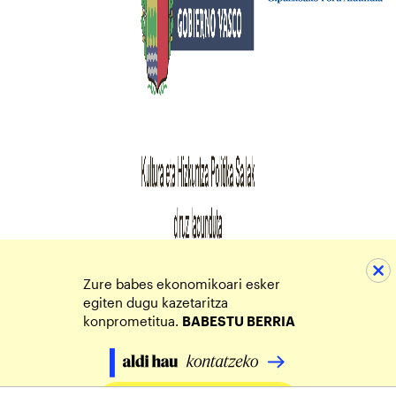
Zure babes ekonomikoari esker
egiten dugu kazetaritza
konprometitua.
BABESTU BERRIA