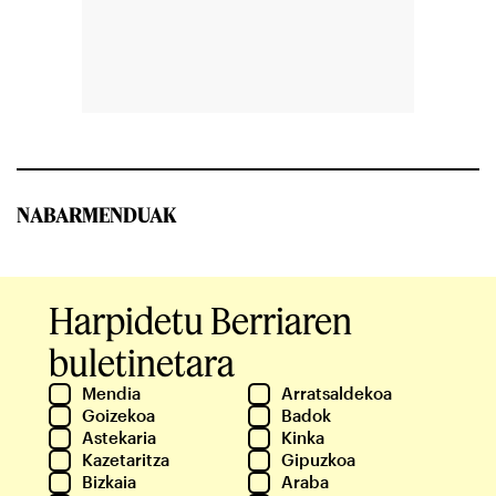
NABARMENDUAK
Harpidetu Berriaren
buletinetara
Mendia
Arratsaldekoa
Goizekoa
Badok
Astekaria
Kinka
Kazetaritza
Gipuzkoa
Bizkaia
Araba