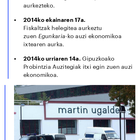
aurkezteko.
2014ko ekainaren 17a.
Fiskaltzak helegitea aurkeztu
zuen
Egunkaria
-ko auzi ekonomikoa
ixtearen aurka.
2014ko urriaren 14a.
Gipuzkoako
Probintzia Auzitegiak itxi egin zuen auzi
ekonomikoa.