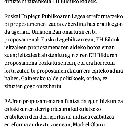
dituzte bi zuzenketa EH Bilduko kideek.
Euskal Enplegu Publikoaren Legea erreformatzeko
bi proposamenen
izaera ezberdina hasieratik egon
da agerian. Urriaren 2an onartu ziren bi
proposamenak Eusko Legebiltzarrean; EH Bilduk
jeltzaleen proposamenaren aldeko botoa eman
zuen; jeltzaleak abstenitu egin ziren EH Bilduren
proposamena bozkatu zenean, eta era horretan
lortu zuten bi proposamenek aurrera egiteko adina
babes. Gainerako talde politikoek, ordea, ez
zituzten gogo onez hartu.
EAJren proposamenaren funtsa da egun hizkuntza
eskakizunen derrigortasuna kalkulatzeko
erabiltzen den derrigortasun indizea ezabatzea;
erreforma aurkeztu zuenean, Markel Olano