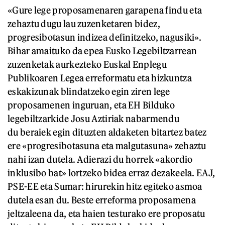
«Gure lege proposamenaren garapena findu eta
zehaztu dugu lau zuzenketaren bidez,
progresibotasun indizea definitzeko, nagusiki».
Bihar amaituko da epea Eusko Legebiltzarrean
zuzenketak aurkezteko Euskal Enplegu
Publikoaren Legea erreformatu eta hizkuntza
eskakizunak blindatzeko egin ziren lege
proposamenen inguruan, eta EH Bilduko
legebiltzarkide Josu Aztiriak nabarmendu
du beraiek egin dituzten aldaketen bitartez batez
ere «progresibotasuna eta malgutasuna» zehaztu
nahi izan dutela. Adierazi du horrek «akordio
inklusibo bat» lortzeko bidea erraz dezakeela. EAJ,
PSE-EE eta Sumar: hirurekin hitz egiteko asmoa
dutela esan du. Beste erreforma proposamena
jeltzaleena da, eta haien testurako ere proposatu