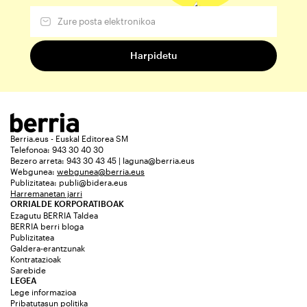
Berria.eus - Euskal Editorea SM
Telefonoa: 943 30 40 30
Bezero arreta: 943 30 43 45 | laguna@berria.eus
Webgunea:
webgunea@berria.eus
Publizitatea:
publi@bidera.eus
Harremanetan jarri
ORRIALDE KORPORATIBOAK
Ezagutu BERRIA Taldea
BERRIA berri bloga
Publizitatea
Galdera-erantzunak
Kontratazioak
Sarebide
LEGEA
Lege informazioa
Pribatutasun politika