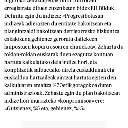
inguruko zehaztapenak findu ditu orain
erregistratu dituen zuzenketen bidez EH Bilduk.
Definitu egin du indizea: «Progresibotasun
indizeak adierazten du entitate bakoitzean eta
plangintzaldi bakoitzean derrigorrezko hizkuntza
eskakizuna gehienez geroratu daitekeen
lanpostuen kopuru osoaren ehunekoa». Zehaztu du
tokian-tokian euskarak duen ezagutza kontuan
hartuta kalkulatuko dela indize hori, eta
konplitzetik salbuetsiko direla euskaldunak eta
euskaldun hartzaileak aintzat hartuta egiten den
kalkuluaren emaitza %70etik goragokoa duten
administrazioak. Zehaztu egin du plan bakoitzean
indize hori murrizteko «konpromisoa» ere:
«Gutxienez, %5 eta, gehienez, %15».