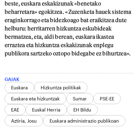
beste, euskara eskakizunak «benetako
beharretara» egokitzea. «Zuzenketa hauek sistema
eraginkorrago eta bidezkoago bat eraikitzea dute
helburu: herritarren hizkuntza eskubideak
bermatzea, eta, aldi berean, euskara ikastea
erraztea eta hizkuntza eskakizunak enplegu
publikora sartzeko oztopo bidegabe ez bihurtzea».
GAIAK
Euskara
Hizkuntza politikak
Euskara eta hizkuntzak
Sumar
PSE-EE
EAE
Euskal Herria
EH Bildu
Aztiria, Josu
Euskara administrazio publikoan