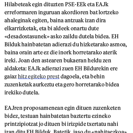
Hilabeteak egin dituzten PSE-EEk eta EAJk
erreformaren inguruan akordioren bat lortzeko
ahaleginak egiten, baina antzuak izan dira
elkarrizketak, eta bi aldeek onartu dute
«desadostasunek» asko zaildu dutela bidea. EH
Bilduk hainbatetan adierazi du hizketarako asmoa,
baina orain arte ez die inork horretarako aterik
ireki. Joan den astearen bukaeran heldu zen
aldaketa: EAJk adierazi zuen EH Bildurekin ere
gaiaz
hitz egiteko prest
dagoela, eta behin
zuzenketak aurkeztu eta gero horretarako bidea
irekiko dutela.
EAJren proposamenean egin dituen zuzenketen
bidez, testuan hainbatetan baztertu ezineko
printzipiotzat jo dituen bi irizpide txertatu nahi
izan ditu EH Bilduk. Batetik, jaso du «nahitaezkoa»