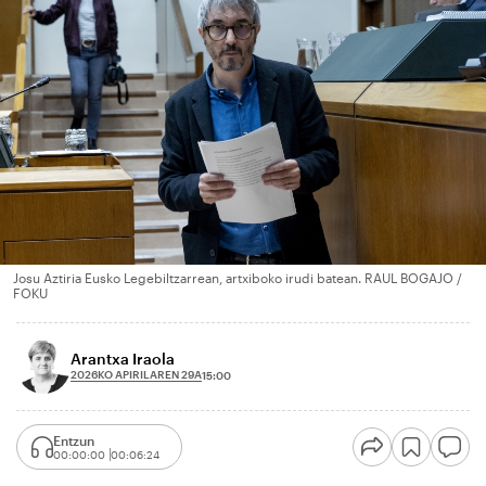
Josu Aztiria Eusko Legebiltzarrean, artxiboko irudi batean. RAUL BOGAJO /
FOKU
Arantxa Iraola
2026KO APIRILAREN 29A
15:00
Entzun
00:00:00
00:06:24