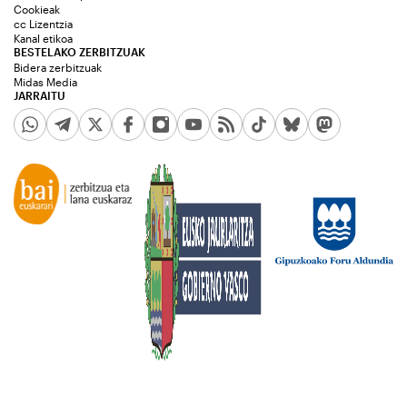
Cookieak
cc Lizentzia
Kanal etikoa
BESTELAKO ZERBITZUAK
Bidera zerbitzuak
Midas Media
JARRAITU