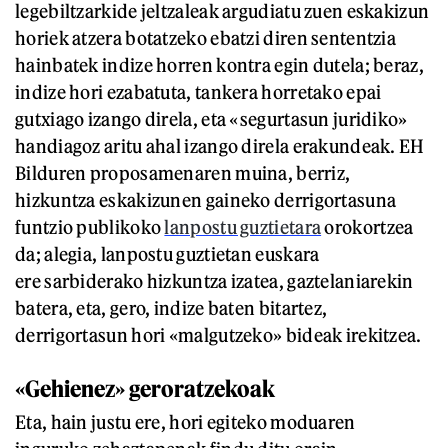
legebiltzarkide jeltzaleak argudiatu zuen eskakizun
horiek atzera botatzeko ebatzi diren sententzia
hainbatek indize horren kontra egin dutela; beraz,
indize hori ezabatuta, tankera horretako epai
gutxiago izango direla, eta «segurtasun juridiko»
handiagoz aritu ahal izango direla erakundeak. EH
Bilduren proposamenaren muina, berriz,
hizkuntza eskakizunen gaineko derrigortasuna
funtzio publikoko
lanpostu guztietara
orokortzea
da; alegia, lanpostu guztietan euskara
ere sarbiderako hizkuntza izatea, gaztelaniarekin
batera, eta, gero, indize baten bitartez,
derrigortasun hori «malgutzeko» bideak irekitzea.
«Gehienez» geroratzekoak
Eta, hain justu ere, hori egiteko moduaren