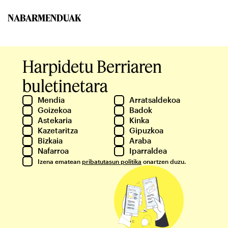
NABARMENDUAK
Harpidetu Berriaren
buletinetara
Mendia
Arratsaldekoa
Goizekoa
Badok
Astekaria
Kinka
Kazetaritza
Gipuzkoa
Bizkaia
Araba
Nafarroa
Iparraldea
Izena ematean
pribatutasun politika
onartzen duzu.