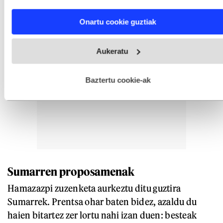
characteristics (fingerprinting)
Find out more about how your personal data is processed
Onartu cookie guztiak
and set your preferences in the
details section
.
Webgune honek cookie propioak eta hirugarrenen cookie-
Aukeratu
fitxategiak erabiltzen ditu. Zure esperientzia eta zerbitzuak
hobetzeko asmoz, cookie teknologiaz baliatzen gara. Ohar
hau onartuz gero, teknologia hori erabiltzeko baimen
esplizitua ematen diguzu.
Gehiago irakurri
Baztertu cookie-ak
Sumarren proposamenak
Hamazazpi zuzenketa aurkeztu ditu guztira
Sumarrek. Prentsa ohar baten bidez, azaldu du
haien bitartez zer lortu nahi izan duen: besteak