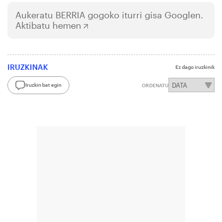
Aukeratu
BERRIA
gogoko iturri gisa Googlen.
Aktibatu hemen
IRUZKINAK
Ez dago iruzkinik
Iruzkin bat egin
ORDENATU