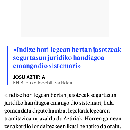
«Indize hori legean bertan jasotzeak
segurtasun juridiko handiagoa
emango dio sistemari»
JOSU AZTIRIA
EH Bilduko legebiltzarkidea
«Indize hori legean bertan jasotzeak segurtasun
juridiko handiagoa emango dio sistemari; hala
gomendatu digute hainbat legelarik legearen
tramitazioan», azaldu du Aztiriak. Horren gainean
zer akordio lor daitezkeen ikusi beharko da orain.