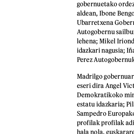
gobernuetako ordezk
aldean, Ibone Beng
Ubarretxena Goberna
Autogobernu sailbu
lehena; Mikel Irion
idazkari nagusia; I
Perez Autogobernuk
Madrilgo gobernuar
eseri dira Angel Vi
Demokratikoko mini
estatu idazkaria; P
Sampedro Europako 
profilak profilak ad
hala nola, euskarar