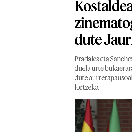
Kostaldea
zinematog
dute Jaur
Pradales eta Sanche
duela urte bukaera
dute aurrerapausoak
lortzeko.