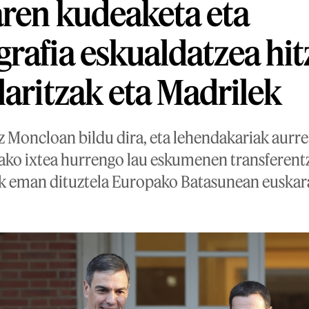
ren kudeaketa eta
rafia eskualdatzea hit
laritzak eta Madrilek
z Moncloan bildu dira, eta lehendakariak aurr
rako ixtea hurrengo lau eskumenen transferen
 eman dituztela Europako Batasunean euskara 