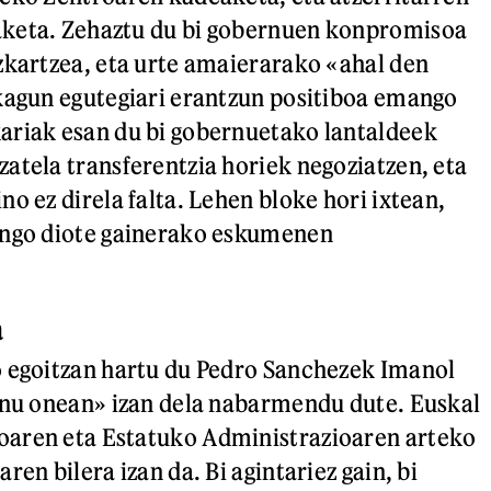
keta. Zehaztu du bi gobernuen konpromisoa
zkartzea, eta urte amaierarako «ahal den
kagun egutegiari erantzun positiboa emango
ariak esan du bi gobernuetako lantaldeek
atela transferentzia horiek negoziatzen, eta
o ez direla falta. Lehen bloke hori ixtean,
ingo diote gainerako eskumenen
a
o egoitzan hartu du Pedro Sanchezek Imanol
onu onean» izan dela nabarmendu dute. Euskal
aren eta Estatuko Administrazioaren arteko
ren bilera izan da. Bi agintariez gain, bi