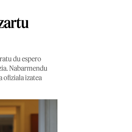
zartu
eratu du espero
tzia. Nabarmendu
ofiziala izatea