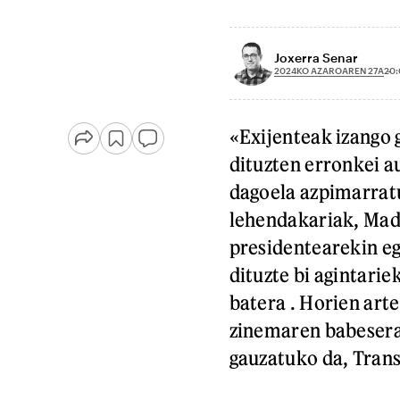
Joxerra Senar
2024KO AZAROAREN 27A
20:
«Exijenteak izango 
dituzten erronkei 
dagoela azpimarrat
lehendakariak, Mad
presidentearekin egi
dituzte bi agintari
batera . Horien art
zinemaren babesera
gauzatuko da, Trans