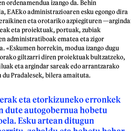
en ordenamendua izango da. Behin
da, EAEko administrazioaren esku egongo dira
eraikinen eta orotariko azpiegituren —arginda
eak eta proiektuak, portuak, zubiak
en administratiboak ematea eta zigor
ea. «Eskumen horrekin, modua izango dugu
orako giltzarri diren proiektuak bultzatzeko,
iluak eta argindar sareak edo arrantzarako
 du Pradalesek, bilera amaituta.
erak eta etorkizuneko erronkek
en dute autogobernua hobetu
ela. Esku artean ditugun
erritu, zabaldu eta hobetu behar