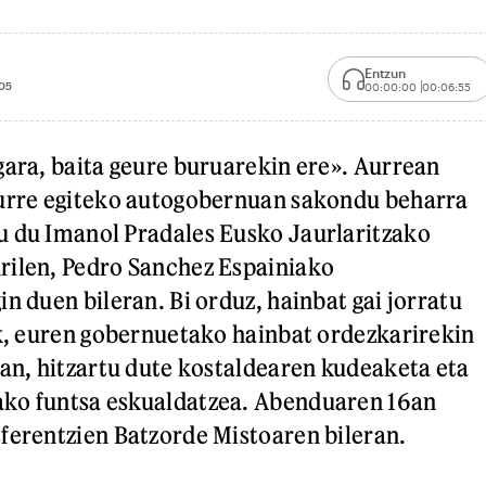
Entzun
05
00:00:00
00:06:55
gara, baita geure buruarekin ere». Aurrean
aurre egiteko autogobernuan sakondu beharra
u du Imanol Pradales Eusko Jaurlaritzako
rilen, Pedro Sanchez Espainiako
n duen bileran. Bi orduz, hainbat gai jorratu
ek, euren gobernuetako hainbat ordezkarirekin
ean, hitzartu dute kostaldearen kudeaketa eta
ko funtsa eskualdatzea. Abenduaren 16an
ferentzien Batzorde Mistoaren bileran.