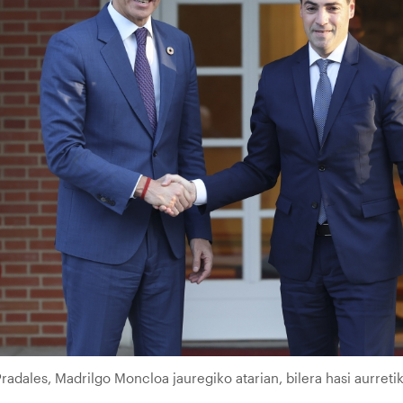
adales, Madrilgo Moncloa jauregiko atarian, bilera hasi aurretik