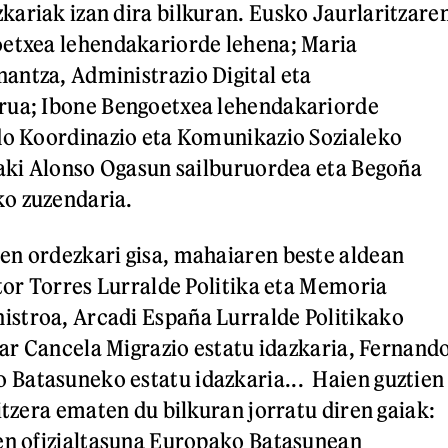
ariak izan dira bilkuran. Eusko Jaurlaritzare
oetxea lehendakariorde lehena; Maria
ntza, Administrazio Digital eta
rua; Ibone Bengoetxea lehendakariorde
do Koordinazio eta Komunikazio Sozialeko
ñaki Alonso Ogasun sailburuordea eta Begoña
o zuzendaria.
en ordezkari gisa, mahaiaren beste aldean
ctor Torres Lurralde Politika eta Memoria
stroa, Arcadi España Lurralde Politikako
ilar Cancela Migrazio estatu idazkaria, Fernand
Batasuneko estatu idazkaria... Haien guztien
itzera ematen du bilkuran jorratu diren gaiak:
en ofizialtasuna Europako Batasunean