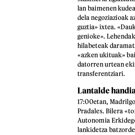
lan baimenen kudea
dela negoziazioak a
guztia» ixtea. «Dau
genioke». Lehendak
hilabeteak daramatz
«azken ukituak» bain
datorren urtean ek
transferentziari.
Lantalde handi
17:00etan, Madrilg
Pradales. Bilera «t
Autonomia Erkidego
lankidetza batzordea