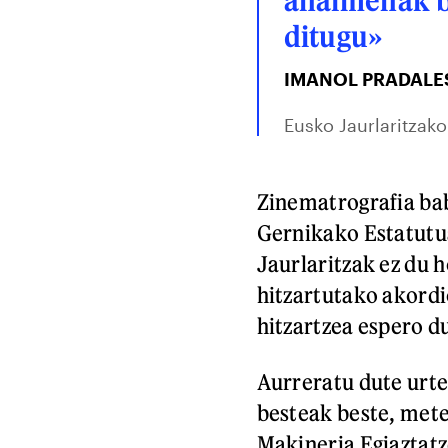
ditugu»
IMANOL PRADALE
Eusko Jaurlaritzako
Zinematrografia bab
Gernikako Estatutua
Jaurlaritzak ez du 
hitzartutako akord
hitzartzea espero d
Aurreratu dute urte
besteak beste, met
Makineria Egiaztatz