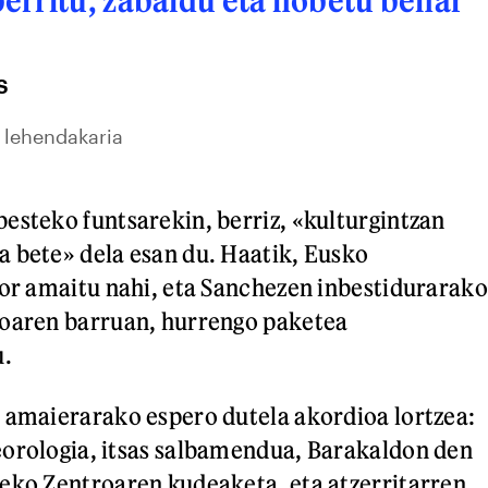
S
 lehendakaria
esteko funtsarekin, berriz, «kulturgintzan
 bete» dela esan du. Haatik, Eusko
hor amaitu nahi, eta Sanchezen inbestidurarako
ioaren barruan, hurrengo paketea
u.
 amaierarako espero dutela akordioa lortzea:
eorologia, itsas salbamendua, Barakaldon den
eko Zentroaren kudeaketa, eta atzerritarren