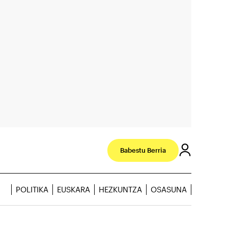
Babestu Berria
POLITIKA
EUSKARA
HEZKUNTZA
OSASUNA