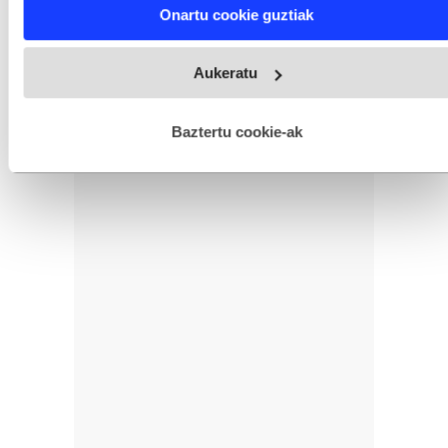
Find out more about how your personal data is processed
Onartu cookie guztiak
and set your preferences in the
details section
.
Webgune honek cookie propioak eta hirugarrenen cookie-
Aukeratu
fitxategiak erabiltzen ditu. Zure esperientzia eta zerbitzuak
hobetzeko asmoz, cookie teknologiaz baliatzen gara. Ohar
hau onartuz gero, teknologia hori erabiltzeko baimen
esplizitua ematen diguzu.
Gehiago irakurri
Baztertu cookie-ak