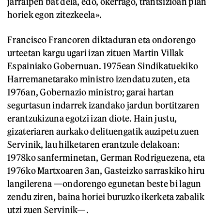
jarraipen bat dela, edo, okerrago, trantsizioan plan
horiek egon zitezkeela».
Francisco Francoren diktaduran eta ondorengo
urteetan kargu ugari izan zituen Martin Villak
Espainiako Gobernuan. 1975ean Sindikatuekiko
Harremanetarako ministro izendatu zuten, eta
1976an, Gobernazio ministro; garai hartan
segurtasun indarrek izandako jardun bortitzaren
erantzukizuna egotzi izan diote. Hain justu,
gizateriaren aurkako delituengatik auzipetu zuen
Servinik, lau hilketaren erantzule delakoan:
1978ko sanferminetan, German Rodriguezena, eta
1976ko Martxoaren 3an, Gasteizko sarraskiko hiru
langilerena —ondorengo egunetan beste bi lagun
zendu ziren, baina horiei buruzko ikerketa zabalik
utzi zuen Servinik—.