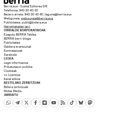
Berria.eus - Euskal Editorea SM
Telefonoa: 943 30 40 30
Bezero arreta: 943 30 43 45 | laguna@berria.eus
Webgunea:
webgunea@berria.eus
Publizitatea:
publi@bidera.eus
Harremanetan jarri
ORRIALDE KORPORATIBOAK
Ezagutu BERRIA Taldea
BERRIA berri bloga
Publizitatea
Galdera-erantzunak
Kontratazioak
Sarebide
LEGEA
Lege informazioa
Pribatutasun politika
Cookieak
cc Lizentzia
Kanal etikoa
BESTELAKO ZERBITZUAK
Bidera zerbitzuak
Midas Media
JARRAITU