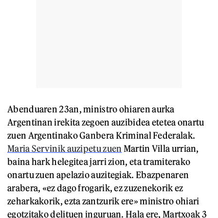
Abenduaren 23an, ministro ohiaren aurka
Argentinan irekita zegoen auzibidea etetea onartu
zuen Argentinako Ganbera Kriminal Federalak.
Maria Servinik auzipetu zuen
Martin Villa urrian,
baina hark helegitea jarri zion, eta tramiterako
onartu zuen apelazio auzitegiak. Ebazpenaren
arabera, «ez dago frogarik, ez zuzenekorik ez
zeharkakorik, ezta zantzurik ere» ministro ohiari
egotzitako delituen inguruan. Hala ere, Martxoak 3