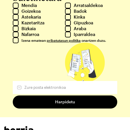
Mendia
Arratsaldekoa
Goizekoa
Badok
Astekaria
Kinka
Kazetaritza
Gipuzkoa
Bizkaia
Araba
Nafarroa
Iparraldea
Izena ematean
pribatutasun politika
onartzen duzu.