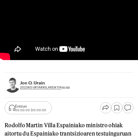
Jon O. Urain
2022KO URTARRILAREN 17A
10:59
Entzun
00:00:00
00:00:00
Rodolfo Martin Villa Espainiako ministro ohiak
aitortu du Espainiako trantsizioaren testuinguruan