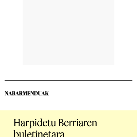
NABARMENDUAK
Harpidetu Berriaren
buletinetara