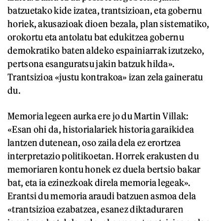
batzuetako kide izatea, trantsizioan, eta gobernu
horiek, akusazioak dioen bezala, plan sistematiko,
orokortu eta antolatu bat edukitzea gobernu
demokratiko baten aldeko espainiarrak izutzeko,
pertsona esanguratsu jakin batzuk hilda».
Trantsizioa «justu kontrakoa» izan zela gaineratu
du.
Memoria legeen aurka ere jo du Martin Villak:
«Esan ohi da, historialariek historia garaikidea
lantzen dutenean, oso zaila dela ez erortzea
interpretazio politikoetan. Horrek erakusten du
memoriaren kontu honek ez duela bertsio bakar
bat, eta ia ezinezkoak direla memoria legeak».
Erantsi du memoria araudi batzuen asmoa dela
«trantsizioa ezabatzea, esanez diktaduraren