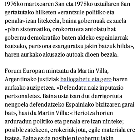
1976ko martxoaren 3an eta 1978ko uztailaren 8an
gertatutako hilketen «erantzule politiko eta
penala» izan litekeela, baina gobernuak ez zuela
«plan sistematiko, orokortu eta antolatu bat
gobernu demokratiko baten aldeko espainiarrak
izutzeko, pertsona esanguratsu jakin batzuk hilda»,
haren aurkako akusazio autoak dioen bezala.
Forum Europan mintzatu da Martin Villa,
Argentinako justiziak
baliogabetu eta gero
haren
aurkako auzipetzea. «Defendatu naiz inputazio
pertsonaletaz. Baina uste izan dut derrigortuta
nengoela defendatzeko Espainiako bizitzaren garai
bat», hasi da Martin Villa: «Heriotza horien
arduradun politiko eta penala ere izan ninteke;
posible zatekeen, erokeriak jota, egile materiala ere
izatea. Baina ez da posible ni gobernu jakin