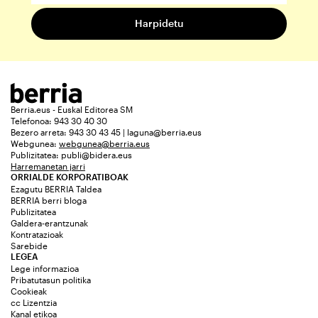
Berria.eus - Euskal Editorea SM
Telefonoa: 943 30 40 30
Bezero arreta: 943 30 43 45 | laguna@berria.eus
Webgunea:
webgunea@berria.eus
Publizitatea:
publi@bidera.eus
Harremanetan jarri
ORRIALDE KORPORATIBOAK
Ezagutu BERRIA Taldea
BERRIA berri bloga
Publizitatea
Galdera-erantzunak
Kontratazioak
Sarebide
LEGEA
Lege informazioa
Pribatutasun politika
Cookieak
cc Lizentzia
Kanal etikoa