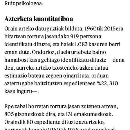
Ruiz psikologoa.
Azterketa kuantitatiboa
Orain arteko datu guztiak bilduta, 1960tik 2015era
bitartean tortura jasandako 919 pertsona
identifikatu dituzte, eta haiek 1.083 kasuren berri
eman dute. Ondorioz, duela urtebete baino
hamabost kasu gehiago identifikatu dituzte —dena
den, aurreko urteko txosteneko azken datua
estimazio batean zegoen oinarrituta, orduan
aztertu gabe baitzituzten espedienteen %22, 310
kasu inguru—.
Epe zabal horretan tortura jasan zutenen artean,
805 gizonezkoak dira, eta 131 emakumezkoak.
Oraindik 80 espediente dituzte aztertzeko,
horietatik hamabi 1960tik 1978 arteko epekoak,