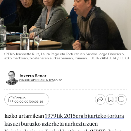
KREIko Jeannette Ruiz, Laura Pego eta Torturatuen Sareko Jorge Chocarro,
iazko martxoan, txostenaren aurkezpenean, Iruñean.. IDOIA ZABALETA / FOKU
Joxerra Senar
2024KO APIRILAREN 12A
20:30
Entzun
00:00:00
00:05:36
Iazko urtarrilean
1979tik 2015era bitarteko tortura
kasuei buruzko azterketa aurkeztu zuen