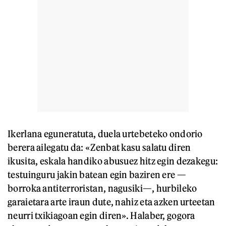
Ikerlana eguneratuta, duela urtebeteko ondorio
berera ailegatu da: «Zenbat kasu salatu diren
ikusita, eskala handiko abusuez hitz egin dezakegu:
testuinguru jakin batean egin baziren ere —
borroka antiterroristan, nagusiki—, hurbileko
garaietara arte iraun dute, nahiz eta azken urteetan
neurri txikiagoan egin diren». Halaber, gogora