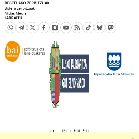
BESTELAKO ZERBITZUAK
Bidera zerbitzuak
Midas Media
JARRAITU