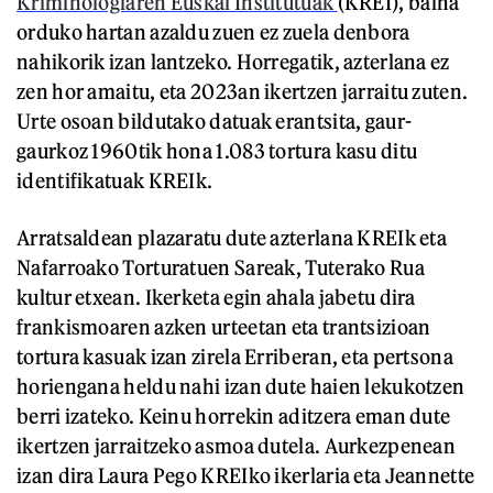
Kriminologiaren Euskal Institutuak
(KREI), baina
orduko hartan azaldu zuen ez zuela denbora
nahikorik izan lantzeko. Horregatik, azterlana ez
zen hor amaitu, eta 2023an ikertzen jarraitu zuten.
Urte osoan bildutako datuak erantsita, gaur-
gaurkoz 1960tik hona 1.083 tortura kasu ditu
identifikatuak KREIk.
Arratsaldean plazaratu dute azterlana KREIk eta
Nafarroako Torturatuen Sareak, Tuterako Rua
kultur etxean. Ikerketa egin ahala jabetu dira
frankismoaren azken urteetan eta trantsizioan
tortura kasuak izan zirela Erriberan, eta pertsona
horiengana heldu nahi izan dute haien lekukotzen
berri izateko. Keinu horrekin aditzera eman dute
ikertzen jarraitzeko asmoa dutela. Aurkezpenean
izan dira Laura Pego KREIko ikerlaria eta Jeannette