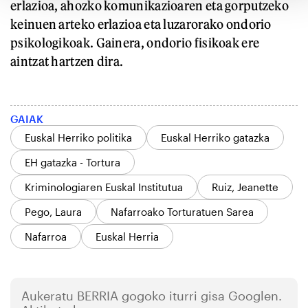
erlazioa, ahozko komunikazioaren eta gorputzeko
keinuen arteko erlazioa eta luzarorako ondorio
psikologikoak. Gainera, ondorio fisikoak ere
aintzat hartzen dira.
GAIAK
Euskal Herriko politika
Euskal Herriko gatazka
EH gatazka - Tortura
Kriminologiaren Euskal Institutua
Ruiz, Jeanette
Pego, Laura
Nafarroako Torturatuen Sarea
Nafarroa
Euskal Herria
Aukeratu
BERRIA
gogoko iturri gisa Googlen.