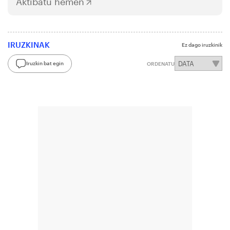
Aktibatu hemen
IRUZKINAK
Ez dago iruzkinik
Iruzkin bat egin
ORDENATU