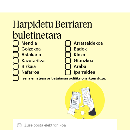
Harpidetu Berriaren
buletinetara
Mendia
Arratsaldekoa
Goizekoa
Badok
Astekaria
Kinka
Kazetaritza
Gipuzkoa
Bizkaia
Araba
Nafarroa
Iparraldea
Izena ematean
pribatutasun politika
onartzen duzu.