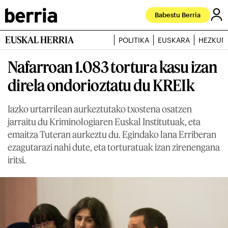
Babestu Berria
EUSKAL HERRIA
POLITIKA
EUSKARA
HEZKUN
Nafarroan 1.083 tortura kasu izan
direla ondorioztatu du KREIk
Iazko urtarrilean aurkeztutako txostena osatzen
jarraitu du Kriminologiaren Euskal Institutuak, eta
emaitza Tuteran aurkeztu du. Egindako lana Erriberan
ezagutarazi nahi dute, eta torturatuak izan zirenengana
iritsi.