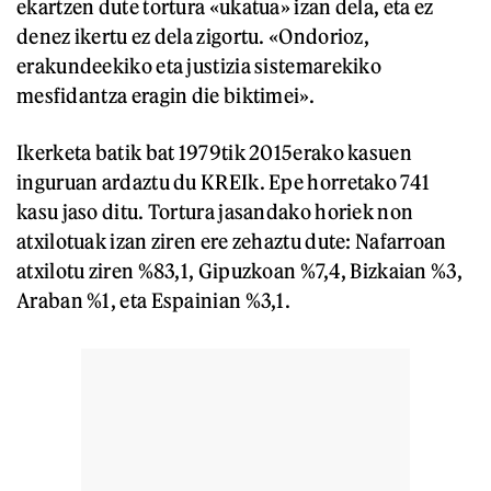
ekartzen dute tortura «ukatua» izan dela, eta ez
denez ikertu ez dela zigortu. «Ondorioz,
erakundeekiko eta justizia sistemarekiko
mesfidantza eragin die biktimei».
Ikerketa batik bat 1979tik 2015erako kasuen
inguruan ardaztu du KREIk. Epe horretako 741
kasu jaso ditu. Tortura jasandako horiek non
atxilotuak izan ziren ere zehaztu dute: Nafarroan
atxilotu ziren %83,1, Gipuzkoan %7,4, Bizkaian %3,
Araban %1, eta Espainian %3,1.