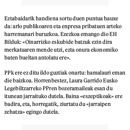
Eztabaidarik handiena sortu duen puntua hauxe
da: arlo publikoaren eta enpresa pribatuen arteko
harremanari buruzkoa. Ezezkoa emango dio EH
Bilduk: «Oinarrizko eskubide batzuk ezin dira
merkatuaren mende utzi, ezta onura ekonomiko
baten bueltan antolatu ere».
PPk ere ez ditu ildo guztiak onartu: hamalauri eman
die baizkoa. Horrenbestez, Laura Garrido Eusko
Legebiltzarreko PPren bozeramaileak esan du
itunean jarraituko dutela. Baina «eszeptikoak» ere
badira, eta, horregatik, ziurtatu du «jarraipen
zehatza» egingo dutela.