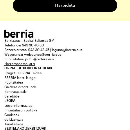
Berria.eus - Euskal Editorea SM
Telefonoa: 943 30 40 30
Bezero arreta: 943 30 43 45 | laguna@berria.eus
Webgunea:
webgunea@berria.eus
Publizitatea:
publi@bidera.eus
Harremanetan jarri
ORRIALDE KORPORATIBOAK
Ezagutu BERRIA Taldea
BERRIA berri bloga
Publizitatea
Galdera-erantzunak
Kontratazioak
Sarebide
LEGEA
Lege informazioa
Pribatutasun politika
Cookieak
cc Lizentzia
Kanal etikoa
BESTELAKO ZERBITZUAK