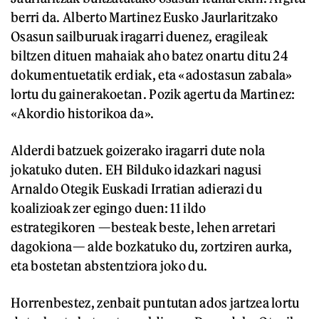
berri da. Alberto Martinez Eusko Jaurlaritzako
Osasun sailburuak iragarri duenez, eragileak
biltzen dituen mahaiak aho batez onartu ditu 24
dokumentuetatik erdiak, eta «adostasun zabala»
lortu du gainerakoetan. Pozik agertu da Martinez:
«Akordio historikoa da».
Alderdi batzuek goizerako iragarri dute nola
jokatuko duten. EH Bilduko idazkari nagusi
Arnaldo Otegik Euskadi Irratian adierazi du
koalizioak zer egingo duen: 11 ildo
estrategikoren —besteak beste, lehen arretari
dagokiona— alde bozkatuko du, zortziren aurka,
eta bostetan abstentziora joko du.
Horrenbestez, zenbait puntutan ados jartzea lortu