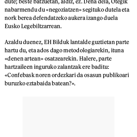
dute; beste batzuetan, aldiz, ez. Dena dela, Otegik
nabarmendu du «negoziatzen» segituko dutela eta
nork berea defendatzeko aukera izango duela
Eusko Legebiltzarrean.
Azaldu duenez, EH Bilduk lantalde guztietan parte
hartu du, eta ados dago metodologiarekin, ituna
«denen artean» osatzearekin. Halere, parte
hartzaileen inguruko zalantzak ere baditu:
«Confebask noren ordezkari da osasun publikoari
buruzko eztabaida batean?».