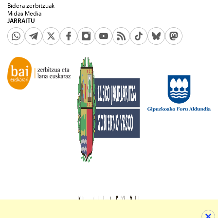
Bidera zerbitzuak
Midas Media
JARRAITU