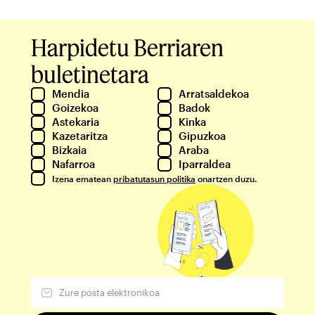
Harpidetu Berriaren
buletinetara
Mendia
Arratsaldekoa
Goizekoa
Badok
Astekaria
Kinka
Kazetaritza
Gipuzkoa
Bizkaia
Araba
Nafarroa
Iparraldea
Izena ematean
pribatutasun politika
onartzen duzu.