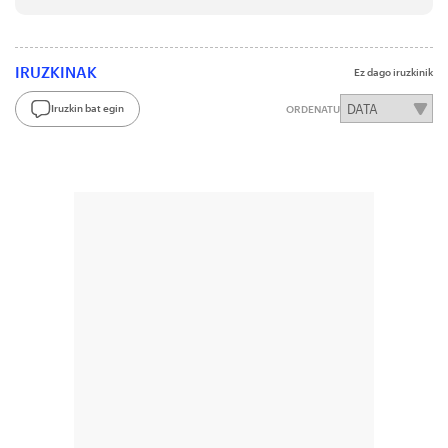
IRUZKINAK
Ez dago iruzkinik
Iruzkin bat egin
ORDENATU