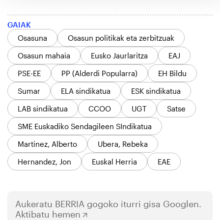
GAIAK
Osasuna
Osasun politikak eta zerbitzuak
Osasun mahaia
Eusko Jaurlaritza
EAJ
PSE-EE
PP (Alderdi Popularra)
EH Bildu
Sumar
ELA sindikatua
ESK sindikatua
LAB sindikatua
CCOO
UGT
Satse
SME Euskadiko Sendagileen SIndikatua
Martinez, Alberto
Ubera, Rebeka
Hernandez, Jon
Euskal Herria
EAE
Aukeratu
BERRIA
gogoko iturri gisa Googlen.
Aktibatu hemen