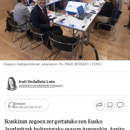
Osasun mahaia bileran, ekainaren 11n. RAUL BOGAJO / FOKU
Irati Urdalleta Lete
2025EKO EKAINAREN 27A
09:57
Entzun
00:00:00
00:01:21
Ikuskizun zegoen zer gertatuko zen Eusko
Jaurlaritzak bultzatutako osasun itunarekin. Argitu