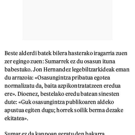
Beste alderdi batek bilera hasterako iragarria zuen
zer egingo zuen: Sumarrek ez du osasun ituna
babestuko. Jon Hernandez legebiltzarkideak eman
du arrazoia: «Osasungintza pribatua egotea
normalizatu da, baita azpikontratatzeen eredua
ere». Dioenez, bestelako eredu batean sinesten
dute: «Guk osasungintza publikoaren aldeko
apustua egiten dugu; horrek soilik berma dezake
ekitatea».
Sumar ez da kanpoan geratu den bakarra.