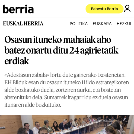
Babestu Berria
EUSKAL HERRIA
POLITIKA
EUSKARA
HEZKUN
Osasun ituneko mahaiak aho
batez onartu ditu 24 agirietatik
erdiak
«Adostasun zabala» lortu dute gainerako txostenetan.
EH Bilduk esan du osasun ituneko 11 ildo estrategikoren
alde bozkatuko duela, zortziren aurka, eta bostetan
abstenituko dela. Sumarrek iragarri du ez duela osasun
itunaren alde bozkatuko.