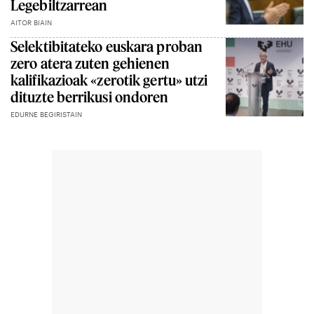
Legebiltzarrean
AITOR BIAIN
Selektibitateko euskara proban
zero atera zuten gehienen
kalifikazioak «zerotik gertu» utzi
dituzte berrikusi ondoren
EDURNE BEGIRISTAIN