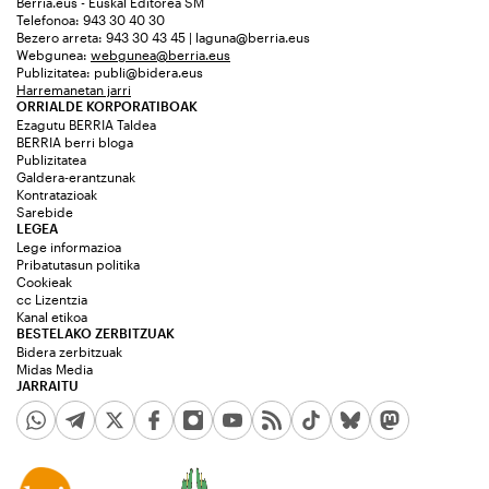
Berria.eus - Euskal Editorea SM
Telefonoa: 943 30 40 30
Bezero arreta: 943 30 43 45 | laguna@berria.eus
Webgunea:
webgunea@berria.eus
Publizitatea:
publi@bidera.eus
Harremanetan jarri
ORRIALDE KORPORATIBOAK
Ezagutu BERRIA Taldea
BERRIA berri bloga
Publizitatea
Galdera-erantzunak
Kontratazioak
Sarebide
LEGEA
Lege informazioa
Pribatutasun politika
Cookieak
cc Lizentzia
Kanal etikoa
BESTELAKO ZERBITZUAK
Bidera zerbitzuak
Midas Media
JARRAITU