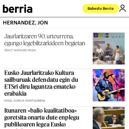
Babestu Berria
HERNANDEZ, JON
Jaurlaritzaren 90. urteurrena,
egungo legebiltzarkideen begietan
IÑAUT MATAUKO RADA
Eusko Jaurlaritzako Kultura
sailburuak defendatu egin du
ETSri diru laguntza emateko
erabakia
MIKEL GARCIA MARTIKORENA
Itunaren «balio kualitatiboa»
goretsita onartu dute enplegu
publikoaren legea Eusko