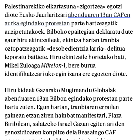
Palestinarekiko elkartasuna «zigortzea» egotzi
diote Eusko Jaurlaritzari
abenduaren 13an CAFen
aurka egindako protestan
parte hartzeagatik
auzipetutakoek. Bilboko epaitegian deklaratu dute
gaur hiru ekintzaileek, ekintza hartan tranbia
oztopatzeagatik «desobedientzia larria» delitua
leporatu baitiete. Hiru ekintzaile horietako bati,
Mikel Zuloaga
Mikelon
-i, bere burua
identifikatzeari uko egin izana ere egozten diote.
Hiru kideek Gazarako Mugimendu Globalak
abenduaren 13an Bilbon egindako protestan parte
hartu zuten. Egun hartan, tranbiaren errailen
gainean etzan ziren hainbat manifestari, Plaza
Biribilean, salatzeko Israel Gazan egiten ari den
genozidioaren konplize dela Beasaingo CAF