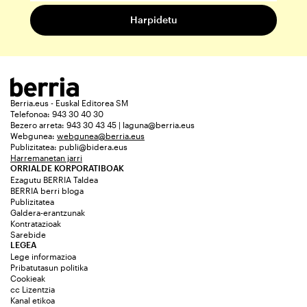
Berria.eus - Euskal Editorea SM
Telefonoa: 943 30 40 30
Bezero arreta: 943 30 43 45 | laguna@berria.eus
Webgunea:
webgunea@berria.eus
Publizitatea:
publi@bidera.eus
Harremanetan jarri
ORRIALDE KORPORATIBOAK
Ezagutu BERRIA Taldea
BERRIA berri bloga
Publizitatea
Galdera-erantzunak
Kontratazioak
Sarebide
LEGEA
Lege informazioa
Pribatutasun politika
Cookieak
cc Lizentzia
Kanal etikoa