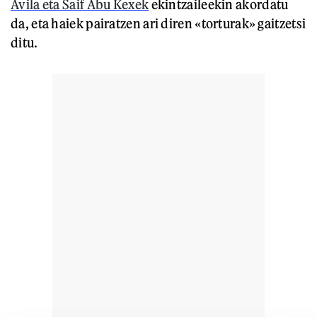
Avila eta Saif Abu Kexek
ekintzaileekin akordatu
da, eta haiek pairatzen ari diren «torturak» gaitzetsi
ditu.