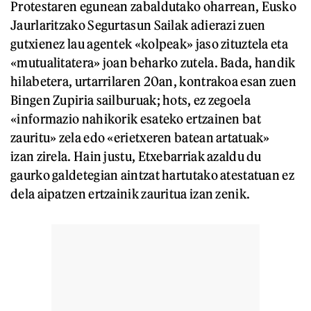
Protestaren egunean zabaldutako oharrean, Eusko
Jaurlaritzako Segurtasun Sailak adierazi zuen
gutxienez lau agentek «kolpeak» jaso zituztela eta
«mutualitatera» joan beharko zutela. Bada, handik
hilabetera, urtarrilaren 20an, kontrakoa esan zuen
Bingen Zupiria sailburuak; hots, ez zegoela
«informazio nahikorik esateko ertzainen bat
zauritu» zela edo «erietxeren batean artatuak»
izan zirela. Hain justu, Etxebarriak azaldu du
gaurko galdetegian aintzat hartutako atestatuan ez
dela aipatzen ertzainik zauritua izan zenik.