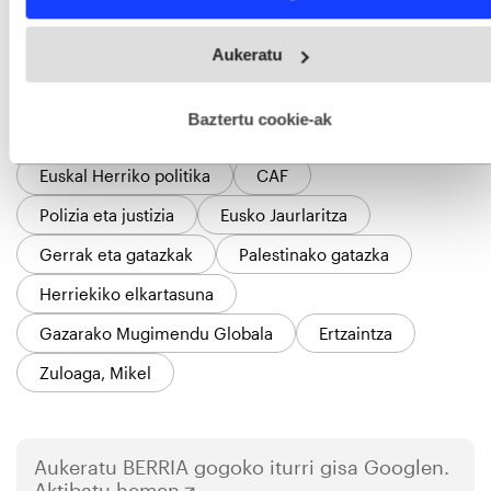
bi kideen atxilotzea.
Webgune honek cookie propioak eta hirugarrenen cookie-
Aukeratu
fitxategiak erabiltzen ditu. Zure esperientzia eta zerbitzuak
hobetzeko asmoz, cookie teknologiaz baliatzen gara. Ohar
hau onartuz gero, teknologia hori erabiltzeko baimen
GAIAK
esplizitua ematen diguzu.
Gehiago irakurri
Baztertu cookie-ak
Israel
Palestina
Euskal Herria
Bizkaia
Euskal Herriko politika
CAF
Polizia eta justizia
Eusko Jaurlaritza
Gerrak eta gatazkak
Palestinako gatazka
Herriekiko elkartasuna
Gazarako Mugimendu Globala
Ertzaintza
Zuloaga, Mikel
Aukeratu
BERRIA
gogoko iturri gisa Googlen.
Aktibatu hemen