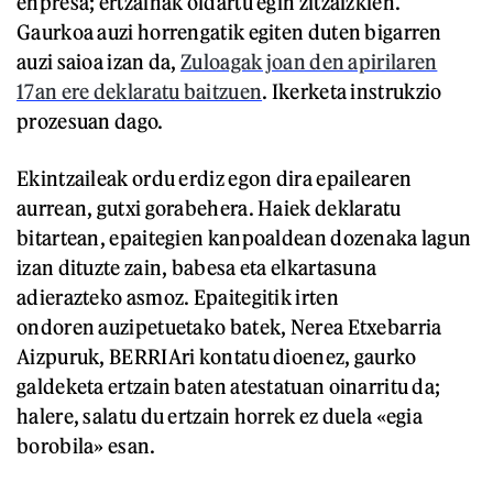
enpresa; ertzainak oldartu egin zitzaizkien.
Gaurkoa auzi horrengatik egiten duten bigarren
auzi saioa izan da,
Zuloagak joan den apirilaren
17an ere deklaratu baitzuen
. Ikerketa instrukzio
prozesuan dago.
Ekintzaileak ordu erdiz egon dira epailearen
aurrean, gutxi gorabehera. Haiek deklaratu
bitartean, epaitegien kanpoaldean dozenaka lagun
izan dituzte zain, babesa eta elkartasuna
adierazteko asmoz. Epaitegitik irten
ondoren auzipetuetako batek, Nerea Etxebarria
Aizpuruk, BERRIAri kontatu dioenez, gaurko
galdeketa ertzain baten atestatuan oinarritu da;
halere, salatu du ertzain horrek ez duela «egia
borobila» esan.