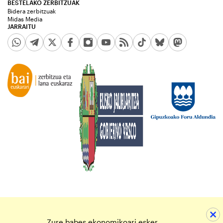
BESTELAKO ZERBITZUAK
Bidera zerbitzuak
Midas Media
JARRAITU
Zure babes ekonomikoari esker