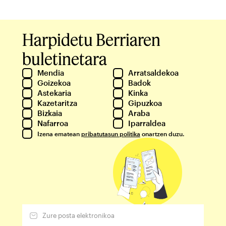
Harpidetu Berriaren
buletinetara
Mendia
Arratsaldekoa
Goizekoa
Badok
Astekaria
Kinka
Kazetaritza
Gipuzkoa
Bizkaia
Araba
Nafarroa
Iparraldea
Izena ematean
pribatutasun politika
onartzen duzu.