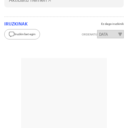
IRUZKINAK
Ez dago iruzkinik
Iruzkin bat egin
ORDENATU