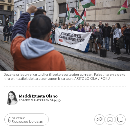
Dozenaka lagun elkartu dira Bilboko epaitegien aurrean, Palestinaren aldeko
hiru ekintzailek deklaratzen zuten bitartean. ARITZ LOIOLA / FOKU
Maddi Iztueta Olano
2026KO MAIATZAREN 5A
14:10
Entzun
00:00:00
00:03:46