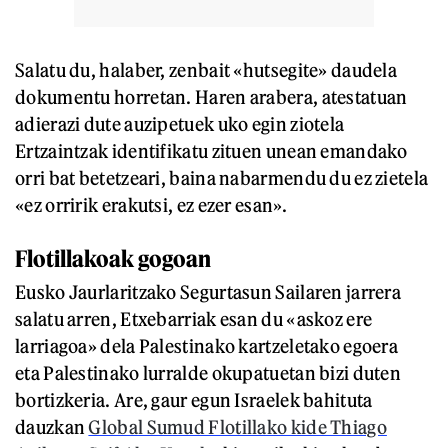
Salatu du, halaber, zenbait «hutsegite» daudela
dokumentu horretan. Haren arabera, atestatuan
adierazi dute auzipetuek uko egin ziotela
Ertzaintzak identifikatu zituen unean emandako
orri bat betetzeari, baina nabarmendu du ez zietela
«ez orririk erakutsi, ez ezer esan».
Flotillakoak gogoan
Eusko Jaurlaritzako Segurtasun Sailaren jarrera
salatu arren, Etxebarriak esan du «askoz ere
larriagoa» dela Palestinako kartzeletako egoera
eta Palestinako lurralde okupatuetan bizi duten
bortizkeria. Are, gaur egun Israelek bahituta
dauzkan
Global Sumud Flotillako kide Thiago