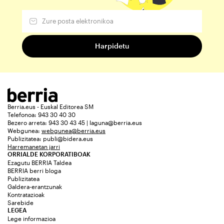
Berria.eus - Euskal Editorea SM
Telefonoa: 943 30 40 30
Bezero arreta: 943 30 43 45 | laguna@berria.eus
Webgunea:
webgunea@berria.eus
Publizitatea:
publi@bidera.eus
Harremanetan jarri
ORRIALDE KORPORATIBOAK
Ezagutu BERRIA Taldea
BERRIA berri bloga
Publizitatea
Galdera-erantzunak
Kontratazioak
Sarebide
LEGEA
Lege informazioa