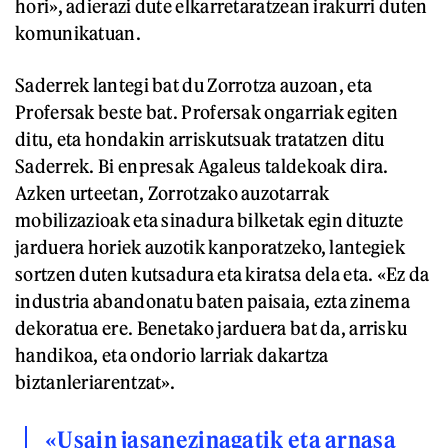
hori», adierazi dute elkarretaratzean irakurri duten
komunikatuan.
Saderrek lantegi bat du Zorrotza auzoan, eta
Profersak beste bat. Profersak ongarriak egiten
ditu, eta hondakin arriskutsuak tratatzen ditu
Saderrek. Bi enpresak Agaleus taldekoak dira.
Azken urteetan, Zorrotzako auzotarrak
mobilizazioak eta sinadura bilketak egin dituzte
jarduera horiek auzotik kanporatzeko, lantegiek
sortzen duten kutsadura eta kiratsa dela eta. «Ez da
industria abandonatu baten paisaia, ezta zinema
dekoratua ere. Benetako jarduera bat da, arrisku
handikoa, eta ondorio larriak dakartza
biztanleriarentzat».
«Usain jasanezinagatik eta arnasa