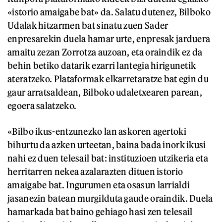
«istorio amaigabe bat» da. Salatu dutenez, Bilboko
Udalak hitzarmen bat sinatu zuen Sader
enpresarekin duela hamar urte, enpresak jarduera
amaitu zezan Zorrotza auzoan, eta oraindik ez da
behin betiko datarik ezarri lantegia hirigunetik
ateratzeko. Plataformak elkarretaratze bat egin du
gaur arratsaldean, Bilboko udaletxearen parean,
egoera salatzeko.
«Bilbo ikus-entzunezko lan askoren agertoki
bihurtu da azken urteetan, baina bada inork ikusi
nahi ez duen telesail bat: instituzioen utzikeria eta
herritarren nekea azalarazten dituen istorio
amaigabe bat. Ingurumen eta osasun larrialdi
jasanezin batean murgilduta gaude oraindik. Duela
hamarkada bat baino gehiago hasi zen telesail