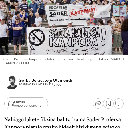
Sader Profersa Kanpora plataformaren elkarretaratzea gaur, Bilbon. MARISOL
RAMIREZ / FOKU
Gorka Berasategi Otamendi
2025EKO EKAINAREN 12A
21:00
Entzun
00:00:00
00:05:19
Nahiago lukete fikzioa balitz, baina Sader Profersa
Kanpora plataformako kideek bizi dutena egiazko