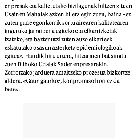
enpresak eta kaltetutako bizilagunak biltzen zituen
Usainen Mahaiak azken bilera egin zuen, baina «ez
zuten gune egonkorrik sortu airearen kalitatearen
inguruko jarraipena egiteko eta elkarrizketak
izateko, eta bazter utzi zuten auzo elkarteek
eskatutako osasun azterketa epidemiologikoak
egitea». Handik hiru urtera, hitzarmen bat sinatu
zuen Bilboko Udalak Sader enpresarekin,
Zorrotzako jarduera amaitzeko prozesua bizkortze
aldera. «Gaur-gaurkoz, konpromiso hori ez da
bete».