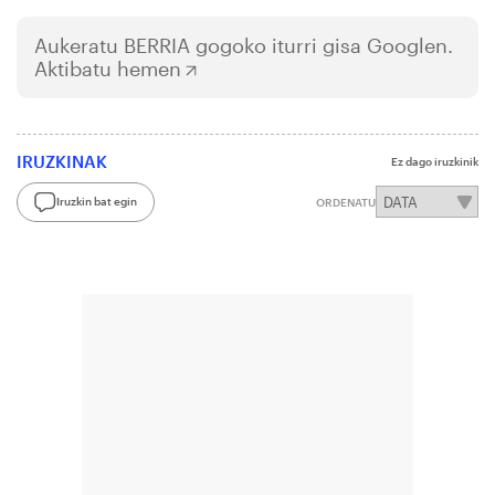
Aukeratu
BERRIA
gogoko iturri gisa Googlen.
Aktibatu hemen
IRUZKINAK
Ez dago iruzkinik
Iruzkin bat egin
ORDENATU