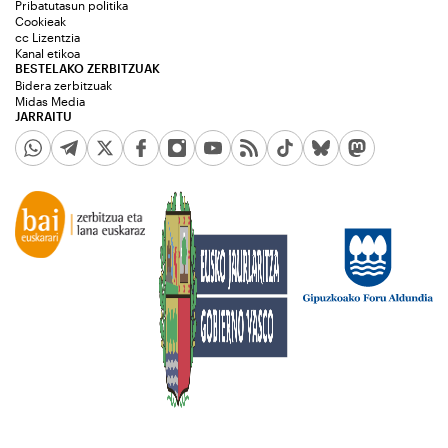
Pribatutasun politika
Cookieak
cc Lizentzia
Kanal etikoa
BESTELAKO ZERBITZUAK
Bidera zerbitzuak
Midas Media
JARRAITU