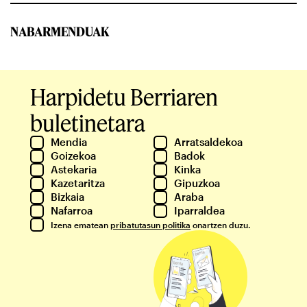
NABARMENDUAK
Harpidetu Berriaren
buletinetara
Mendia
Arratsaldekoa
Goizekoa
Badok
Astekaria
Kinka
Kazetaritza
Gipuzkoa
Bizkaia
Araba
Nafarroa
Iparraldea
Izena ematean
pribatutasun politika
onartzen duzu.