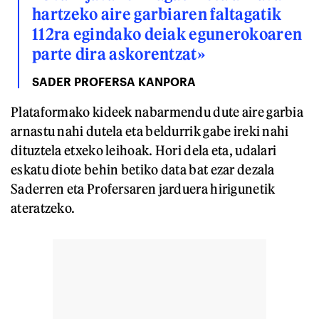
hartzeko aire garbiaren faltagatik
112ra egindako deiak egunerokoaren
parte dira askorentzat»
SADER PROFERSA KANPORA
Plataformako kideek nabarmendu dute aire garbia
arnastu nahi dutela eta beldurrik gabe ireki nahi
dituztela etxeko leihoak. Hori dela eta, udalari
eskatu diote behin betiko data bat ezar dezala
Saderren eta Profersaren jarduera hirigunetik
ateratzeko.