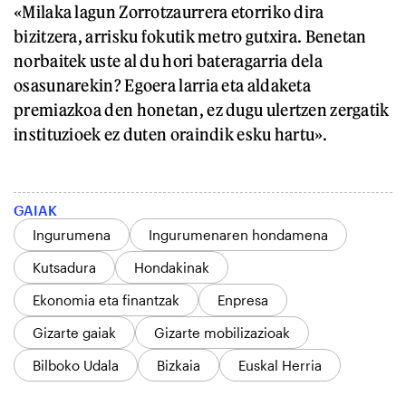
«Milaka lagun Zorrotzaurrera etorriko dira
bizitzera, arrisku fokutik metro gutxira. Benetan
norbaitek uste al du hori bateragarria dela
osasunarekin? Egoera larria eta aldaketa
premiazkoa den honetan, ez dugu ulertzen zergatik
instituzioek ez duten oraindik esku hartu».
GAIAK
Ingurumena
Ingurumenaren hondamena
Kutsadura
Hondakinak
Ekonomia eta finantzak
Enpresa
Gizarte gaiak
Gizarte mobilizazioak
Bilboko Udala
Bizkaia
Euskal Herria