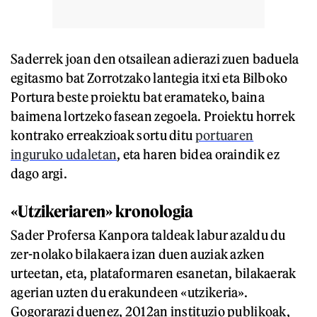
Saderrek joan den otsailean adierazi zuen baduela
egitasmo bat Zorrotzako lantegia itxi eta Bilboko
Portura beste proiektu bat eramateko, baina
baimena lortzeko fasean zegoela. Proiektu horrek
kontrako erreakzioak sortu ditu
portuaren
inguruko udaletan
, eta haren bidea oraindik ez
dago argi.
«Utzikeriaren» kronologia
Sader Profersa Kanpora taldeak labur azaldu du
zer-nolako bilakaera izan duen auziak azken
urteetan, eta, plataformaren esanetan, bilakaerak
agerian uzten du erakundeen «utzikeria».
Gogorarazi duenez, 2012an instituzio publikoak,