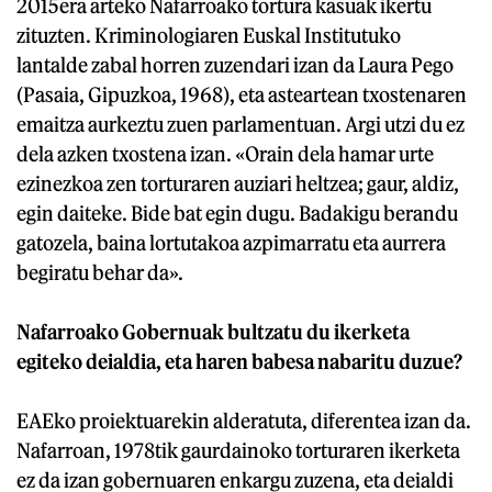
2015era arteko Nafarroako tortura kasuak ikertu
zituzten. Kriminologiaren Euskal Institutuko
lantalde zabal horren zuzendari izan da Laura Pego
(Pasaia, Gipuzkoa, 1968), eta asteartean txostenaren
emaitza aurkeztu zuen parlamentuan. Argi utzi du ez
dela azken txostena izan. «Orain dela hamar urte
ezinezkoa zen torturaren auziari heltzea; gaur, aldiz,
egin daiteke. Bide bat egin dugu. Badakigu berandu
gatozela, baina lortutakoa azpimarratu eta aurrera
begiratu behar da».
Nafarroako Gobernuak bultzatu du ikerketa
egiteko deialdia, eta haren babesa nabaritu duzue?
EAEko proiektuarekin alderatuta, diferentea izan da.
Nafarroan, 1978tik gaurdainoko torturaren ikerketa
ez da izan gobernuaren enkargu zuzena, eta deialdi