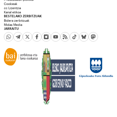
Cookieak
cc Lizentzia
Kanal etikoa
BESTELAKO ZERBITZUAK
Bidera zerbitzuak
Midas Media
JARRAITU