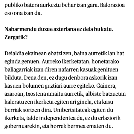
publiko batera aurkeztu behar izan gara. Balorazioa
oso ona izan da.
Nabarmendu duzue azterlana ez dela bukatu.
Zergatik?
Deialdia ekainean ebatzi zen, baina aurretik lan bat
eginda genuen. Aurreko ikerketatan, honetarako
baliagarriak izan diren nafarren kasuak genituen
bilduta. Dena den, ez dugu denbora askorik izan
kasuen bolumen guztiari aurre egiteko. Gainera,
azaroan, txostena amaitu aurretik, albiste batzuetan
kaleratu zen ikerketa egiten ari ginela, eta kasu
berriak sortzen dira. Unibertsitateak egiten du
ikerketa, talde independentea da, ez du erlaziorik
gobernuarekin, eta horrek bermea ematen du.