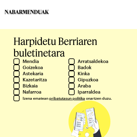
NABARMENDUAK
Harpidetu Berriaren
buletinetara
Mendia
Arratsaldekoa
Goizekoa
Badok
Astekaria
Kinka
Kazetaritza
Gipuzkoa
Bizkaia
Araba
Nafarroa
Iparraldea
Izena ematean
pribatutasun politika
onartzen duzu.