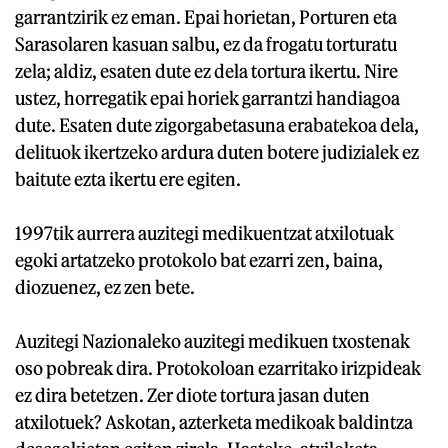
garrantzirik ez eman. Epai horietan, Porturen eta
Sarasolaren kasuan salbu, ez da frogatu torturatu
zela; aldiz, esaten dute ez dela tortura ikertu. Nire
ustez, horregatik epai horiek garrantzi handiagoa
dute. Esaten dute zigorgabetasuna erabatekoa dela,
delituok ikertzeko ardura duten botere judizialek ez
baitute ezta ikertu ere egiten.
1997tik aurrera auzitegi medikuentzat atxilotuak
egoki artatzeko protokolo bat ezarri zen, baina,
diozuenez, ez zen bete.
Auzitegi Nazionaleko auzitegi medikuen txostenak
oso pobreak dira. Protokoloan ezarritako irizpideak
ez dira betetzen. Zer diote tortura jasan duten
atxilotuek? Askotan, azterketa medikoak baldintza