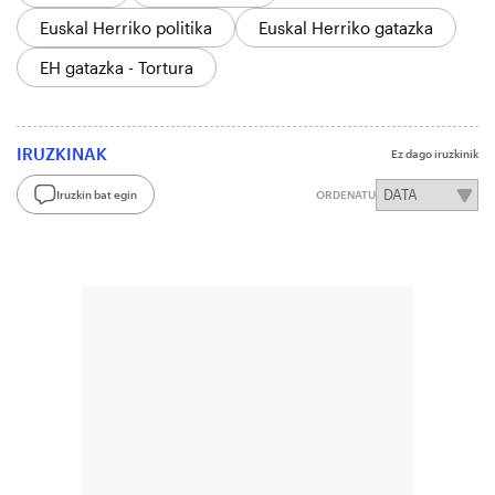
Euskal Herriko politika
Euskal Herriko gatazka
EH gatazka - Tortura
IRUZKINAK
Ez dago iruzkinik
Iruzkin bat egin
ORDENATU