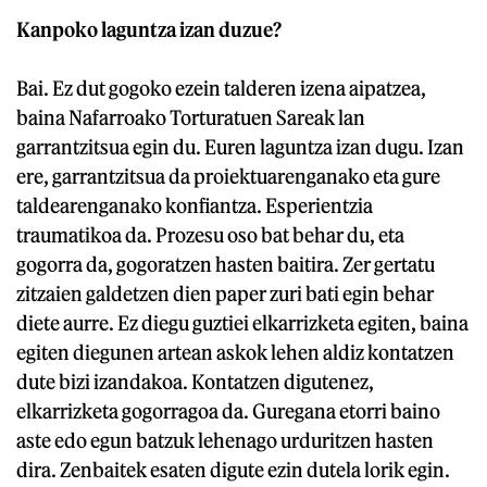
Kanpoko laguntza izan duzue?
Bai. Ez dut gogoko ezein talderen izena aipatzea,
baina Nafarroako Torturatuen Sareak lan
garrantzitsua egin du. Euren laguntza izan dugu. Izan
ere, garrantzitsua da proiektuarenganako eta gure
taldearenganako konfiantza. Esperientzia
traumatikoa da. Prozesu oso bat behar du, eta
gogorra da, gogoratzen hasten baitira. Zer gertatu
zitzaien galdetzen dien paper zuri bati egin behar
diete aurre. Ez diegu guztiei elkarrizketa egiten, baina
egiten diegunen artean askok lehen aldiz kontatzen
dute bizi izandakoa. Kontatzen digutenez,
elkarrizketa gogorragoa da. Guregana etorri baino
aste edo egun batzuk lehenago urduritzen hasten
dira. Zenbaitek esaten digute ezin dutela lorik egin.