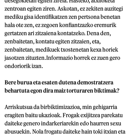
desegokietan egiten zirela. Hasteko, atxiloketa
zentroan egiten ziren. Askotan, ez zekiten auzitegi
mediku gisa identifikatzen zen pertsona benetan
hala ote zen, ez zegoen konfiantzazko eremurik
gertatzen ari zitzaiena kontatzeko. Dena den,
zenbaitetan, kontatu egiten zitzaien, eta,
zenbaitetan, medikuek txostenetan kexa horiek
jasotzen zituzten.Informazio horrek ez zuen gero
ondoriorik izan.
Bere burua eta esaten dutena demostratzera
behartuta egon dira maiz torturaren biktimak?
Arriskutsua da birbiktimizazioa, min gehigarria
eragiten baitu ukazioak. Frogak exijitzea parekatu
daiteke genero indarkeriarekin edo haurren sexu
abusuekin. Nola frogatu daiteke hain toki itxian eta