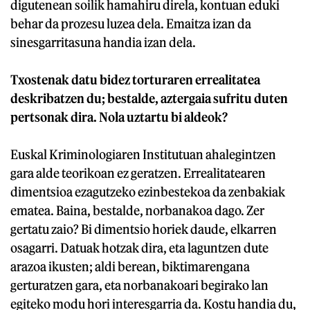
digutenean soilik hamahiru direla, kontuan eduki
behar da prozesu luzea dela. Emaitza izan da
sinesgarritasuna handia izan dela.
Txostenak datu bidez torturaren errealitatea
deskribatzen du; bestalde, aztergaia sufritu duten
pertsonak dira. Nola uztartu bi aldeok?
Euskal Kriminologiaren Institutuan ahalegintzen
gara alde teorikoan ez geratzen. Errealitatearen
dimentsioa ezagutzeko ezinbestekoa da zenbakiak
ematea. Baina, bestalde, norbanakoa dago. Zer
gertatu zaio? Bi dimentsio horiek daude, elkarren
osagarri. Datuak hotzak dira, eta laguntzen dute
arazoa ikusten; aldi berean, biktimarengana
gerturatzen gara, eta norbanakoari begirako lan
egiteko modu hori interesgarria da. Kostu handia du,