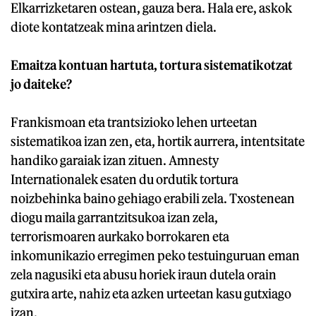
Elkarrizketaren ostean, gauza bera. Hala ere, askok
diote kontatzeak mina arintzen diela.
Emaitza kontuan hartuta, tortura sistematikotzat
jo daiteke?
Frankismoan eta trantsizioko lehen urteetan
sistematikoa izan zen, eta, hortik aurrera, intentsitate
handiko garaiak izan zituen. Amnesty
Internationalek esaten du ordutik tortura
noizbehinka baino gehiago erabili zela. Txostenean
diogu maila garrantzitsukoa izan zela,
terrorismoaren aurkako borrokaren eta
inkomunikazio erregimen peko testuinguruan eman
zela nagusiki eta abusu horiek iraun dutela orain
gutxira arte, nahiz eta azken urteetan kasu gutxiago
izan.