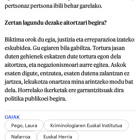
pertsonaz pertsona ibili behar garelako.
Zertan lagundu dezake aitortzari begira?
Biktima orok du egia, justizia eta erreparazioa izateko
eskubidea. Gu egiaren bila gabiltza. Tortura jasan
duten gehienek eskatzen dute tortura egon dela
aitortzea, eta negazionismoari aurre egitea. Askok
esaten digute, entzutea, esaten dutena zalantzan ez
jartzea, lekukotza onartzea mina arintzeko modu bat
dela. Horrelako ikerketak ere garrantzitsuak dira
politika publikoei begira.
GAIAK
Pego, Laura
Kriminologiaren Euskal Institutua
Nafarroa
Euskal Herria