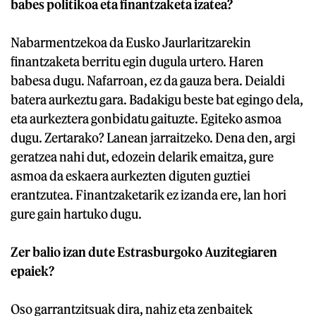
babes politikoa eta finantzaketa izatea?
Nabarmentzekoa da Eusko Jaurlaritzarekin
finantzaketa berritu egin dugula urtero. Haren
babesa dugu. Nafarroan, ez da gauza bera. Deialdi
batera aurkeztu gara. Badakigu beste bat egingo dela,
eta aurkeztera gonbidatu gaituzte. Egiteko asmoa
dugu. Zertarako? Lanean jarraitzeko. Dena den, argi
geratzea nahi dut, edozein delarik emaitza, gure
asmoa da eskaera aurkezten diguten guztiei
erantzutea. Finantzaketarik ez izanda ere, lan hori
gure gain hartuko dugu.
Zer balio izan dute Estrasburgoko Auzitegiaren
epaiek?
Oso garrantzitsuak dira, nahiz eta zenbaitek