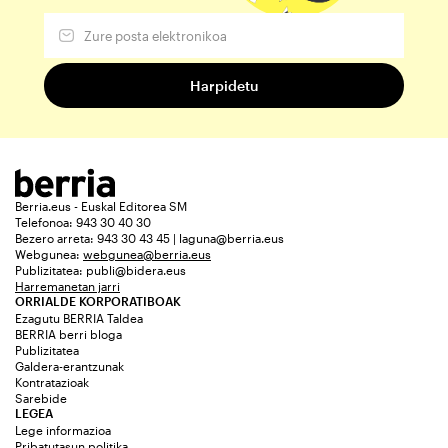
Berria.eus - Euskal Editorea SM
Telefonoa: 943 30 40 30
Bezero arreta: 943 30 43 45 | laguna@berria.eus
Webgunea:
webgunea@berria.eus
Publizitatea:
publi@bidera.eus
Harremanetan jarri
ORRIALDE KORPORATIBOAK
Ezagutu BERRIA Taldea
BERRIA berri bloga
Publizitatea
Galdera-erantzunak
Kontratazioak
Sarebide
LEGEA
Lege informazioa
Pribatutasun politika