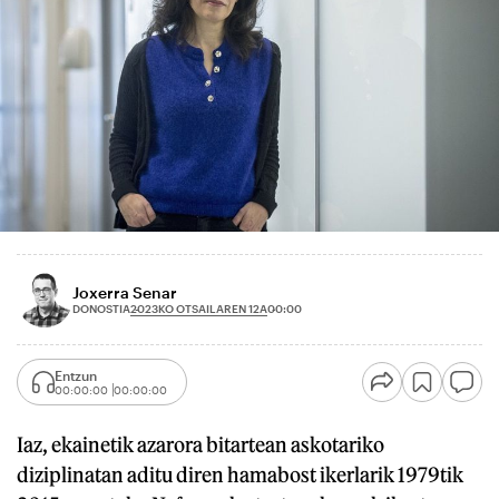
Joxerra Senar
2023KO OTSAILAREN 12A
DONOSTIA
00:00
Entzun
00:00:00
00:00:00
Iaz, ekainetik azarora bitartean askotariko
diziplinatan aditu diren hamabost ikerlarik 1979tik