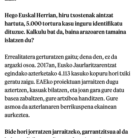
Hego Euskal Herrian, hiru txostenak aintzat
hartuta, 5.000 tortura kasu inguru identifikatu
dituzue. Kalkulu bat da, baina arazoaren tamaina
islatzen du?
Errealitatera gerturatzen gaitu; dena den, ez da
argazki osoa. 2017an, Eusko Jaurlaritzarentzat
egindako azterketako 4.113 kasuko kopuru hori txiki
geratu zaigu. EAEko proiektuan jarraitzen dugu
aztertzen, kasuak bilatzen, eta joan gara gure datu
basea zabaltzen, gure artxiboa handitzen. Gure
asmoa da azterlanaren berrikuspena ekainean
aurkeztea.
Bide hori jorratzen jarraitzeko, garrantzitsua al da