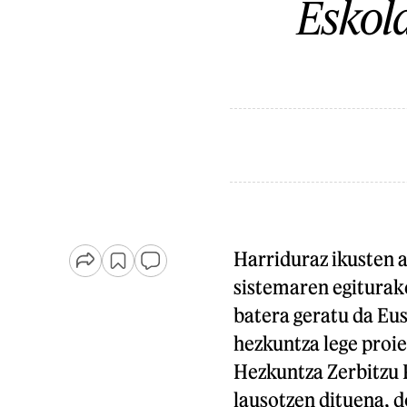
Eskola
Harriduraz ikusten a
sistemaren egiturake
batera geratu da Eu
hezkuntza lege proi
Hezkuntza Zerbitzu 
lausotzen dituena, d