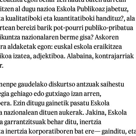
itzen al dugu nazioa Eskola Publikoaz jabetuz,
a kualitatiboki eta kuantitatiboki handituz?, ala
rtean bereizi barik pot-pourri publiko-pribatua
aikuntza nazionalaren berme gisa? Askoren
ra aldaketak egon: euskal eskola eraikitzea
ikoa izatea, adjektiboa. Alabaina, kontrajarriak
r.
 menpe gaudelako diskurtso antzuak saihestu
gia gehiago edo gutxiago izan arren,
bera. Ezin ditugu gainetik pasatu Eskola
a nazionalean dituen aukerak. Jakina, Eskola
 garrantzitsuak behar ditu, inertzia
 inertzia korporatiboren bat ere— gainditu, et