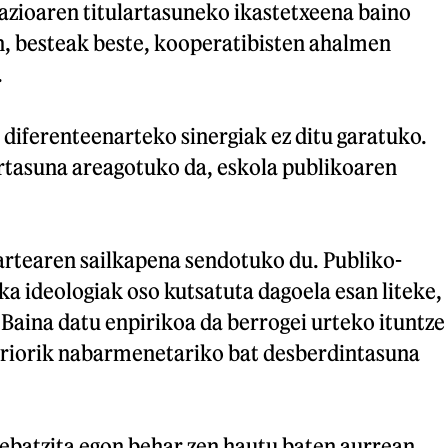
azioaren titulartasuneko ikastetxeena baino
n, besteak beste, kooperatibisten ahalmen
.
 diferenteenarteko sinergiak ez ditu garatuko.
ortasuna areagotuko da, eskola publikoaren
artearen sailkapena sendotuko du. Publiko-
ka ideologiak oso kutsatuta dagoela esan liteke,
 Baina datu enpirikoa da berrogei urteko ituntze
riorik nabarmenetariko bat desberdintasuna
 ebatzita egon behar zen hautu baten aurrean