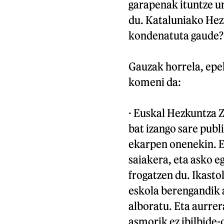
garapenak ituntze u
du. Kataluniako Hez
kondenatuta gaude?
Gauzak horrela, epel
komeni da:
· Euskal Hezkuntza Z
bat izango sare publ
ekarpen onenekin. Ez
saiakera, eta asko e
frogatzen du. Ikast
eskola berengandik a
alboratu. Eta aurre
asmorik ez ibilbide-o