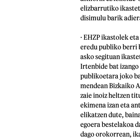
elizbarrutiko ikaste
disimulu barik adiera
· EHZP ikastolek eta
eredu publiko berri 
asko segituan ikast
Irtenbide bat izango
publikoetara joko b
mendean Bizkaiko Au
zaie inoiz heltzen t
ekimena izan eta an
elikatzen dute, bain
egoera bestelakoa da
dago orokorrean, ika