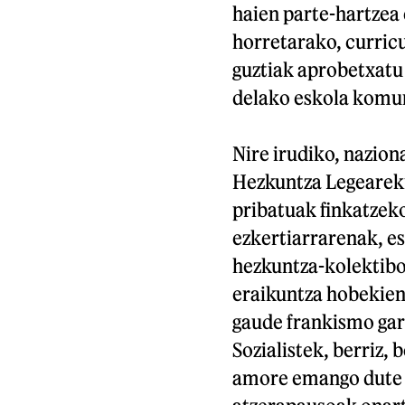
haien parte-hartzea 
horretarako, curric
guztiak aprobetxatu
delako eskola komun
Nire irudiko, nazion
Hezkuntza Legearek
pribatuak finkatzeko
ezkertiarrarenak, es
hezkuntza-kolektibo
eraikuntza hobekien
gaude frankismo gara
Sozialistek, berriz,
amore emango dute 