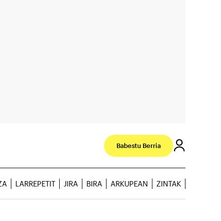
Babestu Berria
ZA
LARREPETIT
JIRA
BIRA
ARKUPEAN
ZINTAK