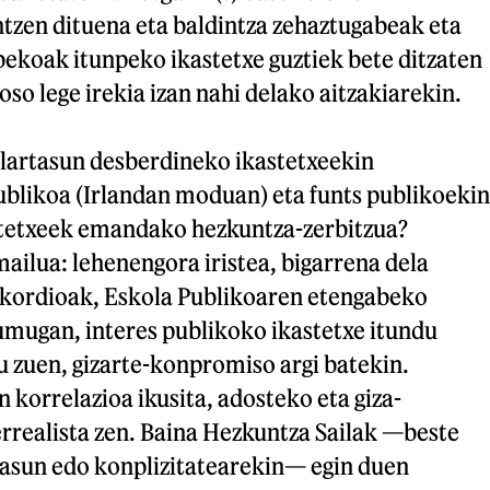
ntzen dituena eta baldintza zehaztugabeak eta
bekoak itunpeko ikastetxe guztiek bete ditzaten
 oso lege irekia izan nahi delako aitzakiarekin.
ulartasun desberdineko ikastetxeekin
ublikoa (Irlandan moduan) eta funts publikoekin
tetxeek emandako hezkuntza-zerbitzua?
ailua: lehenengora iristea, bigarrena dela
kordioak, Eskola Publikoaren etengabeko
mugan, interes publikoko ikastetxe itundu
u zuen, gizarte-konpromiso argi batekin.
 korrelazioa ikusita, adosteko eta giza-
rrealista zen. Baina Hezkuntza Sailak —beste
ltasun edo konplizitatearekin— egin duen