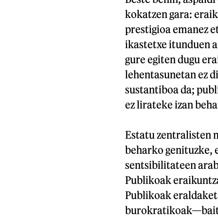
kokatzen gara: eraik
prestigioa emanez et
ikastetxe itunduen a
gure egiten dugu er
lehentasunetan ez di
sustantiboa da; publ
ez lirateke izan beha
Estatu zentralisten
beharko genituzke, e
sentsibilitateen ara
Publikoak eraikuntz
Publikoak eraldaketa
burokratikoak—baita