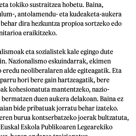
eta tokiko sustraitzea hobetu. Baina,
ulum-, antolamendu- eta kudeaketa-aukera
 behar dira hezkuntza propioa sortzeko edo
itarioa eraikitzeko.
alismoak eta sozialistek kale egingo dute
in. Nazionalismo eskuindarrak, ekimen
 eredu neoliberalaren alde egiteagatik. Eta
parru hori bere gain hartzeagatik, bere
ak kohesionatuta mantentzeko, nazio-
 bermatzen duen aukera delakoan. Baina ez
ian bide pribatuak jorratu behar izateko.
 beren burua kontserbatzeko joerak bultzatuta,
Euskal Eskola Publikoaren Legearekiko