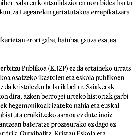
nibertsalaren kontsolidazioren norabidea hartu
kuntza Legearekin gertatutakoa errepikatzera
kerietan erori gabe, hainbat gauza esatea
erbitzu Publikoa (EHZP) ez da ertaineko urrats
ikoa osatzeko ikastolen eta eskola publikoen
 da kristalezko bolarik behar. Saiakerak
gon dira, azken berrogei urteko historiak garbi
olek hegemonikoak izateko nahia eta euskal
biatuta eraikitzeko asmoa ez dute inoiz
rantzean bateratze prozesurako ez dago ez
rririk. Gutxibalitz, Kristau Eskola eta