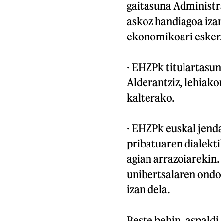
gaitasuna Administr
askoz handiagoa iza
ekonomikoari esker
· EHZPk titulartasun
Alderantziz, lehiak
kalterako.
· EHZPk euskal jend
pribatuaren dialekti
agian arrazoiarekin.
unibertsalaren ondo
izan dela.
Beste behin, aspaldi