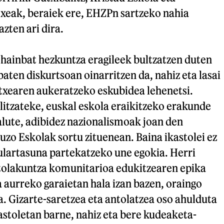
txeak, beraiek ere, EHZPn sartzeko nahia
zten ari dira.
 hainbat hezkuntza eragileek bultzatzen duten
baten diskurtsoan oinarritzen da, nahiz eta lasai
etxearen aukeratzeko eskubidea lehenetsi.
 litzateke, euskal eskola eraikitzeko erakunde
alute, adibidez nazionalismoak joan den
zo Eskolak sortu zituenean. Baina ikastolei ez
itulartasuna partekatzeko une egokia. Herri
tolakuntza komunitarioa edukitzearen epika
a aurreko garaietan hala izan bazen, oraingo
. Gizarte-saretzea eta antolatzea oso ahulduta
stoletan barne, nahiz eta bere kudeaketa-