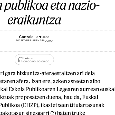
 publikoa eta nazio-
eraikuntza
Gonzalo Larruzea
2023KO URRIAREN 24A
00:00
Entzun
00:00:00
00:00:00
ri gara hizkuntza-aferaestaltzen ari dela
taren afera. Izan ere, azken asteetan albo
skal Eskola Publikoaren Legearen aurrean euska
ektuak proposatzen duena, hau da, Euskal
Publikoa (EHZP), ikastetxeen titulartasunak
oakotasun sinesgarri (?) baten truke