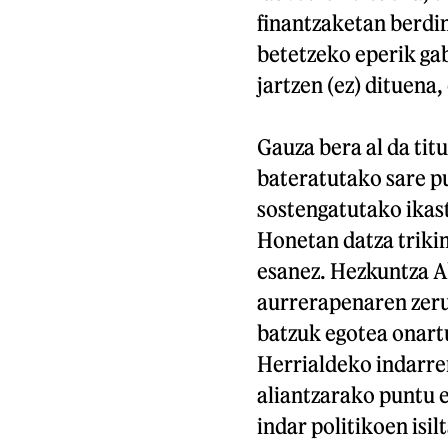
finantzaketan berdi
betetzeko eperik ga
jartzen (ez) dituena,
Gauza bera al da tit
bateratutako sare p
sostengatutako ikas
Honetan datza trikim
esanez. Hezkuntza A
aurrerapenaren zeru
batzuk egotea onart
Herrialdeko indarren
aliantzarako puntu e
indar politikoen isi