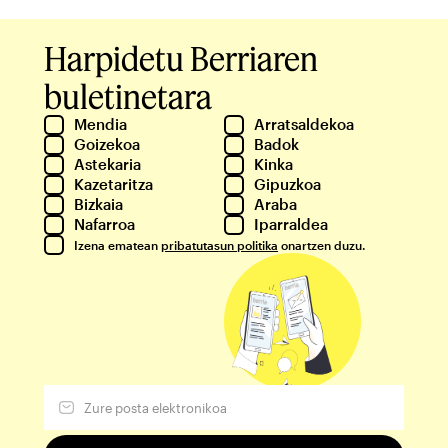
Harpidetu Berriaren
buletinetara
Mendia
Arratsaldekoa
Goizekoa
Badok
Astekaria
Kinka
Kazetaritza
Gipuzkoa
Bizkaia
Araba
Nafarroa
Iparraldea
Izena ematean
pribatutasun politika
onartzen duzu.