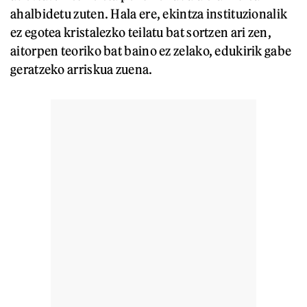
ahalbidetu zuten. Hala ere, ekintza instituzionalik
ez egotea kristalezko teilatu bat sortzen ari zen,
aitorpen teoriko bat baino ez zelako, edukirik gabe
geratzeko arriskua zuena.