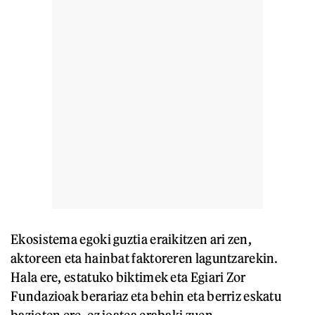
Ekosistema egoki guztia eraikitzen ari zen,
aktoreen eta hainbat faktoreren laguntzarekin.
Hala ere, estatuko biktimek eta Egiari Zor
Fundazioak berariaz eta behin eta berriz eskatu