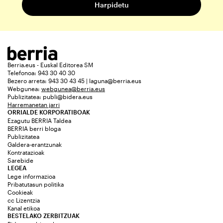
Berria.eus - Euskal Editorea SM
Telefonoa: 943 30 40 30
Bezero arreta: 943 30 43 45 | laguna@berria.eus
Webgunea:
webgunea@berria.eus
Publizitatea:
publi@bidera.eus
Harremanetan jarri
ORRIALDE KORPORATIBOAK
Ezagutu BERRIA Taldea
BERRIA berri bloga
Publizitatea
Galdera-erantzunak
Kontratazioak
Sarebide
LEGEA
Lege informazioa
Pribatutasun politika
Cookieak
cc Lizentzia
Kanal etikoa
BESTELAKO ZERBITZUAK