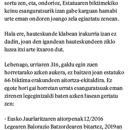
sortu zen, eta, ondorioz, Estatuaren biktimekiko
keinu esanguratsurik izan gabe karguan hamabi
urte eman ondoren joango zela egiaztatu zenean.
Hala ere, hauteskunde klabean irakurria izan ez
dadin, joan den igandean hauteskundeen ziklo
luzea itxi arte itxaron dut.
Lehenago, urriaren 31n, galdu egin zuen
horretarako azken aukera, ez baitzen joan estatuko
66 biktima erakundeen aitortza-ekitaldira. Ez
egote hori gai horretan urrats esanguratsuak eman
zirenen legegintzaldi baten azken fasean gertatu
zen:
- Eusko Jaurlaritzaren aitorpenak 12/2016
Legearen Balorazio Batzordearen bitartez, 2019an