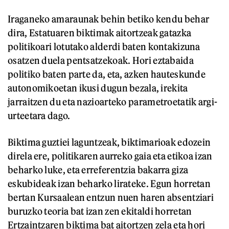
Iraganeko amaraunak behin betiko kendu behar
dira, Estatuaren biktimak aitortzeak gatazka
politikoari lotutako alderdi baten kontakizuna
osatzen duela pentsatzekoak. Hori eztabaida
politiko baten parte da, eta, azken hauteskunde
autonomikoetan ikusi dugun bezala, irekita
jarraitzen du eta nazioarteko parametroetatik argi-
urteetara dago.
Biktima guztiei laguntzeak, biktimarioak edozein
direla ere, politikaren aurreko gaia eta etikoa izan
beharko luke, eta erreferentzia bakarra giza
eskubideak izan beharko lirateke. Egun horretan
bertan Kursaalean entzun nuen haren absentziari
buruzko teoria bat izan zen ekitaldi horretan
Ertzaintzaren biktima bat aitortzen zela eta hori