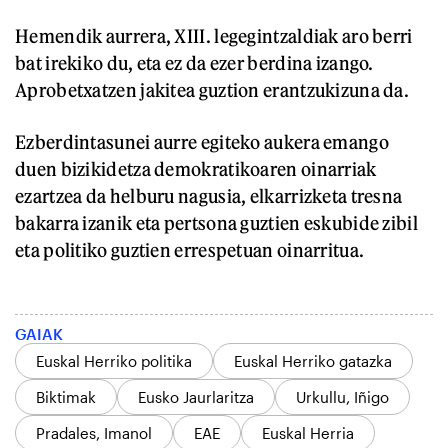
Hemendik aurrera, XIII. legegintzaldiak aro berri
bat irekiko du, eta ez da ezer berdina izango.
Aprobetxatzen jakitea guztion erantzukizuna da.
Ezberdintasunei aurre egiteko aukera emango
duen bizikidetza demokratikoaren oinarriak
ezartzea da helburu nagusia, elkarrizketa tresna
bakarra izanik eta pertsona guztien eskubide zibil
eta politiko guztien errespetuan oinarritua.
GAIAK
Euskal Herriko politika
Euskal Herriko gatazka
Biktimak
Eusko Jaurlaritza
Urkullu, Iñigo
Pradales, Imanol
EAE
Euskal Herria