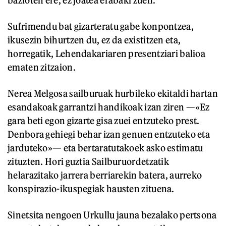
bazioten ere, ez joatea erabaki zuen.
Sufrimendu bat gizarteratu gabe konpontzea,
ikusezin bihurtzen du, ez da existitzen eta,
horregatik, Lehendakariaren presentziari balioa
ematen zitzaion.
Nerea Melgosa sailburuak hurbileko ekitaldi hartan
esandakoak garrantzi handikoak izan ziren —«Ez
gara beti egon gizarte gisa zuei entzuteko prest.
Denbora gehiegi behar izan genuen entzuteko eta
jarduteko»— eta bertaratutakoek asko estimatu
zituzten. Hori guztia Sailburuordetzatik
helarazitako jarrera berriarekin batera, aurreko
konspirazio-ikuspegiak hausten zituena.
Sinetsita nengoen Urkullu jauna bezalako pertsona