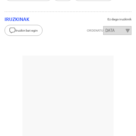
IRUZKINAK
Ez dago iruzkinik
Iruzkin bat egin
ORDENATU