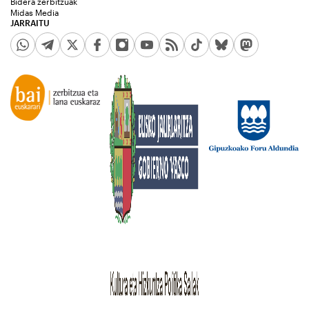
Bidera zerbitzuak
Midas Media
JARRAITU