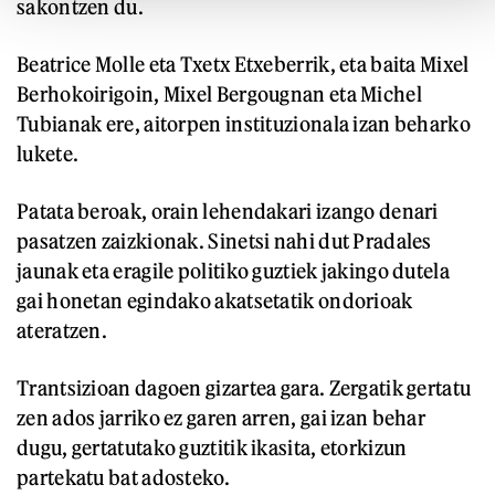
sakontzen du.
Beatrice Molle eta Txetx Etxeberrik, eta baita Mixel
Berhokoirigoin, Mixel Bergougnan eta Michel
Tubianak ere, aitorpen instituzionala izan beharko
lukete.
Patata beroak, orain lehendakari izango denari
pasatzen zaizkionak. Sinetsi nahi dut Pradales
jaunak eta eragile politiko guztiek jakingo dutela
gai honetan egindako akatsetatik ondorioak
ateratzen.
Trantsizioan dagoen gizartea gara. Zergatik gertatu
zen ados jarriko ez garen arren, gai izan behar
dugu, gertatutako guztitik ikasita, etorkizun
partekatu bat adosteko.