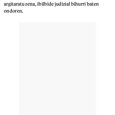
argitaratu zena, ibilbide judizial bihurri baten
ondoren.