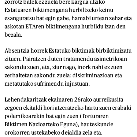
zorrotz batek ez zuela bere kargua utziko
Estatuaren biktimengana hurbiltzeko keinu
esanguratsu bat egin gabe, hamabi urtean zehar eta
askotan ETAren biktimengana hurbildu izan den
bezala.
Absentzia horrek Estatuko biktimak birbiktimizatu
zituen. Pairatzen duten tratamendu asimetrikoan
sakondu zuen, eta, ziur nago, inork nahi ez zuen
zerbaitetan sakondu zuela: diskriminazioan eta
metatutako sufrimendu injustuan.
Lehendakaritzak ekainaren 26rako aurreikusita
zegoen ekitaldi hori atzeratzeko hartu zuen erabaki
polemikoarekin bat egin zuen (Torturaren
Biktimen Nazioarteko Eguna), hauteskunde
orokorren ustekabeko deialdia zela eta.