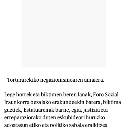
- Torturarekiko negazionismoaren amaiera.
Lege horrek eta biktimen beren lanak, Foro Sozial
Iraunkorra bezalako erakundeekin batera, biktima
guztiek, Estatuarenak barne, egia, justizia eta
erreparaziorako duten eskubideari buruzko
adostasun etiko eta politiko zabala eraikitzea