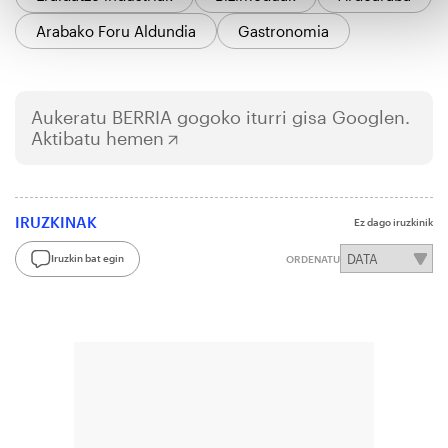
Arabako Foru Aldundia
Gastronomia
Aukeratu
BERRIA
gogoko iturri gisa Googlen.
Aktibatu hemen
IRUZKINAK
Ez dago iruzkinik
Iruzkin bat egin
ORDENATU