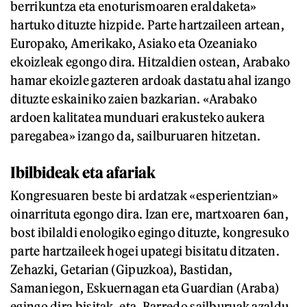
berrikuntza eta enoturismoaren eraldaketa»
hartuko dituzte hizpide. Parte hartzaileen artean,
Europako, Amerikako, Asiako eta Ozeaniako
ekoizleak egongo dira. Hitzaldien ostean, Arabako
hamar ekoizle gazteren ardoak dastatu ahal izango
dituzte eskainiko zaien bazkarian. «Arabako
ardoen kalitatea munduari erakusteko aukera
paregabea» izango da, sailburuaren hitzetan.
Ibilbideak eta afariak
Kongresuaren beste bi ardatzak «esperientzian»
oinarrituta egongo dira. Izan ere, martxoaren 6an,
bost ibilaldi enologiko egingo dituzte, kongresuko
parte hartzaileek hogei upategi bisitatu ditzaten.
Zehazki, Getarian (Gipuzkoa), Bastidan,
Samaniegon, Eskuernagan eta Guardian (Araba)
egingo dira bisitak, eta, Barredo sailburuak azaldu