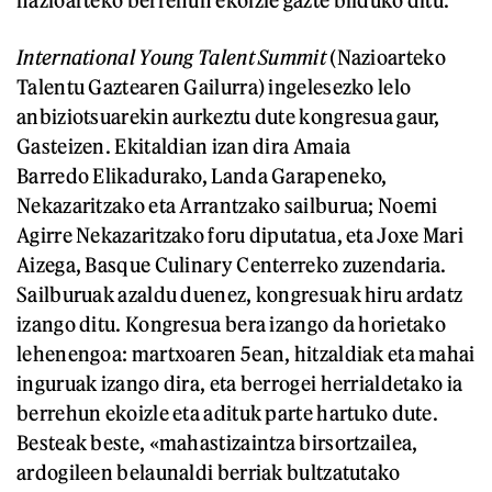
International Young Talent Summit
(Nazioarteko
Talentu Gaztearen Gailurra) ingelesezko lelo
anbiziotsuarekin aurkeztu dute kongresua gaur,
Gasteizen. Ekitaldian izan dira Amaia
Barredo Elikadurako, Landa Garapeneko,
Nekazaritzako eta Arrantzako sailburua; Noemi
Agirre Nekazaritzako foru diputatua, eta Joxe Mari
Aizega, Basque Culinary Centerreko zuzendaria.
Sailburuak azaldu duenez, kongresuak hiru ardatz
izango ditu. Kongresua bera izango da horietako
lehenengoa: martxoaren 5ean, hitzaldiak eta mahai
inguruak izango dira, eta berrogei herrialdetako ia
berrehun ekoizle eta adituk parte hartuko dute.
Besteak beste, «mahastizaintza birsortzailea,
ardogileen belaunaldi berriak bultzatutako