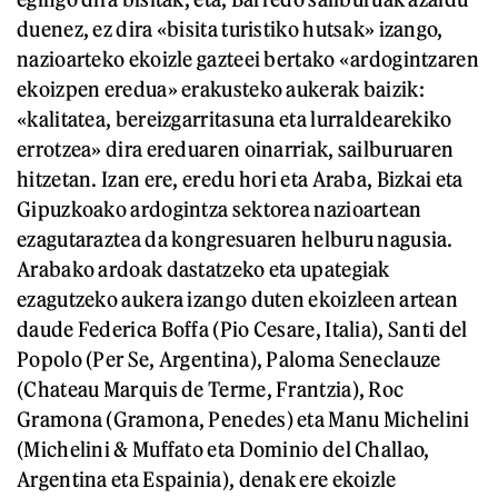
duenez, ez dira «bisita turistiko hutsak» izango,
nazioarteko ekoizle gazteei bertako «ardogintzaren
ekoizpen eredua» erakusteko aukerak baizik:
«kalitatea, bereizgarritasuna eta lurraldearekiko
errotzea» dira ereduaren oinarriak, sailburuaren
hitzetan. Izan ere, eredu hori eta Araba, Bizkai eta
Gipuzkoako ardogintza sektorea nazioartean
ezagutaraztea da kongresuaren helburu nagusia.
Arabako ardoak dastatzeko eta upategiak
ezagutzeko aukera izango duten ekoizleen artean
daude Federica Boffa (Pio Cesare, Italia), Santi del
Popolo (Per Se, Argentina), Paloma Seneclauze
(Chateau Marquis de Terme, Frantzia), Roc
Gramona (Gramona, Penedes) eta Manu Michelini
(Michelini & Muffato eta Dominio del Challao,
Argentina eta Espainia), denak ere ekoizle