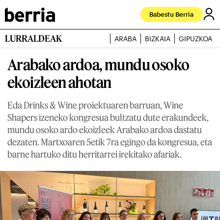
Babestu Berria
LURRALDEAK
ARABA
BIZKAIA
GIPUZKOA
Arabako ardoa, mundu osoko
ekoizleen ahotan
Eda Drinks & Wine proiektuaren barruan, Wine
Shapers izeneko kongresua bultzatu dute erakundeek,
mundu osoko ardo ekoizleek Arabako ardoa dastatu
dezaten. Martxoaren 5etik 7ra egingo da kongresua, eta
barne hartuko ditu herritarrei irekitako afariak.