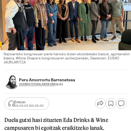
Nazioarteko kongresuan parte hartuko duten ekoizleetako batzuk, agintariekin
batera, Whine Shapers kongresuaren aurkezpenean, Gasteizen. EUSKO
JAURLARITZA
Peru Amorrortu Barrenetxea
2026KO OTSAILAREN 26A
12:53
Entzun
00:00:00
00:05:00
Duela gutxi hasi zituzten Eda Drinks & Wine
campusaren bi egoitzak eraikitzeko lanak.