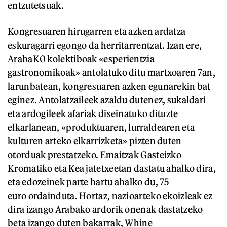
entzutetsuak.
Kongresuaren hirugarren eta azken ardatza
eskuragarri egongo da herritarrentzat. Izan ere,
ArabaK0 kolektiboak «esperientzia
gastronomikoak» antolatuko ditu martxoaren 7an,
larunbatean, kongresuaren azken egunarekin bat
eginez. Antolatzaileek azaldu dutenez, sukaldari
eta ardogileek afariak diseinatuko dituzte
elkarlanean, «produktuaren, lurraldearen eta
kulturen arteko elkarrizketa» pizten duten
otorduak prestatzeko. Emaitzak Gasteizko
Kromatiko eta Kea jatetxeetan dastatu ahalko dira,
eta edozeinek parte hartu ahalko du, 75
euro ordainduta. Hortaz, nazioarteko ekoizleak ez
dira izango Arabako ardorik onenak dastatzeko
beta izango duten bakarrak, Whine