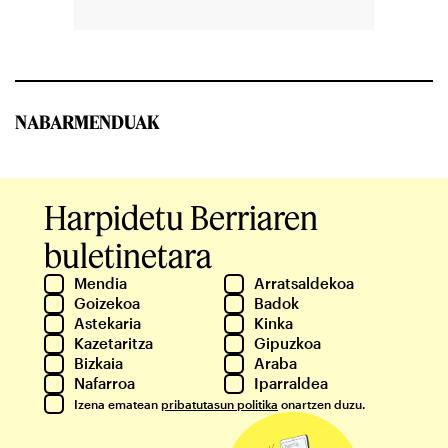
NABARMENDUAK
Harpidetu Berriaren
buletinetara
Mendia
Arratsaldekoa
Goizekoa
Badok
Astekaria
Kinka
Kazetaritza
Gipuzkoa
Bizkaia
Araba
Nafarroa
Iparraldea
Izena ematean
pribatutasun politika
onartzen duzu.