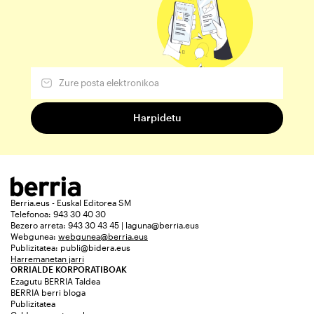
Berria.eus - Euskal Editorea SM
Telefonoa: 943 30 40 30
Bezero arreta: 943 30 43 45 | laguna@berria.eus
Webgunea:
webgunea@berria.eus
Publizitatea:
publi@bidera.eus
Harremanetan jarri
ORRIALDE KORPORATIBOAK
Ezagutu BERRIA Taldea
BERRIA berri bloga
Publizitatea