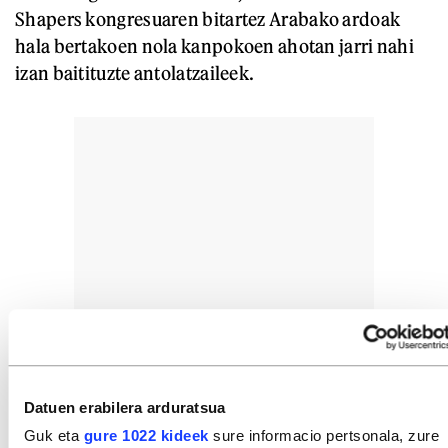
Shapers kongresuaren bitartez Arabako ardoak
hala bertakoen nola kanpokoen ahotan jarri nahi
izan baitituzte antolatzaileek.
Datuen erabilera arduratsua
Guk eta
gure 1022 kideek
sure informacio pertsonala, zure