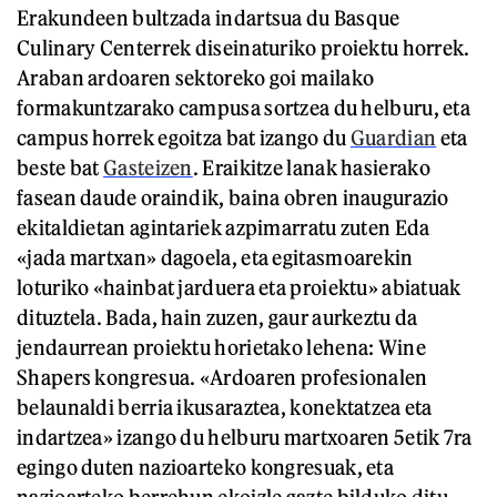
Erakundeen bultzada indartsua du Basque
Culinary Centerrek diseinaturiko proiektu horrek.
Araban ardoaren sektoreko goi mailako
formakuntzarako campusa sortzea du helburu, eta
campus horrek egoitza bat izango du
Guardian
eta
beste bat
Gasteizen
. Eraikitze lanak hasierako
fasean daude oraindik, baina obren inaugurazio
ekitaldietan agintariek azpimarratu zuten Eda
«jada martxan» dagoela, eta egitasmoarekin
loturiko «hainbat jarduera eta proiektu» abiatuak
dituztela. Bada, hain zuzen, gaur aurkeztu da
jendaurrean proiektu horietako lehena: Wine
Shapers kongresua. «Ardoaren profesionalen
belaunaldi berria ikusaraztea, konektatzea eta
indartzea» izango du helburu martxoaren 5etik 7ra
egingo duten nazioarteko kongresuak, eta
nazioarteko berrehun ekoizle gazte bilduko ditu.