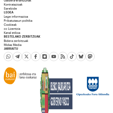
Galdera-erantzunak
Kontratazioak
Sarebide
LEGEA
Lege informazioa
Pribatutasun politika
Cookieak
cc Lizentzia
Kanal etikoa
BESTELAKO ZERBITZUAK
Bidera zerbitzuak
Midas Media
JARRAITU